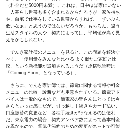
（料金だと5000円未満）。これは、日中ほぼ家にいない
一人暮らし世帯も多く含まれるからだろうが、家族持ち
や、自宅で仕事をしている世帯からすれば、「ずいぶん
低いなぁ」と思うのではないだろうか。もちろん、違う
生活スタイルの人や、契約によっては、平均値が高く見
えるかもしれない。
でんき家計簿のメニューを見ると、この問題を解決す
べく、「使用量をみんなと比べる よく似たご家庭と比
較」という新機能が追加されるようだ（原稿執筆時は
「Coming Soon」となっている）。
さらに、でんき家計簿では、節電に関する情報や料金
メニューの比較・診断なども用意されている。節電アド
バイスは一般的なもので、節電家の皆さんにとっては今
さらといった感じだが、引っ越し手続きやカード払い、
口座振替の変更など、各種手続きが行なえるのは便利
だ。東京電力の場合、契約アンペア数によって基本料金
が異なるので、電気代節約のための変更がネットで可能