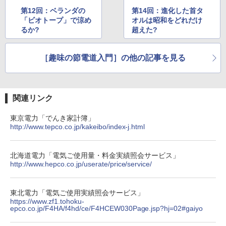
第12回：ベランダの
第14回：進化した首タ
「ビオトープ」で涼め
オルは昭和をどれだけ
るか?
超えた?
［趣味の節電道入門］の他の記事を見る
関連リンク
東京電力「でんき家計簿」
http://www.tepco.co.jp/kakeibo/index-j.html
北海道電力「電気ご使用量・料金実績照会サービス」
http://www.hepco.co.jp/userate/price/service/
東北電力「電気ご使用実績照会サービス」
https://www.zf1.tohoku-
epco.co.jp/F4HA/f4hd/ce/F4HCEW030Page.jsp?hj=02#gaiyo