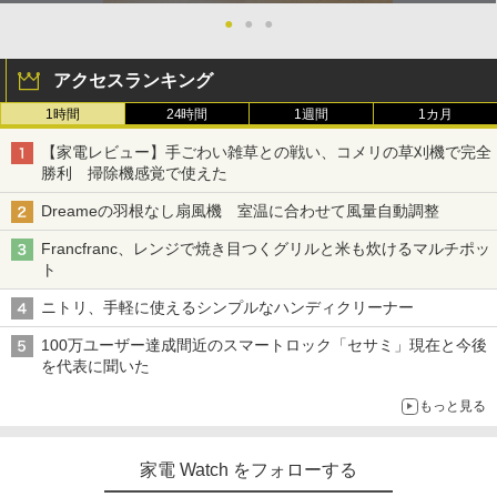
●
●
●
アクセスランキング
1時間
24時間
1週間
1カ月
【家電レビュー】手ごわい雑草との戦い、コメリの草刈機で完全
勝利 掃除機感覚で使えた
Dreameの羽根なし扇風機 室温に合わせて風量自動調整
Francfranc、レンジで焼き目つくグリルと米も炊けるマルチポッ
ト
ニトリ、手軽に使えるシンプルなハンディクリーナー
100万ユーザー達成間近のスマートロック「セサミ」現在と今後
を代表に聞いた
もっと見る
家電 Watch をフォローする