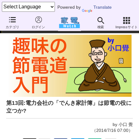
Powered by
Translate
趣味の節電道入門
カテゴリ
ログイン
検索
Impressサイト
第13回:電力会社の「でんき家計簿」は節電の役に
立つか?
by 小口 覺
（2014/7/16 07:00）