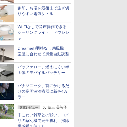
象印、お湯を最後まで注ぎ切
りやすい電気ケトル
Wi-Fiなしで音声操作できる
シーリングライト、ドウシシ
ャ
Dreameの羽根なし扇風機
室温に合わせて風量自動調整
バッファロー、燃えにくい半
固体のモバイルバッテリー
パナソニック、首にかけるだ
けの高周波治療器に新色4カ
ラー
by
徳王 美智子
家電レビュー
手ごわい雑草との戦い、コメ
リの草刈機で完全勝利 掃除
機感覚で使えた