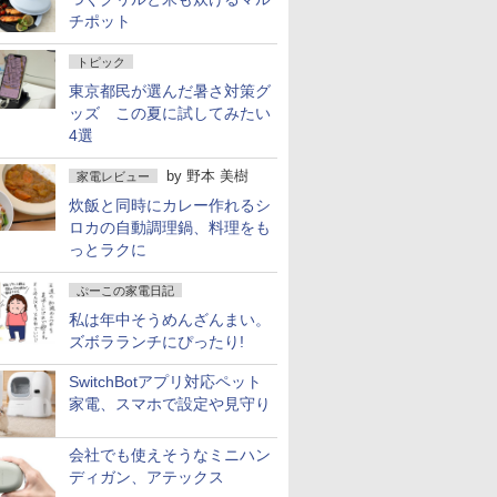
チポット
トピック
東京都民が選んだ暑さ対策グ
ッズ この夏に試してみたい
4選
by
野本 美樹
家電レビュー
炊飯と同時にカレー作れるシ
ロカの自動調理鍋、料理をも
っとラクに
ぷーこの家電日記
私は年中そうめんざんまい。
ズボラランチにぴったり!
SwitchBotアプリ対応ペット
家電、スマホで設定や見守り
会社でも使えそうなミニハン
ディガン、アテックス