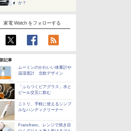
か？
家電 Watch をフォローする
新記事
ムーミンのかわいい体重計や
温湿度計 北欧デザイン
「ふらつくビアグラス」水と
ビール交互に飲む
ニトリ、手軽に使えるシンプ
ルなハンディクリーナー
Francfranc、レンジで焼き目
つくグリルと米も炊けるマル