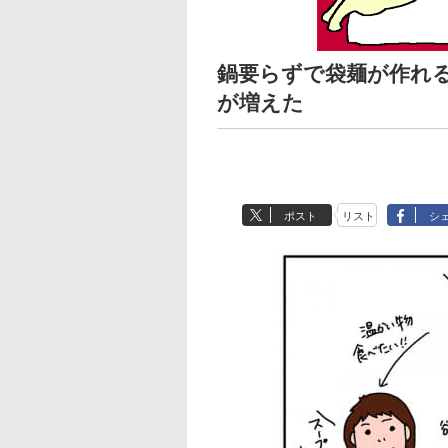
鍋要らずで袋麺が作れ
が増えた
ポスト
リスト
シ