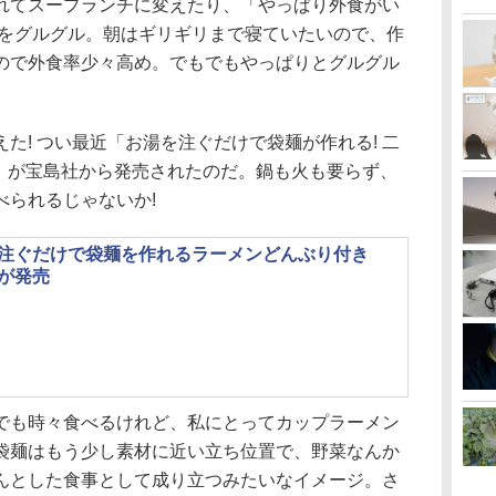
れてスープランチに変えたり、「やっぱり外食がい
ルをグルグル。朝はギリギリまで寝ていたいので、作
ので外食率少々高め。でもでもやっぱりとグルグル
た! つい最近「お湯を注ぐだけで袋麺が作れる! 二
K」が宝島社から発売されたのだ。鍋も火も要らず、
べられるじゃないか!
注ぐだけで袋麺を作れるラーメンどんぶり付き
が発売
でも時々食べるけれど、私にとってカップラーメン
袋麺はもう少し素材に近い立ち位置で、野菜なんか
んとした食事として成り立つみたいなイメージ。さ