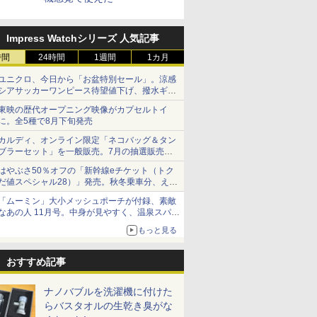
Impress Watchシリーズ 人気記事
時間
24時間
1週間
1カ月
ユニクロ、今日から「お盆特別セール」。涼感
シアサッカーワンピース待望値下げ、撥水ギア
ショーツは1990円に
東映の歴代オープニング映像がカプセルトイ
に。全5種で8月下旬発売
カルディ、オンライン限定「ネコバッグ＆タン
ブラーセット」を一般販売。7月の抽選販売の
当選無効分
はやぶさ50％オフの「新幹線eチケット（トク
だ値スペシャル28）」発売。秋冬乗車分、えき
ねっと限定
「ムーミン」大小メッシュポーチが付録、素敵
なあの人 11月号。中身が見やすく、温泉スパに
も使える
もっと見る
おすすめ記事
ナノバブルを洗濯機に付けた
らバスタオルの生乾き臭がな