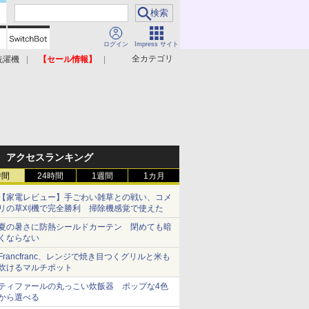
ログイン
Impress サイト
全カテゴリ
洗濯機
【セール情報】
照明器具
美容家電
アクセスランキング
時間
24時間
1週間
1カ月
【家電レビュー】手ごわい雑草との戦い、コメ
リの草刈機で完全勝利 掃除機感覚で使えた
夏の暑さに防熱シールドカーテン 閉めても暗
くならない
Francfranc、レンジで焼き目つくグリルと米も
炊けるマルチポット
ティファールの丸っこい炊飯器 ポップな4色
から選べる