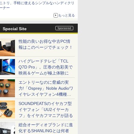
ニトリ、手軽に使えるシンプルなハンディクリ
ーナー
もっと見る
Special Site
性能の良いお得な中古PC情
報はこのページでチェック！
ハイグレードテレビ「TCL
Q7D Pro」。圧巻の色彩美で
映画＆ゲームが極上体験に
エントリーなのに脅威の実
力!「Osprey」Noble Audioワ
イヤレスイヤフォン4機種を
一気に聴く
SOUNDPEATSのイヤカフ型
イヤフォン「UU2イヤーカ
フ」をイヤカフマニアが語る
総合オーディオブランドに進
化するSHANLINGとは何者