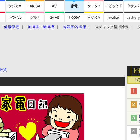
健康家電
加湿器・除湿機
冷蔵庫/冷凍庫
スティック型掃除機
扇風機
オーブン・電子レンジ
スマートハウス
掃除機
家事家電
ke大賞2019】
CES 2020
雑貨
1