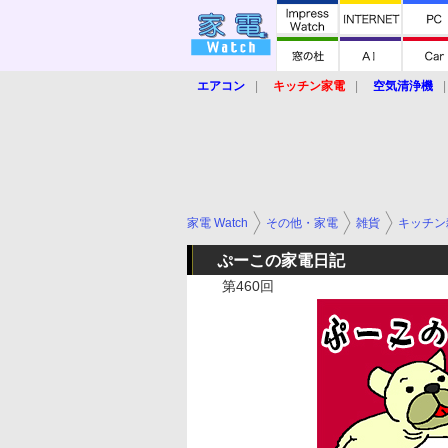
エアコン
キッチン家電
空気清浄機
炊飯器
ロボット掃除機
暖房器具
業界動向
【家電大賞2019】
【e-bi
家電 Watch
その他・家電
雑貨
キッチン
ぷーこの家電日記
第460回