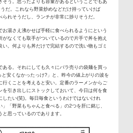
さそう。思ったよりも容量があるということでもあ
そうだ。これなら野菜炒めなどだけ持っていけば
べられそうだし、ランチが非常に捗りそうだ。
でお湯さえ沸かせば手軽に食べられるようにという
所がなくても取手がついているので片手で丼を抱え
良い。何よりも丼だけで完結するので洗い物もゴミ
である。それにしても久々にバラ売りの袋麺を買っ
っと安くなかったっけ?」と、昨今の値上がりの波を
に行くことを考えると安い。定番のラーメンからご
ンを引き出しにストックしておいて、今日は何を食
にしたい(笑)。毎日毎食というわけではないけれ
い」「野菜もちゃんと食べる」の2つを肝に銘じ、
うと思っているのであります。