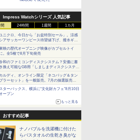
Impress Watchシリーズ 人気記事
時間
24時間
1週間
1カ月
ユニクロ、今日から「お盆特別セール」。涼感
シアサッカーワンピース待望値下げ、撥水ギア
ショーツは1990円に
東映の歴代オープニング映像がカプセルトイ
に。全5種で8月下旬発売
令和のファミコンディスクシステム？安価に書
き換え可能なGB用「しましまディスクシステ
ム」
カルディ、オンライン限定「ネコバッグ＆タン
ブラーセット」を一般販売。7月の抽選販売の
当選無効分
スターバックス、横浜に“文化財カフェ”8月10日
オープン
もっと見る
おすすめ記事
ナノバブルを洗濯機に付けた
らバスタオルの生乾き臭がな