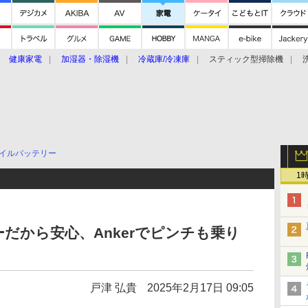
健康家電
加湿器・除湿機
冷蔵庫/冷凍庫
スティック型掃除機
扇風機
オーブン・電子レンジ
スマートハウス
掃除機
家事家電
ke大賞2019】
CES 2020
イルバッテリー
1
だから安心、Ankerでピンチも乗り
戸津 弘貴
2025年2月17日 09:05