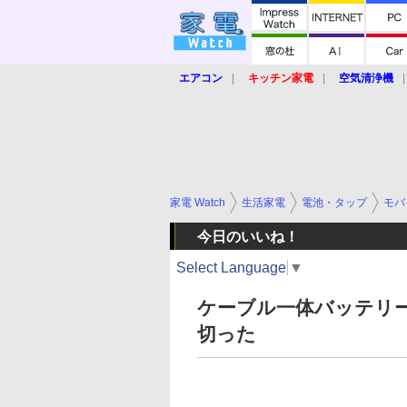
エアコン
キッチン家電
空気清浄機
炊飯器
ロボット掃除機
暖房器具
業界動向
【家電大賞2019】
【e-bi
家電 Watch
生活家電
電池・タップ
モバ
今日のいいね！
Select Language
▼
ケーブル一体バッテリー
切った