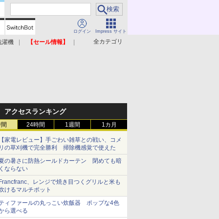
ログイン
Impress サイト
全カテゴリ
洗濯機
【セール情報】
照明器具
美容家電
アクセスランキング
時間
24時間
1週間
1カ月
【家電レビュー】手ごわい雑草との戦い、コメ
リの草刈機で完全勝利 掃除機感覚で使えた
夏の暑さに防熱シールドカーテン 閉めても暗
くならない
Francfranc、レンジで焼き目つくグリルと米も
炊けるマルチポット
ティファールの丸っこい炊飯器 ポップな4色
から選べる