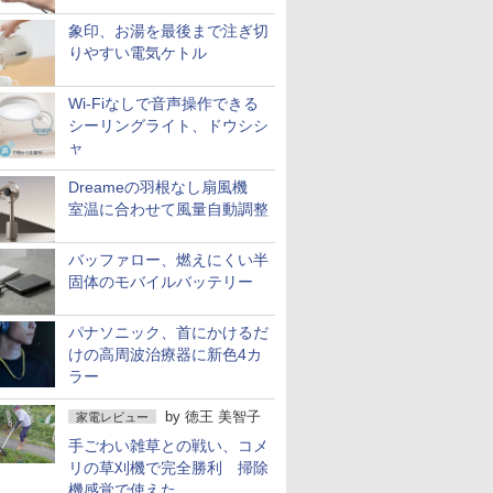
象印、お湯を最後まで注ぎ切
りやすい電気ケトル
Wi-Fiなしで音声操作できる
シーリングライト、ドウシシ
ャ
Dreameの羽根なし扇風機
室温に合わせて風量自動調整
バッファロー、燃えにくい半
固体のモバイルバッテリー
パナソニック、首にかけるだ
けの高周波治療器に新色4カ
ラー
by
徳王 美智子
家電レビュー
手ごわい雑草との戦い、コメ
リの草刈機で完全勝利 掃除
機感覚で使えた