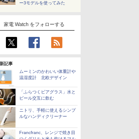
ー3モデルを使ってみた
家電 Watch をフォローする
新記事
ムーミンのかわいい体重計や
温湿度計 北欧デザイン
「ふらつくビアグラス」水と
ビール交互に飲む
ニトリ、手軽に使えるシンプ
ルなハンディクリーナー
Francfranc、レンジで焼き目
つくグリルと米も炊けるマル