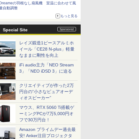
Dreameの羽根なし扇風機 室温に合わせて風
量自動調整
もっと見る
Special Site
レイズ鍛造1ピースアルミホ
イール「CE28 N-plus」軽量
なままに剛性を向上
iFi audio主力「NEO Stream
3」「NEO iDSD 3」に迫る
クリエイティブが作った2万
円台の“小さなピュアオーデ
ィオスピーカー”
マウス、RTX 5060 Ti搭載ゲ
ーミングPCが7万5,000円オ
フで30万円台！
Amazon プライムデー過去最
安! Anker注目プロジェクタ