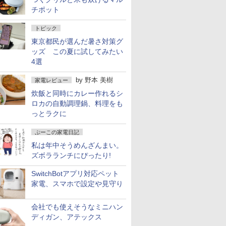
チポット
トピック
東京都民が選んだ暑さ対策グ
ッズ この夏に試してみたい
4選
by
野本 美樹
家電レビュー
炊飯と同時にカレー作れるシ
ロカの自動調理鍋、料理をも
っとラクに
ぷーこの家電日記
私は年中そうめんざんまい。
ズボラランチにぴったり!
SwitchBotアプリ対応ペット
家電、スマホで設定や見守り
会社でも使えそうなミニハン
ディガン、アテックス