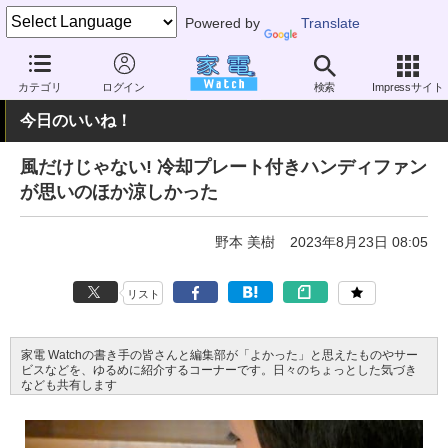
Powered by
Translate
家電 Watch
空調家電
扇風機
USB扇風機
カテゴリ
ログイン
検索
Impressサイト
今日のいいね！
風だけじゃない! 冷却プレート付きハンディファン
が思いのほか涼しかった
野本 美樹
2023年8月23日 08:05
リスト
家電 Watchの書き手の皆さんと編集部が「よかった」と思えたものやサー
ビスなどを、ゆるめに紹介するコーナーです。日々のちょっとした気づき
なども共有します