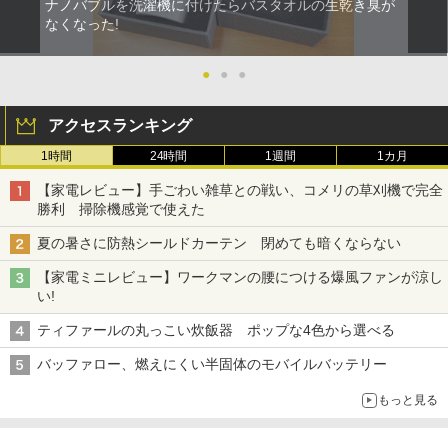
ナノバブルを洗濯機に付けたらバスタオルの生乾き臭が
なくなった!
●
●
●
アクセスランキング
1時間
24時間
1週間
1カ月
【家電レビュー】手ごわい雑草との戦い、コメリの草刈機で完全
勝利 掃除機感覚で使えた
夏の暑さに防熱シールドカーテン 閉めても暗くならない
【家電ミニレビュー】ワークマンの腰につける爆風ファンが涼し
い!
ティファールの丸っこい炊飯器 ポップな4色から選べる
バッファロー、燃えにくい半固体のモバイルバッテリー
もっと見る