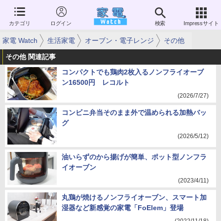
カテゴリ
ログイン
検索
Impressサイト
家電 Watch
生活家電
オーブン・電子レンジ
その他
その他 関連記事
コンパクトでも鶏肉2枚入るノンフライオーブ
ン16500円 レコルト
(2026/7/27)
コンビニ弁当そのまま外で温められる加熱バッ
グ
(2026/5/12)
油いらずのから揚げが簡単、ポット型ノンフラ
イオーブン
(2023/4/11)
丸鶏が焼けるノンフライオーブン、スマート加
湿器など新感覚の家電「FoElem」登場