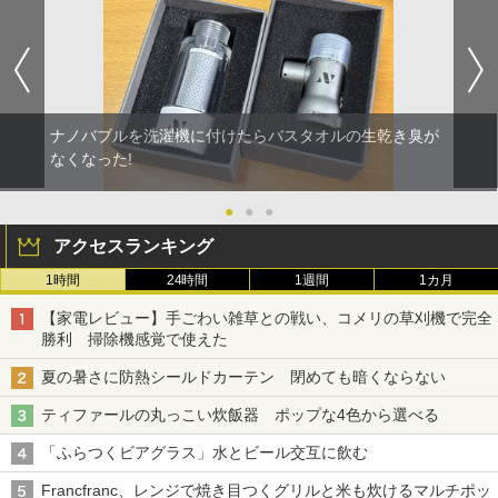
ナノバブルを洗濯機に付けたらバスタオルの生乾き臭が
なくなった!
●
●
●
アクセスランキング
1時間
24時間
1週間
1カ月
【家電レビュー】手ごわい雑草との戦い、コメリの草刈機で完全
勝利 掃除機感覚で使えた
夏の暑さに防熱シールドカーテン 閉めても暗くならない
ティファールの丸っこい炊飯器 ポップな4色から選べる
「ふらつくビアグラス」水とビール交互に飲む
Francfranc、レンジで焼き目つくグリルと米も炊けるマルチポッ