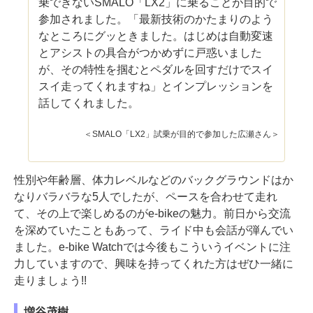
乗できないSMALO「LX2」に乗ることが目的で
参加されました。「最新技術のかたまりのよう
なところにグッときました。はじめは自動変速
とアシストの具合がつかめずに戸惑いました
が、その特性を掴むとペダルを回すだけでスイ
スイ走ってくれますね」とインプレッションを
話してくれました。
＜SMALO「LX2」試乗が目的で参加した広瀬さん＞
性別や年齢層、体力レベルなどのバックグラウンドはか
なりバラバラな5人でしたが、ペースを合わせて走れ
て、その上で楽しめるのがe-bikeの魅力。前日から交流
を深めていたこともあって、ライド中も会話が弾んでい
ました。e-bike Watchでは今後もこういうイベントに注
力していますので、興味を持ってくれた方はぜひ一緒に
走りましょう!!
増谷茂樹