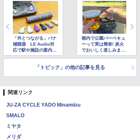
「外とつながる」パナ
都内で公園バーベキュ
補聴器 LE Audio対
ーって実は簡単! 炭火
応で駅や施設の案内も
でおいしく楽しみまし
クリアに
た
「トピック」の他の記事を見る
関連リンク
JU-ZA CYCLE YADO Minamiizu
SMALO
ミヤタ
メリダ