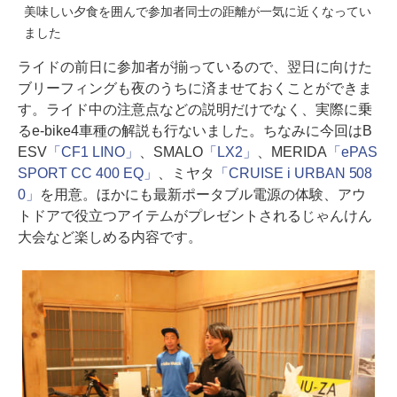
美味しい夕食を囲んで参加者同士の距離が一気に近くなってい
ました
ライドの前日に参加者が揃っているので、翌日に向けた
ブリーフィングも夜のうちに済ませておくことができま
す。ライド中の注意点などの説明だけでなく、実際に乗
るe-bike4車種の解説も行ないました。ちなみに今回はB
ESV
「CF1 LINO」
、SMALO
「LX2」
、MERIDA
「ePAS
SPORT CC 400 EQ」
、ミヤタ
「CRUISE i URBAN 508
0」
を用意。ほかにも最新ポータブル電源の体験、アウ
トドアで役立つアイテムがプレゼントされるじゃんけん
大会など楽しめる内容です。