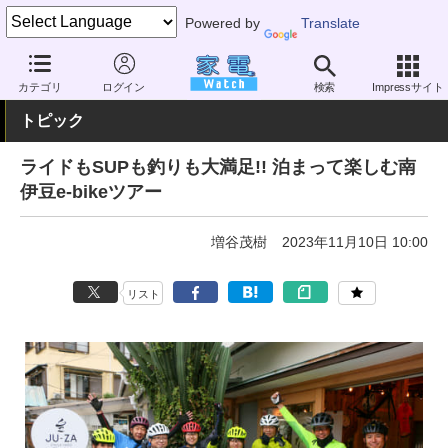
Powered by
Translate
家電 Watch
その他・家電
アウトドア
電動自転車
カテゴリ
ログイン
検索
Impressサイト
トピック
ライドもSUPも釣りも大満足!! 泊まって楽しむ南
伊豆e-bikeツアー
増谷茂樹
2023年11月10日 10:00
リスト