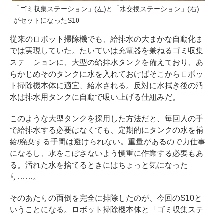
「ゴミ収集ステーション」(左)と「水交換ステーション」(右)
がセットになったS10
従来のロボット掃除機でも、給排水の大まかな自動化ま
では実現していた。たいていは充電器を兼ねるゴミ収集
ステーションに、大型の給排水タンクを備えており、あ
らかじめそのタンクに水を入れておけばそこからロボッ
ト掃除機本体に適宜、給水される。反対に水拭き後の汚
水は排水用タンクに自動で吸い上げる仕組みだ。
このような大型タンクを採用した方法だと、毎回人の手
で給排水する必要はなくても、定期的にタンクの水を補
給/廃棄する手間は避けられない。重量があるので力仕事
になるし、水をこぼさないよう慎重に作業する必要もあ
る。汚れた水を捨てるときにはちょっと気になった
り……。
そのあたりの面倒を完全に排除したのが、今回のS10と
いうことになる。ロボット掃除機本体と「ゴミ収集ステ