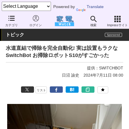
Powered by
Translate
家電 Watch
生活家電
掃除機
ロボット掃除機
カテゴリ
ログイン
検索
Impressサイト
トピック
水道直結で掃除を完全自動化! 実は設置もラクな
SwitchBot お掃除ロボットS10がすごかった
提供：
SWITCHBOT
日沼 諭史
2024年7月11日 08:00
リスト