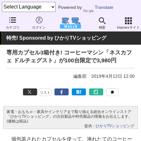
Powered by
Translate
家電 Watch
生活家電
キッチン家電
コーヒーメーカー
カテゴリ
ログイン
検索
Impressサイト
特売! Sponsored by ひかりTVショッピング
専用カプセル3箱付き! コーヒーマシン「ネスカフ
ェ ドルチェグスト」が100台限定で3,980円
編集部
2019年4月12日 12:00
リスト
家電・おもちゃ・家具やインテリアまで取り揃える総合オンラインストア
「ひかりTVショッピング」の注目製品や特売製品の情報をお伝えします。
(価格は税込)
提供：
ひかりTVショッピング
個包装されたカプセルを使って、淹れたてのコーヒー