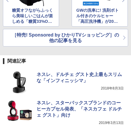
糖質オフながらふっく
GWの洗車に! 洗剤ボト
ら美味しいごはんが楽
ル付きのケルヒャー
しめる「糖質33%OFF
「高圧洗浄機」が20台
炊飯器」が14,800円!
限定で実質22,460円
［特売! Sponsored by ひかりTVショッピング］の
他の記事を見る
関連記事
ネスレ、ドルチェ グスト史上最もスリム
な「インフィニッシマ」
2018年8月3日
ネスレ、スターバックスブランドのコー
ヒーカプセル発表、「ネスカフェ ドルチ
ェ グスト」向け
2019年3月13日