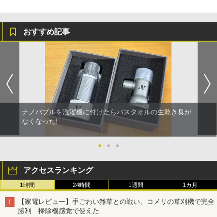
おすすめ記事
ナノバブルを洗濯機に付けたらバスタオルの生乾き臭が
なくなった!
●
●
●
アクセスランキング
1時間
24時間
1週間
1カ月
【家電レビュー】手ごわい雑草との戦い、コメリの草刈機で完全
勝利 掃除機感覚で使えた