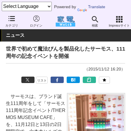
Powered by
Translate
家電 Watch
業界動向
業界動向
企業動向
カテゴリ
ログイン
検索
Impressサイト
ニュース
世界で初めて魔法びんを製品化したサーモス、111
周年の記念イベントを開催
（2015/11/12 16:20）
リスト
サーモスは、ブランド誕
生111周年をして「サーモス
111周年記念イベント/THER
MOS MUSEUM CAFE」
を、11月12日と13日の2日