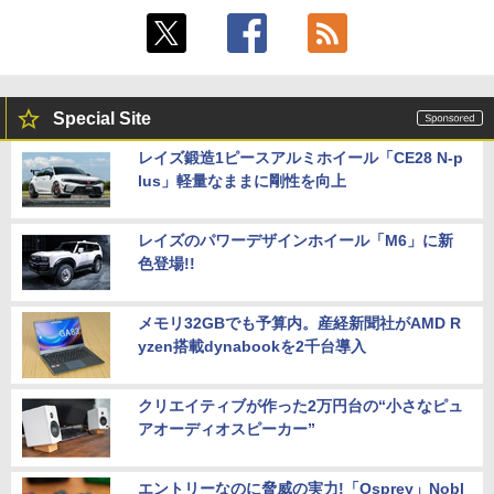
Special Site
レイズ鍛造1ピースアルミホイール「CE28 N-p
lus」軽量なままに剛性を向上
レイズのパワーデザインホイール「M6」に新
色登場!!
メモリ32GBでも予算内。産経新聞社がAMD R
yzen搭載dynabookを2千台導入
クリエイティブが作った2万円台の“小さなピュ
アオーディオスピーカー”
エントリーなのに脅威の実力!「Osprey」Nobl