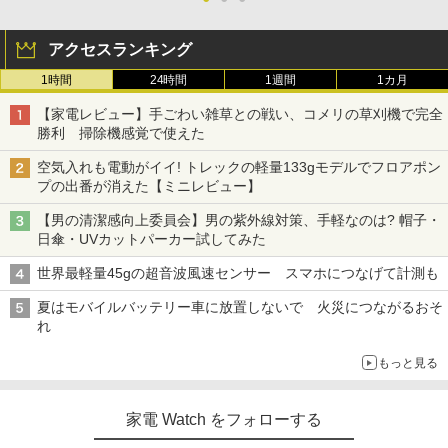
アクセスランキング
1時間
24時間
1週間
1カ月
【家電レビュー】手ごわい雑草との戦い、コメリの草刈機で完全
勝利 掃除機感覚で使えた
空気入れも電動がイイ! トレックの軽量133gモデルでフロアポン
プの出番が消えた【ミニレビュー】
【男の清潔感向上委員会】男の紫外線対策、手軽なのは? 帽子・
日傘・UVカットパーカー試してみた
世界最軽量45gの超音波風速センサー スマホにつなげて計測も
夏はモバイルバッテリー車に放置しないで 火災につながるおそ
れ
もっと見る
家電 Watch をフォローする