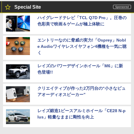
Special Site
ハイグレードテレビ「TCL Q7D Pro」。圧巻の
色彩美で映画＆ゲームが極上体験に
エントリーなのに脅威の実力!「Osprey」Nobl
e Audioワイヤレスイヤフォン4機種を一気に聴
く
レイズのパワーデザインホイール「M6」に新
色登場!!
クリエイティブが作った2万円台の“小さなピュ
アオーディオスピーカー”
レイズ鍛造1ピースアルミホイール「CE28 N-p
lus」軽量なままに剛性を向上