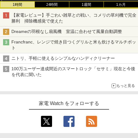
1時間
24時間
1週間
1カ月
【家電レビュー】手ごわい雑草との戦い、コメリの草刈機で完全
勝利 掃除機感覚で使えた
Dreameの羽根なし扇風機 室温に合わせて風量自動調整
Francfranc、レンジで焼き目つくグリルと米も炊けるマルチポッ
ト
ニトリ、手軽に使えるシンプルなハンディクリーナー
100万ユーザー達成間近のスマートロック「セサミ」現在と今後
を代表に聞いた
もっと見る
家電 Watch をフォローする