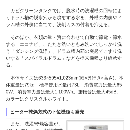
カビクリーンタンクでは、脱水時の洗濯槽の回転によ
りドラム槽の脱水穴から噴射する水を、外槽の内側やド
ラム槽の外側に当てて、洗剤カスの付着を抑える。
そのほか、衣類の量・質に合わせて自動で節電・節水
する「エコナビ」、たたき洗いともみ洗いでしっかり洗
う「ダンシング洗浄」、ドラム槽内部の突起でこすり洗
いする「スパイラルドラム」などを従来機種より継承す
る。
本体サイズは633×595×1,023mm(幅×奥行き×高さ)。本
体重量は79kg。標準使用水量は73L。消費電力は最大65
0W。消費電力量は最大1,100Wh。運転音は最大45dB。
カラーはクリスタルホワイト。
ヒーター乾燥方式の下位機種も発売
また、洗濯/乾燥容量が、