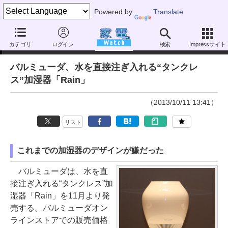
Powered by
Translate
ニュース
カテゴリ
ログイン
検索
Impressサイト
バルミューダ、水を直接注ぎ入れる“タンクレ
ス”加湿器「Rain」
（2013/10/11 13:41）
リスト
これまでの加湿器のデザインが嫌だった
バルミューダは、水を直
接注ぎ入れる“タンクレス”加
湿器「Rain」を11月より発
売する。バルミューダオン
ラインストアでの販売価格