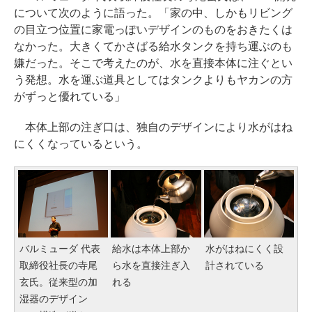
について次のように語った。「家の中、しかもリビング
の目立つ位置に家電っぽいデザインのものをおきたくは
なかった。大きくてかさばる給水タンクを持ち運ぶのも
嫌だった。そこで考えたのが、水を直接本体に注ぐとい
う発想。水を運ぶ道具としてはタンクよりもヤカンの方
がずっと優れている」
本体上部の注ぎ口は、独自のデザインにより水がはね
にくくなっているという。
バルミューダ 代表
給水は本体上部か
水がはねにくく設
取締役社長の寺尾
ら水を直接注ぎ入
計されている
玄氏。従来型の加
れる
湿器のデザイン