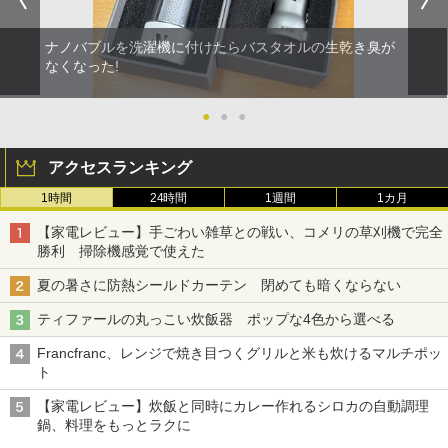
ナノバブルを洗濯機に付けたらバスタオルの生乾き臭が
なくなった!
●
●
●
アクセスランキング
1時間
24時間
1週間
1カ月
【家電レビュー】手ごわい雑草との戦い、コメリの草刈機で完全
勝利 掃除機感覚で使えた
夏の暑さに防熱シールドカーテン 閉めても暗くならない
ティファールの丸っこい炊飯器 ポップな4色から選べる
Francfranc、レンジで焼き目つくグリルと米も炊けるマルチポッ
ト
【家電レビュー】炊飯と同時にカレー作れるシロカの自動調理
鍋、料理をもっとラクに