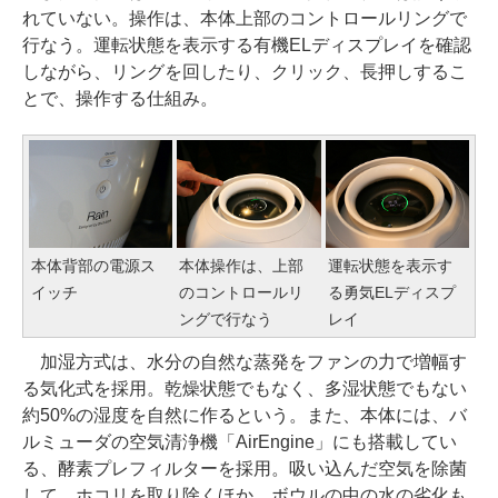
れていない。操作は、本体上部のコントロールリングで
行なう。運転状態を表示する有機ELディスプレイを確認
しながら、リングを回したり、クリック、長押しするこ
とで、操作する仕組み。
本体背部の電源ス
本体操作は、上部
運転状態を表示す
イッチ
のコントロールリ
る勇気ELディスプ
ングで行なう
レイ
加湿方式は、水分の自然な蒸発をファンの力で増幅す
る気化式を採用。乾燥状態でもなく、多湿状態でもない
約50%の湿度を自然に作るという。また、本体には、バ
ルミューダの空気清浄機「AirEngine」にも搭載してい
る、酵素プレフィルターを採用。吸い込んだ空気を除菌
して、ホコリを取り除くほか、ボウルの中の水の劣化も