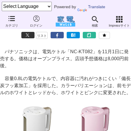
Powered by
Translate
パナソニック、ピンクが選べる電気ケトル
カテゴリ
ログイン
検索
Impressサイト
～NIGHT COLORのブラックモデルも
リスト
パナソニックは、電気ケトル「NC-KT082」を11月1日に発
売する。価格はオープンプライス。店頭予想価格は8,000円前
後。
容量0.8Lの電気ケトルで、内容器に汚れがつきにくい「備長
炭フッ素加工」を採用した。カラーバリエーションは、前モデ
ルのホワイトとレッドから、ホワイトとピンクに変更された。