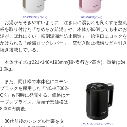
NC-KT082-W(ホワイト)
NC-KT082-P(ピンク)
お湯がそそぎやすいように、注ぎ口に湯切れを良くする整流
板を取り付けた「なめらか給湯」や、本体が転倒しても中のお
湯がこぼれにくい「転倒湯漏れ防止構造」、給湯口にロックを
かけられる「給湯ロックレバー」、空だき防止機構などを引き
続き搭載している。
本体サイズは221×148×193mm(幅×奥行き×高さ)、重量は約
1.0kg。
また、同仕様で本体色にコモン
ブラックを採用した「NC-KT082-
CK」も同時に発売する。価格はオ
ープンプライス。店頭予想価格は
8,000円前後。
30代前後のシングル世帯をター
NC-KT082-CK(コモンブラック)