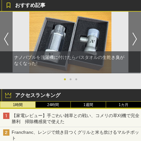
おすすめ記事
ナノバブルを洗濯機に付けたらバスタオルの生乾き臭が
なくなった!
●
●
●
アクセスランキング
1時間
24時間
1週間
1カ月
【家電レビュー】手ごわい雑草との戦い、コメリの草刈機で完全
勝利 掃除機感覚で使えた
Francfranc、レンジで焼き目つくグリルと米も炊けるマルチポッ
ト