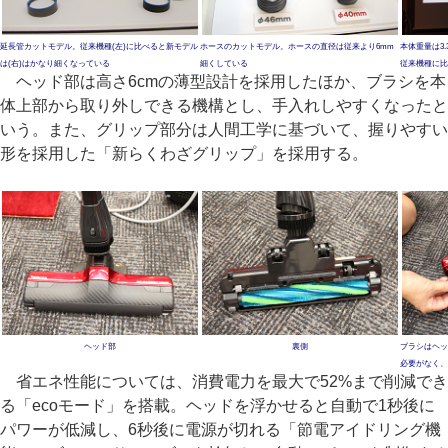
延長管カットモデル。従来機種(左)に比べると新モデル
ホースのカットモデル。ホースの直径は従来より6mm
本体重量は3.
は(右)はかなり細くなっている
細くしている
従来機種に比
ヘッド部は高さ6cmの薄型設計を採用したほか、ブラシを本
体上部から取り外しできる機構とし、手入れしやすくなったと
いう。また、グリップ部分は人間工学に基づいて、握りやすい
形を採用した「新らくわざグリップ」を採用する。
ヘッド部
裏側
ブラシはヘッ
必要がなく、
省エネ性能については、消費電力を最大で52%まで削減でき
る「ecoモード」を搭載。ヘッドを浮かせると自動で1秒後に
パワーが低減し、6秒後に電源が切れる「節電アイドリング機