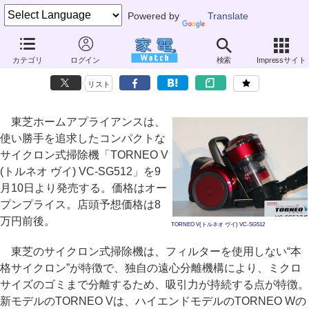
Powered by
Translate
東芝、使い勝手を追求したコンパクトなサイクロン式掃除機
カテゴリ
ログイン
検索
Impressサイト
「TORNEO V」
リスト
東芝ホームアプライアンスは、
使い勝手を追求したコンパクトな
サイクロン式掃除機「TORNEO V
(トルネオ ヴイ) VC-SG512」を9
月10日より発売する。価格はオー
プンプライス。店頭予想価格は8
万円前後。
TORNEO V(トルネオ ヴイ) VC-SG512
東芝のサイクロン式掃除機は、フィルターを使用しない“本
格サイクロン”が特徴で、独自の遠心分離機構により、ミクロ
サイズのゴミまで分離するため、吸引力が持続する点が特徴。
新モデルのTORNEO Vは、ハイエンドモデルのTORNEO Wの