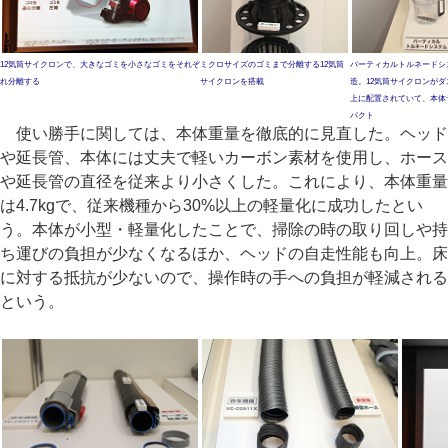
12気筒サイクロンで、大きなゴミを小さなゴミをそれぞ
ミクロサイズのゴミまで分離する12気筒
バーティカルトルネードシ
れ分離する
サイクロンを搭載
造。12気筒サイクロンが
上に配置されていて、本体
パクト
使い勝手に関しては、本体重量を徹底的に見直した。ヘッド
や延長管、本体には丈夫で軽いカーボン素材を使用し、ホース
や延長管の直径を従来より小さくした。これにより、本体重量
は4.7kgで、従来機種から30%以上の軽量化に成功したとい
う。本体が小型・軽量化したことで、掃除の時の取り回しや持
ち運びの負担が少なくなるほか、ヘッドの自走性能も向上。床
に対する抵抗が少ないので、操作時の手への負担が軽減される
という。