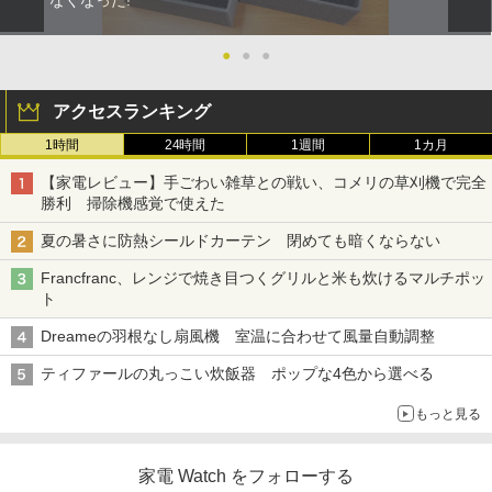
なくなった!
●
●
●
アクセスランキング
1時間
24時間
1週間
1カ月
【家電レビュー】手ごわい雑草との戦い、コメリの草刈機で完全
勝利 掃除機感覚で使えた
夏の暑さに防熱シールドカーテン 閉めても暗くならない
Francfranc、レンジで焼き目つくグリルと米も炊けるマルチポッ
ト
Dreameの羽根なし扇風機 室温に合わせて風量自動調整
ティファールの丸っこい炊飯器 ポップな4色から選べる
もっと見る
家電 Watch をフォローする