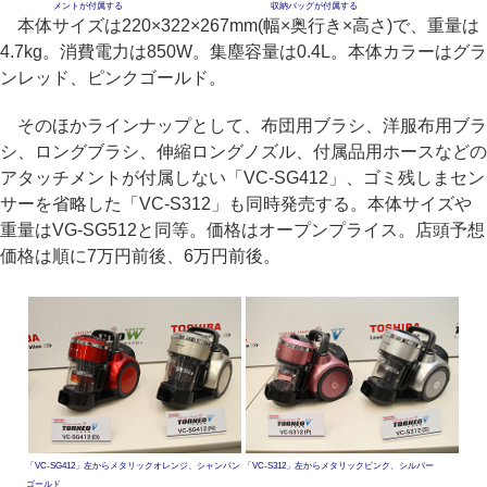
メントが付属する
収納バッグが付属する
本体サイズは220×322×267mm(幅×奥行き×高さ)で、重量は
4.7kg。消費電力は850W。集塵容量は0.4L。本体カラーはグラ
ンレッド、ピンクゴールド。
そのほかラインナップとして、布団用ブラシ、洋服布用ブラ
シ、ロングブラシ、伸縮ロングノズル、付属品用ホースなどの
アタッチメントが付属しない「VC-SG412」、ゴミ残しまセン
サーを省略した「VC-S312」も同時発売する。本体サイズや
重量はVG-SG512と同等。価格はオープンプライス。店頭予想
価格は順に7万円前後、6万円前後。
「VC-SG412」左からメタリックオレンジ、シャンパン
「VC-S312」左からメタリックピンク、シルバー
ゴールド