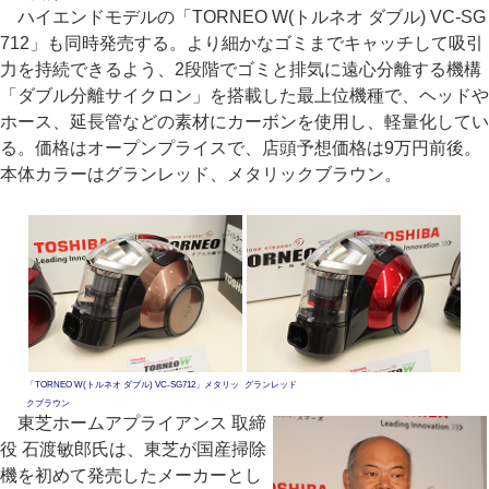
ハイエンドモデルの「TORNEO W(トルネオ ダブル) VC-SG
712」も同時発売する。より細かなゴミまでキャッチして吸引
力を持続できるよう、2段階でゴミと排気に遠心分離する機構
「ダブル分離サイクロン」を搭載した最上位機種で、ヘッドや
ホース、延長管などの素材にカーボンを使用し、軽量化してい
る。価格はオープンプライスで、店頭予想価格は9万円前後。
本体カラーはグランレッド、メタリックブラウン。
「TORNEO W(トルネオ ダブル) VC-SG712」メタリッ
グランレッド
クブラウン
東芝ホームアプライアンス 取締
役 石渡敏郎氏は、東芝が国産掃除
機を初めて発売したメーカーとし