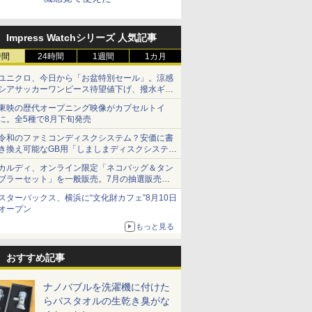
Impress Watchシリーズ 人気記事
時間
24時間
1週間
1カ月
ユニクロ、今日から「お盆特別セール」。涼感
シアサッカーワンピース待望値下げ、撥水ギア
ショーツは1990円に
東映の歴代オープニング映像がカプセルトイ
に。全5種で8月下旬発売
令和のファミコンディスクシステム？安価に書
き換え可能なGB用「しましまディスクシステ
ム」
カルディ、オンライン限定「ネコバッグ＆タン
ブラーセット」を一般販売。7月の抽選販売の
当選無効分
スターバックス、横浜に“文化財カフェ”8月10日
オープン
もっと見る
おすすめ記事
ナノバブルを洗濯機に付けた
らバスタオルの生乾き臭がな