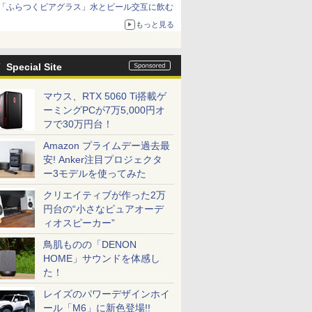
「ふらつくビアグラス」水とビール交互に飲む
もっと見る
Special Site
マウス、RTX 5060 Ti搭載ゲ
ーミングPCが7万5,000円オ
フで30万円台！
Amazon プライムデー過去最
安! Anker注目プロジェクタ
ー3モデルを使ってみた
クリエイティブが作った2万
円台の“小さなピュアオーデ
ィオスピーカー”
鳥肌ものの「DENON
HOME」サウンドを体感し
た！
レイズのパワーデザインホイ
ール「M6」に新色登場!!