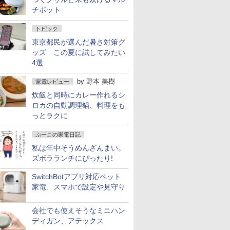
チポット
トピック
東京都民が選んだ暑さ対策グ
ッズ この夏に試してみたい
4選
by
野本 美樹
家電レビュー
炊飯と同時にカレー作れるシ
ロカの自動調理鍋、料理をも
っとラクに
ぷーこの家電日記
私は年中そうめんざんまい。
ズボラランチにぴったり!
SwitchBotアプリ対応ペット
家電、スマホで設定や見守り
会社でも使えそうなミニハン
ディガン、アテックス