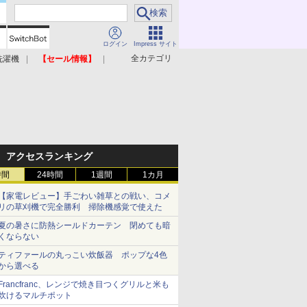
ログイン
Impress サイト
全カテゴリ
洗濯機
【セール情報】
照明器具
美容家電
アクセスランキング
時間
24時間
1週間
1カ月
【家電レビュー】手ごわい雑草との戦い、コメ
リの草刈機で完全勝利 掃除機感覚で使えた
夏の暑さに防熱シールドカーテン 閉めても暗
くならない
ティファールの丸っこい炊飯器 ポップな4色
から選べる
Francfranc、レンジで焼き目つくグリルと米も
炊けるマルチポット