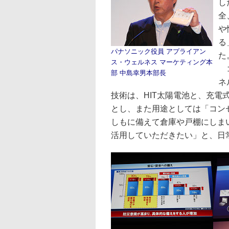
し
全
や
る
パナソニック役員 アプライアン
た
ス・ウェルネス マーケティング本
コ
部 中島幸男本部長
ネ
技術は、HIT太陽電池と、充
とし、また用途としては「コン
しもに備えて倉庫や戸棚にしま
活用していただきたい」と、日