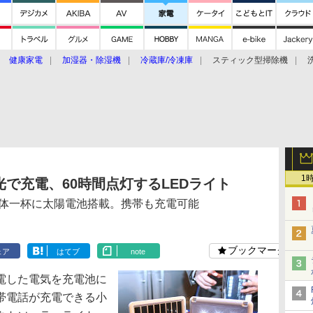
健康家電
加湿器・除湿機
冷蔵庫/冷凍庫
スティック型掃除機
扇風機
オーブン・電子レンジ
スマートハウス
掃除機
家事家電
ke大賞2019】
CES 2020
1
で充電、60時間点灯するLEDライト
体一杯に太陽電池搭載。携帯も充電可能
ブックマーク
ェア
はてブ
note
電した電気を充電池に
帯電話が充電できる小