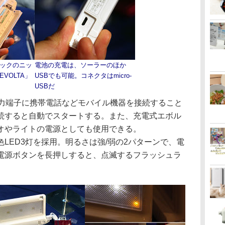
ックのニッ
電池の充電は、ソーラーのほか
VOLTA」
USBでも可能。コネクタはmicro-
USBだ
力端子に携帯電話などモバイル機器を接続すること
続すると自動でスタートする。また、充電式エボル
オやライトの電源としても使用できる。
LED3灯を採用。明るさは強/弱の2パターンで、電
電源ボタンを長押しすると、点滅するフラッシュラ