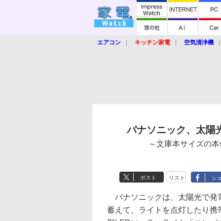
エアコン
キッチン家電
空気清浄機
炊飯器
ロボット掃除機
暖房器具
業界動向
【家電大賞2019】
【e-bi
パナソニック、太陽光
～文庫本サイズの本
ポスト
リスト
シ
パナソニックは、太陽光で発
蓄えて、ライトを点灯したり携