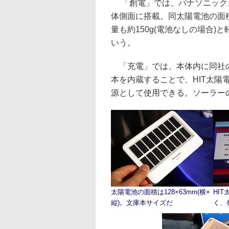
「創電」では、パナソニックグ
体側面に搭載。同太陽電池の面積は
量も約150g(電池なしの場合
いう。
「充電」では、本体内に同社のニ
本を内蔵することで、HIT太陽
源として使用できる。ソーラー
太陽電池の面積は128×63mm(横×
HI
縦)。文庫本サイズだ
く、