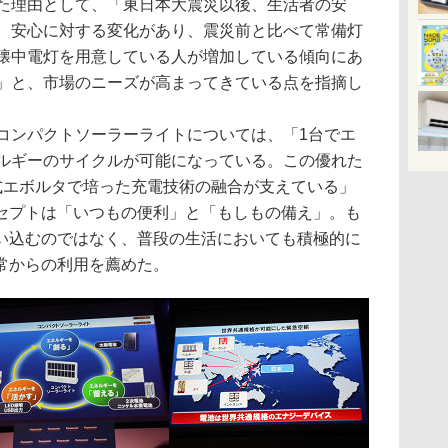
た理由として、「東日本大震災以後、生活者の安
、安心に対する変化があり、震災前と比べて常備灯
懐中電灯を用意している人が増加している傾向にあ
」と、市場のニーズが高まってきている点を指摘し
。
ンパクトソーラーライトについては、「1台でエ
ルギーのサイクルが可能になっている。この優れた
電式エボルタで培った充電技術の融合が支えている」
セプトは「いつもの便利」と「もしもの備え」。も
い込むのではなく、普段の生活においても積極的に
常からの利用を薦めた。