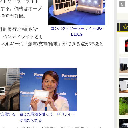
クトソーラーライト
発売する。価格はオープ
000円前後。
コンパクトソーラーライト BG-
(幅×奥行き×高さ)と、
BL01G
。ハンディライトとし
ネルギーの「創電/充電/給電」ができる点が特徴と
で充電する
蓄えた電池を使って、LEDライト
が点灯できる