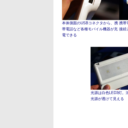
本体側面のUSBコネクタから、携
携帯
帯電話など各種モバイル機器が充
接続
電できる
光源は白色LED3灯。
光源が透けて見える