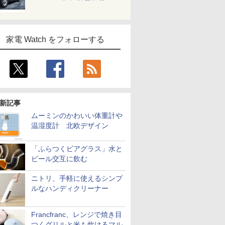
家電 Watch をフォローする
新記事
ムーミンのかわいい体重計や
温湿度計 北欧デザイン
「ふらつくビアグラス」水と
ビール交互に飲む
ニトリ、手軽に使えるシンプ
ルなハンディクリーナー
Francfranc、レンジで焼き目
つくグリルと米も炊けるマル