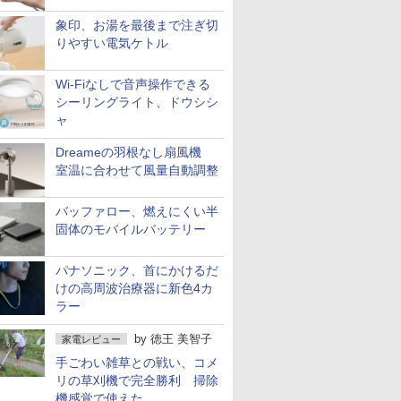
象印、お湯を最後まで注ぎ切
りやすい電気ケトル
Wi-Fiなしで音声操作できる
シーリングライト、ドウシシ
ャ
Dreameの羽根なし扇風機
室温に合わせて風量自動調整
バッファロー、燃えにくい半
固体のモバイルバッテリー
パナソニック、首にかけるだ
けの高周波治療器に新色4カ
ラー
by
徳王 美智子
家電レビュー
手ごわい雑草との戦い、コメ
リの草刈機で完全勝利 掃除
機感覚で使えた