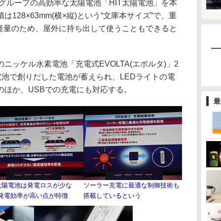
ループの高効率な太陽電池「HIT太陽電池」を本
128×63mm(横×縦)という“文庫本サイズ”で、重
)と軽量のため、屋外に持ち出して使うこともできると
ッケル水素電池「充電式EVOLTA(エボルタ)」2
電池で創りだした電池が蓄えられ、LEDライトの電
のほか、USBでの充電にも対応する。
最
T太陽電池は発電ロスが少な
ソーラー充電に最適な制御技術も
発電効率が高い点が特徴
搭載しているという