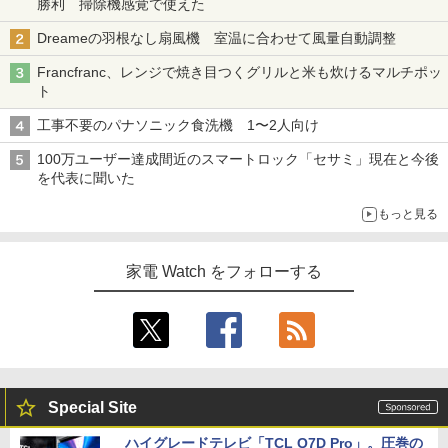
勝利 掃除機感覚で使えた
Dreameの羽根なし扇風機 室温に合わせて風量自動調整
Francfranc、レンジで焼き目つくグリルと米も炊けるマルチポッ
ト
工事不要のパナソニック食洗機 1〜2人向け
100万ユーザー達成間近のスマートロック「セサミ」現在と今後
を代表に聞いた
もっと見る
家電 Watch をフォローする
Special Site
ハイグレードテレビ「TCL Q7D Pro」。圧巻の