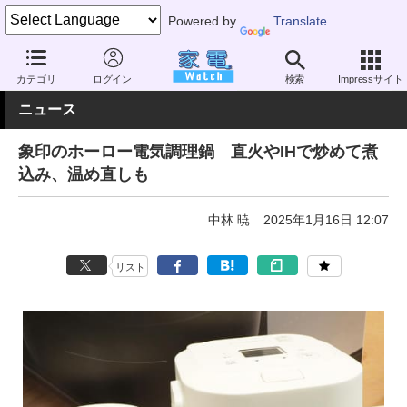
Powered by
Translate
家電 Watch
生活家電
キッチン家電
電気圧力鍋・煮込み鍋
カテゴリ
ログイン
検索
Impressサイト
ニュース
象印のホーロー電気調理鍋 直火やIHで炒めて煮
込み、温め直しも
中林 暁
2025年1月16日 12:07
リスト