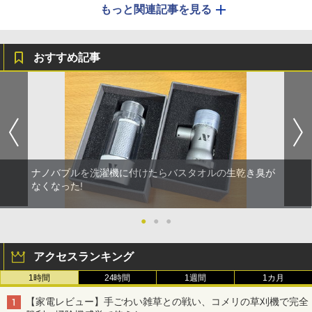
もっと関連記事を見る
おすすめ記事
ナノバブルを洗濯機に付けたらバスタオルの生乾き臭が
なくなった!
●
●
●
アクセスランキング
1時間
24時間
1週間
1カ月
【家電レビュー】手ごわい雑草との戦い、コメリの草刈機で完全