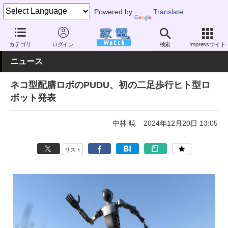
Powered by
Translate
家電 Watch
業界動向
業界動向
その他
カテゴリ
ログイン
検索
Impressサイト
ニュース
ネコ型配膳ロボのPUDU、初の二足歩行ヒト型ロ
ボット発表
中林 暁
2024年12月20日 13:05
リスト