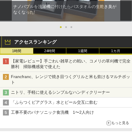
ナノバブルを洗濯機に付けたらバスタオルの生乾き臭が
なくなった!
●
●
●
アクセスランキング
1時間
24時間
1週間
1カ月
【家電レビュー】手ごわい雑草との戦い、コメリの草刈機で完全
勝利 掃除機感覚で使えた
Francfranc、レンジで焼き目つくグリルと米も炊けるマルチポッ
ト
ニトリ、手軽に使えるシンプルなハンディクリーナー
「ふらつくビアグラス」水とビール交互に飲む
工事不要のパナソニック食洗機 1〜2人向け
もっと見る