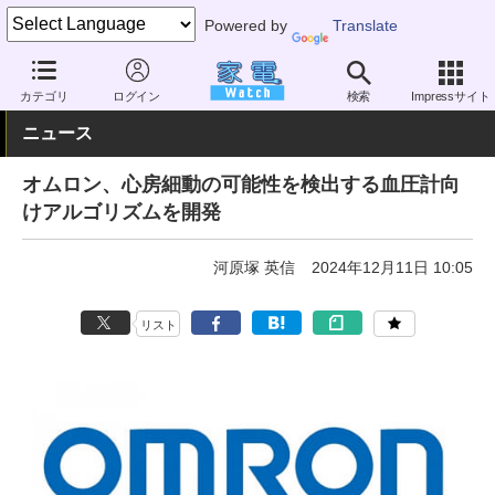
Powered by
Translate
家電 Watch
ヘルスケア
健康家電
血圧計
カテゴリ
ログイン
検索
Impressサイト
ニュース
オムロン、心房細動の可能性を検出する血圧計向
けアルゴリズムを開発
河原塚 英信
2024年12月11日 10:05
リスト