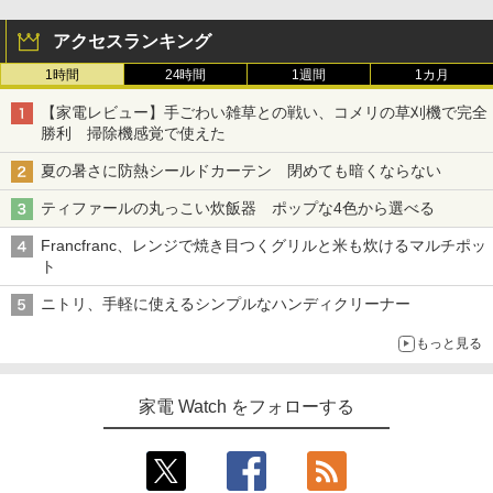
アクセスランキング
1時間
24時間
1週間
1カ月
【家電レビュー】手ごわい雑草との戦い、コメリの草刈機で完全
勝利 掃除機感覚で使えた
夏の暑さに防熱シールドカーテン 閉めても暗くならない
ティファールの丸っこい炊飯器 ポップな4色から選べる
Francfranc、レンジで焼き目つくグリルと米も炊けるマルチポッ
ト
ニトリ、手軽に使えるシンプルなハンディクリーナー
もっと見る
家電 Watch をフォローする