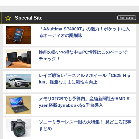
Special Site
「A&ultima SP4000T」の魅力！ポケットに入
るオーディオの醍醐味
性能の良いお得な中古PC情報はこのページで
チェック！
レイズ鍛造1ピースアルミホイール「CE28 N-p
lus」軽量なままに剛性を向上
メモリ32GBでも予算内。産経新聞社がAMD R
yzen搭載dynabookを2千台導入
ソニーミラーレス一眼の大特集！ 見どころ記事
まとめ