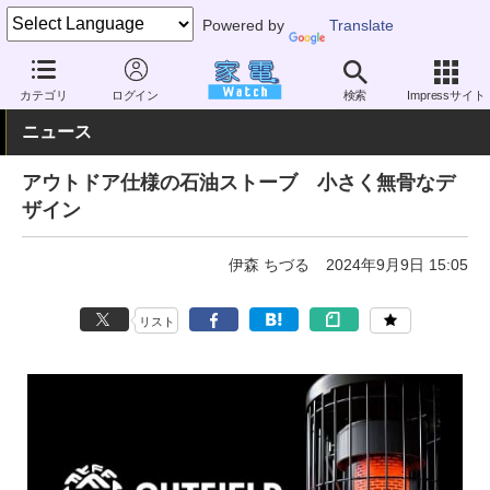
Powered by
Translate
家電 Watch
空調家電
暖房器具
その他
カテゴリ
ログイン
検索
Impressサイト
ニュース
アウトドア仕様の石油ストーブ 小さく無骨なデ
ザイン
伊森 ちづる
2024年9月9日 15:05
リスト