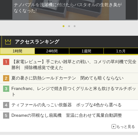
ナノバブルを洗濯機に付けたらバスタオルの生乾き臭が
なくなった!
●
●
●
アクセスランキング
1時間
24時間
1週間
1カ月
【家電レビュー】手ごわい雑草との戦い、コメリの草刈機で完全
勝利 掃除機感覚で使えた
夏の暑さに防熱シールドカーテン 閉めても暗くならない
Francfranc、レンジで焼き目つくグリルと米も炊けるマルチポッ
ト
ティファールの丸っこい炊飯器 ポップな4色から選べる
Dreameの羽根なし扇風機 室温に合わせて風量自動調整
もっと見る