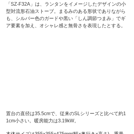
「SZ-F32A」は、ランタンをイメージしたデザインの小
型対流形石油ストーブ。まるみのある形状でありながら
も、シルバー色のガードや黒い「しん調節つまみ」でギ
ア要素を加え、オシャレ感と無骨さを表現したとする。
置台の直径は35.5cmで、従来のSLシリーズと比べて約1
1cm小さい。暖房能力は3.19kW。
本体サイズは355×355×475mm(幅×奥行き×高さ)。重量