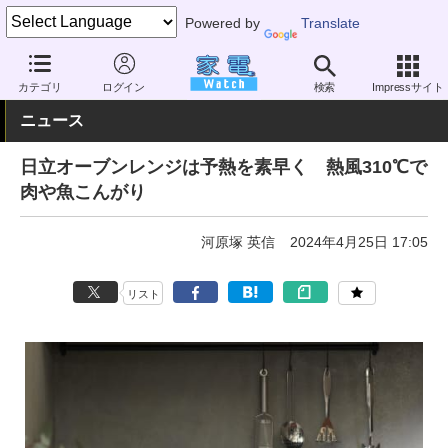
Powered by
Translate
家電 Watch
生活家電
オーブン・電子レンジ
オーブンレンジ
カテゴリ
ログイン
検索
Impressサイト
ニュース
日立オーブンレンジは予熱を素早く 熱風310℃で
肉や魚こんがり
河原塚 英信
2024年4月25日 17:05
リスト