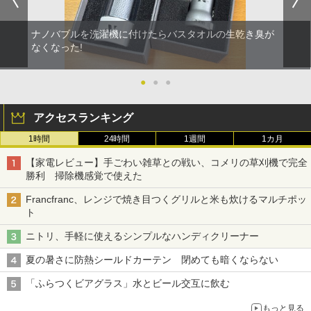
ナノバブルを洗濯機に付けたらバスタオルの生乾き臭が
なくなった!
●
●
●
アクセスランキング
1時間
24時間
1週間
1カ月
【家電レビュー】手ごわい雑草との戦い、コメリの草刈機で完全
勝利 掃除機感覚で使えた
Francfranc、レンジで焼き目つくグリルと米も炊けるマルチポッ
ト
ニトリ、手軽に使えるシンプルなハンディクリーナー
夏の暑さに防熱シールドカーテン 閉めても暗くならない
「ふらつくビアグラス」水とビール交互に飲む
もっと見る