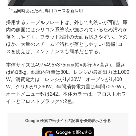
｢2品同時あたため｣専用コースを新採用
採用するテーブルプレートは、外して丸洗いが可能。庫
内の側面にはシリコン系塗装が施されているため汚れが
落としやすく、フラット設計の天面も拭きやすい。その
ほか、大量のスチームで汚れが落としやすい｢清掃｣コー
スを使えば、メンテナンスも簡単だとする。
本体サイズは497×495×375mm(幅×奥行き×高さ)。重さ
は約18kg。総庫内容量は30L。レンジの最高出力は1,000
W。消費電力は、レンジが1,430W、オーブンが1,400
W、グリルが1,330W。年間消費電力量は年間70.5kWh。
オートメニュー数は242。本体カラーは、フロストホワ
イトとフロストブラックの2色。
Google 検索で当サイトの記事を優先表示させる