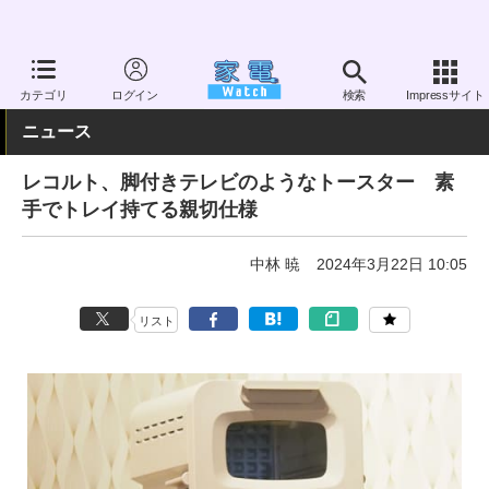
家電 Watch
生活家電
キッチン家電
オーブントースター
カテゴリ
ログイン
検索
Impressサイト
ニュース
レコルト、脚付きテレビのようなトースター 素
手でトレイ持てる親切仕様
中林 暁
2024年3月22日 10:05
リスト