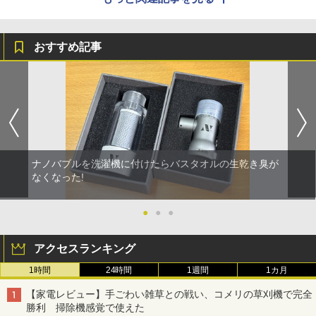
おすすめ記事
ナノバブルを洗濯機に付けたらバスタオルの生乾き臭が
なくなった!
●
●
●
アクセスランキング
1時間
24時間
1週間
1カ月
【家電レビュー】手ごわい雑草との戦い、コメリの草刈機で完全
勝利 掃除機感覚で使えた