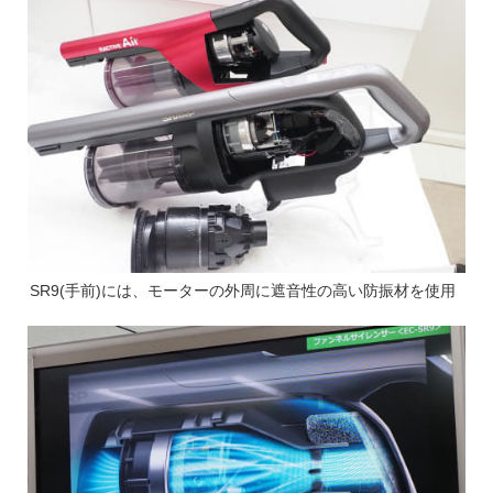
SR9(手前)には、モーターの外周に遮音性の高い防振材を使用