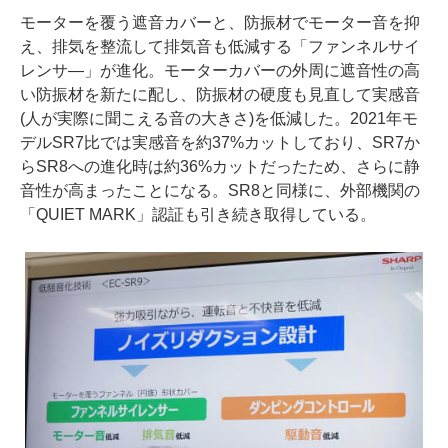
モーターを覆う遮音カバーと、防振材でモーター音を抑
え、排気を整流して排気音も低減する「ファンネルサイ
レンサ―」が進化。モーターカバーの外周に遮音性の高
い防振材を新たに配し、防振材の硬度も見直して実感音
(人が実際に聞こえる音の大きさ)を低減した。2021年モ
デルSR7比では実感音を約37%カットしており、SR7か
らSR8への進化時は約36%カットだったため、さらに静
音性が高まったことになる。SR8と同様に、外部機関の
「QUIET MARK」認証も引き続き取得している。