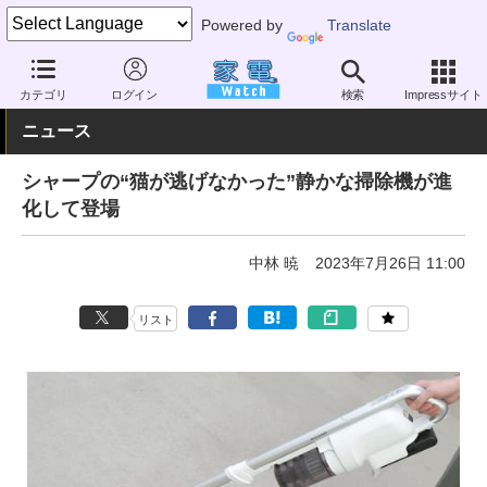
Powered by
Translate
家電 Watch
生活家電
掃除機
スティック型
カテゴリ
ログイン
検索
Impressサイト
ニュース
シャープの“猫が逃げなかった”静かな掃除機が進
化して登場
中林 暁
2023年7月26日 11:00
リスト