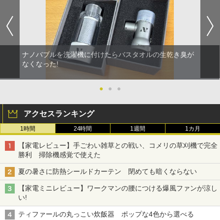
ナノバブルを洗濯機に付けたらバスタオルの生乾き臭が
なくなった!
●
●
●
アクセスランキング
1時間
24時間
1週間
1カ月
【家電レビュー】手ごわい雑草との戦い、コメリの草刈機で完全
勝利 掃除機感覚で使えた
夏の暑さに防熱シールドカーテン 閉めても暗くならない
【家電ミニレビュー】ワークマンの腰につける爆風ファンが涼し
い!
ティファールの丸っこい炊飯器 ポップな4色から選べる