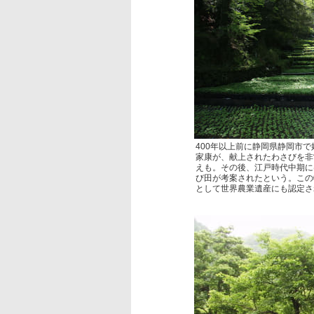
400年以上前に静岡県静岡市
家康が、献上されたわさびを非
えも。その後、江戸時代中期に
び田が考案されたという。この
として世界農業遺産にも認定さ