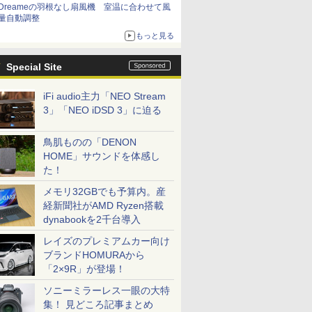
Dreameの羽根なし扇風機 室温に合わせて風
量自動調整
もっと見る
Special Site
iFi audio主力「NEO Stream
3」「NEO iDSD 3」に迫る
鳥肌ものの「DENON
HOME」サウンドを体感し
た！
メモリ32GBでも予算内。産
経新聞社がAMD Ryzen搭載
dynabookを2千台導入
レイズのプレミアムカー向け
ブランドHOMURAから
「2×9R」が登場！
ソニーミラーレス一眼の大特
集！ 見どころ記事まとめ