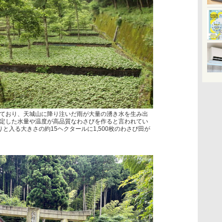
ており、天城山に降り注いだ雨が大量の湧き水を生み出
定した水量や温度が高品質なわさびを作ると言われてい
と入る大きさの約15ヘクタールに1,500枚のわさび田が