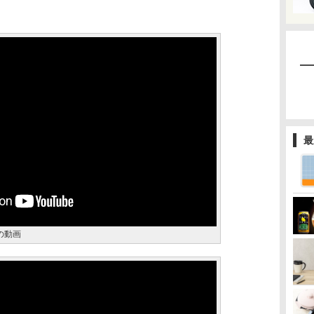
最
の動画