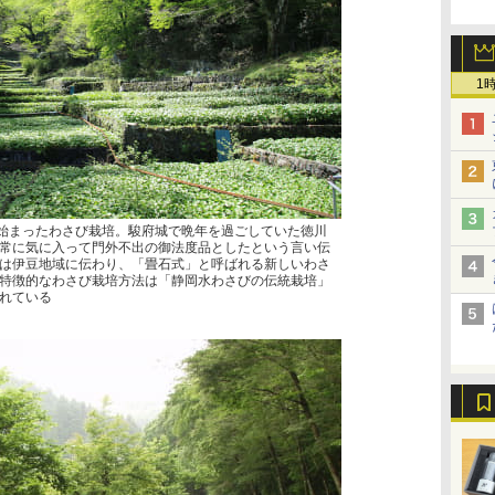
1
で始まったわさび栽培。駿府城で晩年を過ごしていた徳川
常に気に入って門外不出の御法度品としたという言い伝
は伊豆地域に伝わり、「畳石式」と呼ばれる新しいわさ
特徴的なわさび栽培方法は「静岡水わさびの伝統栽培」
れている