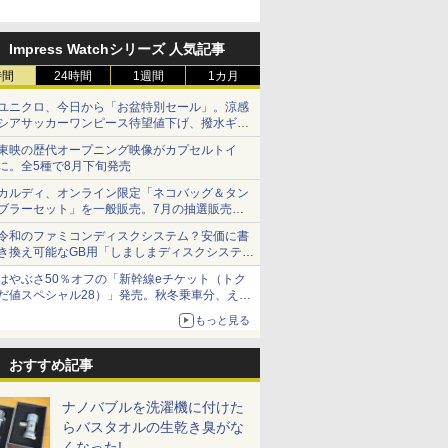
Impress Watchシリーズ 人気記事
時間
24時間
1週間
1カ月
ユニクロ、今日から「お盆特別セール」。涼感
シアサッカーワンピース待望値下げ、撥水ギア
ショーツは1990円に
東映の歴代オープニング映像がカプセルトイ
に。全5種で8月下旬発売
カルディ、オンライン限定「ネコバッグ＆タン
ブラーセット」を一般販売。7月の抽選販売の
当選無効分
令和のファミコンディスクシステム？安価に書
き換え可能なGB用「しましまディスクシステ
ム」
はやぶさ50％オフの「新幹線eチケット（トク
だ値スペシャル28）」発売。秋冬乗車分、えき
ねっと限定
もっと見る
おすすめ記事
ナノバブルを洗濯機に付けた
らバスタオルの生乾き臭がな
くなった!