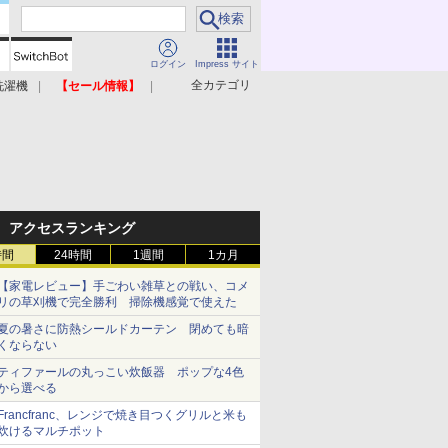
ログイン
Impress サイト
全カテゴリ
洗濯機
【セール情報】
照明器具
美容家電
アクセスランキング
時間
24時間
1週間
1カ月
【家電レビュー】手ごわい雑草との戦い、コメ
リの草刈機で完全勝利 掃除機感覚で使えた
夏の暑さに防熱シールドカーテン 閉めても暗
くならない
ティファールの丸っこい炊飯器 ポップな4色
から選べる
Francfranc、レンジで焼き目つくグリルと米も
炊けるマルチポット