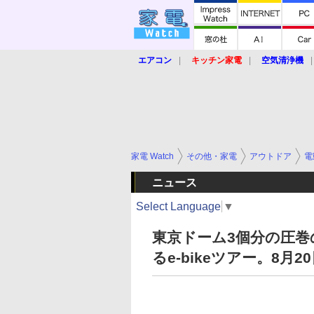
エアコン
キッチン家電
空気清浄機
炊飯器
ロボット掃除機
暖房器具
業界動向
【家電大賞2019】
【e-bi
家電 Watch
その他・家電
アウトドア
電
ニュース
Select Language
▼
東京ドーム3個分の圧
るe-bikeツアー。8月2