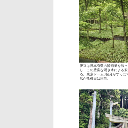
伊豆は日本有数の降雨量を誇っ
し、この豊富な湧き水による安
る。東京ドーム3個分がすっぽり
広がる棚田は圧巻。