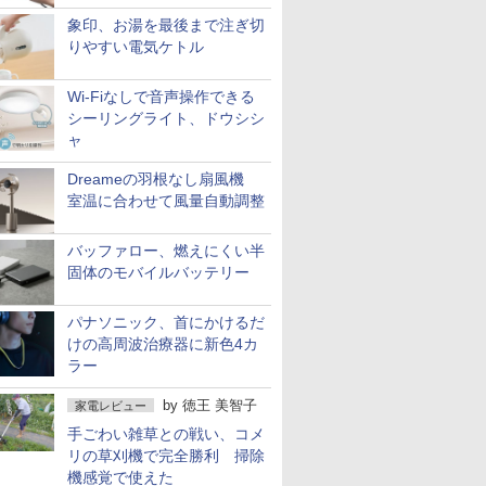
象印、お湯を最後まで注ぎ切
りやすい電気ケトル
Wi-Fiなしで音声操作できる
シーリングライト、ドウシシ
ャ
Dreameの羽根なし扇風機
室温に合わせて風量自動調整
バッファロー、燃えにくい半
固体のモバイルバッテリー
パナソニック、首にかけるだ
けの高周波治療器に新色4カ
ラー
by
徳王 美智子
家電レビュー
手ごわい雑草との戦い、コメ
リの草刈機で完全勝利 掃除
機感覚で使えた