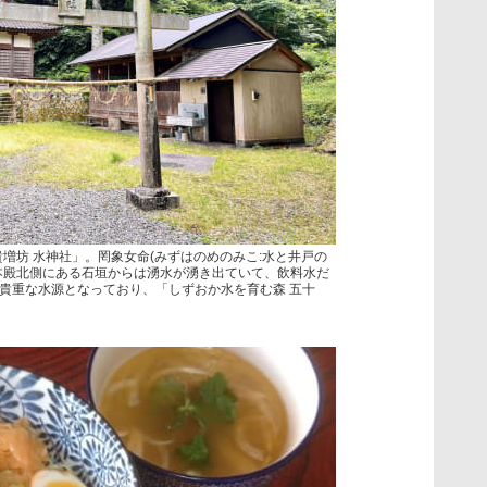
貴増坊 水神社」。罔象女命(みずはのめのみこ:水と井戸の
本殿北側にある石垣からは湧水が湧き出ていて、飲料水だ
貴重な水源となっており、「しずおか水を育む森 五十