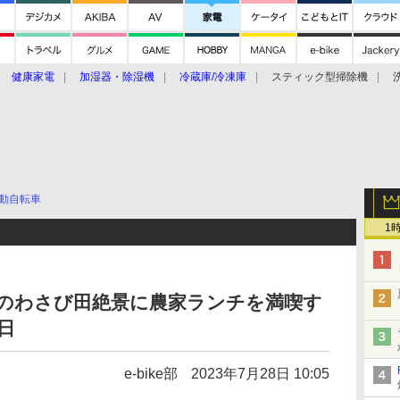
健康家電
加湿器・除湿機
冷蔵庫/冷凍庫
スティック型掃除機
扇風機
オーブン・電子レンジ
スマートハウス
掃除機
家事家電
ke大賞2019】
CES 2020
動自転車
1
巻のわさび田絶景に農家ランチを満喫す
0日
e-bike部
2023年7月28日 10:05