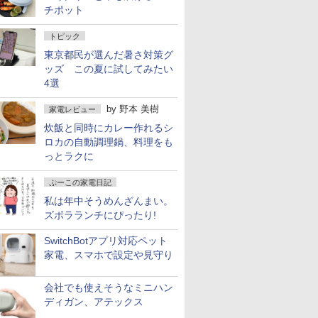
チポット
トピック
東京都民が選んだ暑さ対策グ
ッズ この夏に試してみたい
4選
by
野本 美樹
家電レビュー
炊飯と同時にカレー作れるシ
ロカの自動調理鍋、料理をも
っとラクに
ぷーこの家電日記
私は年中そうめんざんまい。
ズボラランチにぴったり!
SwitchBotアプリ対応ペット
家電、スマホで設定や見守り
会社でも使えそうなミニハン
ディガン、アテックス