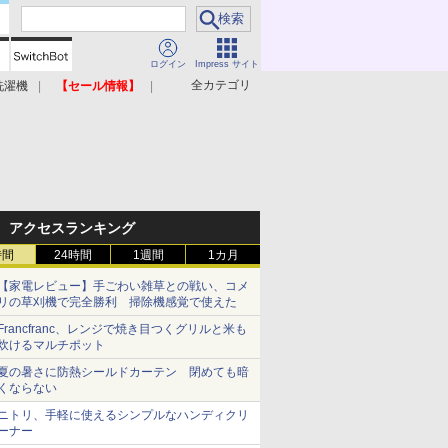
ログイン
Impress サイト
全カテゴリ
洗濯機
【セール情報】
照明器具
美容家電
アクセスランキング
時間
24時間
1週間
1カ月
【家電レビュー】手ごわい雑草との戦い、コメ
リの草刈機で完全勝利 掃除機感覚で使えた
Francfranc、レンジで焼き目つくグリルと米も
炊けるマルチポット
夏の暑さに防熱シールドカーテン 閉めても暗
くならない
ニトリ、手軽に使えるシンプルなハンディクリ
ーナー