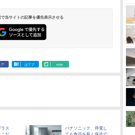
 検索で当サイトの記事を優先表示させる
ェア
はてブ
note
ガラス
パナソニック、停電し
にこだ
ても食品を長く保冷で