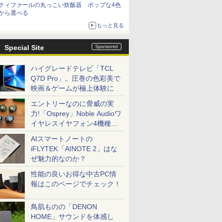
ティファールの丸っこい炊飯器 ポップな4色
から選べる
もっと見る
Special Site
ハイグレードテレビ「TCL
Q7D Pro」。圧巻の色彩美で
映画＆ゲームが極上体験に
エントリーなのに脅威の実
力!「Osprey」Noble Audioワ
イヤレスイヤフォン4機種を
一気に聴く
AIスマートノートの
iFLYTEK「AINOTE 2」はな
ぜ魅力的なのか？
性能の良いお得な中古PC情
報はこのページでチェック！
鳥肌ものの「DENON
HOME」サウンドを体感し