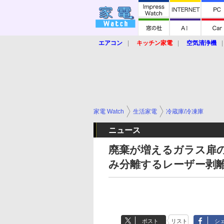
エアコン
キッチン家電
空気清浄機
炊飯器
ロボット掃除機
暖房器具
業界動向
【家電大賞2019】
【e-bi
家電 Watch
生活家電
冷蔵庫/冷凍庫
ニュース
廃棄が増えるガラス扉
み分離するレーザー剥
ポスト
リスト
シ