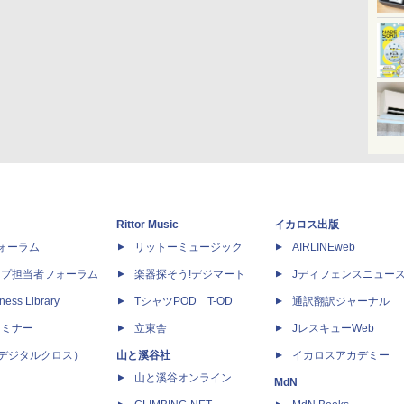
Rittor Music
イカロス出版
dフォーラム
リットーミュージック
AIRLINEweb
ップ担当者フォーラム
楽器探そう!デジマート
Jディフェンスニュー
ness Library
TシャツPOD T-OD
通訳翻訳ジャーナル
セミナー
立東舎
JレスキューWeb
 X（デジタルクロス）
山と溪谷社
イカロスアカデミー
山と溪谷オンライン
MdN