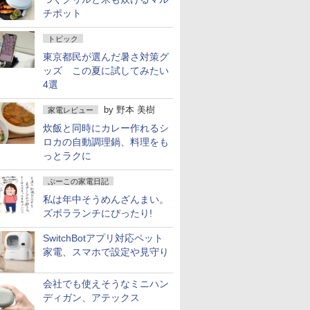
チポット
トピック
東京都民が選んだ暑さ対策グ
ッズ この夏に試してみたい
4選
by
野本 美樹
家電レビュー
炊飯と同時にカレー作れるシ
ロカの自動調理鍋、料理をも
っとラクに
ぷーこの家電日記
私は年中そうめんざんまい。
ズボラランチにぴったり!
SwitchBotアプリ対応ペット
家電、スマホで設定や見守り
会社でも使えそうなミニハン
ディガン、アテックス