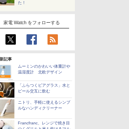
た！
家電 Watch をフォローする
新記事
ムーミンのかわいい体重計や
温湿度計 北欧デザイン
「ふらつくビアグラス」水と
ビール交互に飲む
ニトリ、手軽に使えるシンプ
ルなハンディクリーナー
Francfranc、レンジで焼き目
つくグリルと米も炊けるマル