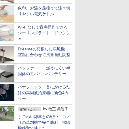
象印、お湯を最後まで注ぎ切
りやすい電気ケトル
Wi-Fiなしで音声操作できる
シーリングライト、ドウシシ
ャ
Dreameの羽根なし扇風機
室温に合わせて風量自動調整
バッファロー、燃えにくい半
固体のモバイルバッテリー
パナソニック、首にかけるだ
けの高周波治療器に新色4カ
ラー
by
徳王 美智子
家電レビュー
手ごわい雑草との戦い、コメ
リの草刈機で完全勝利 掃除
機感覚で使えた