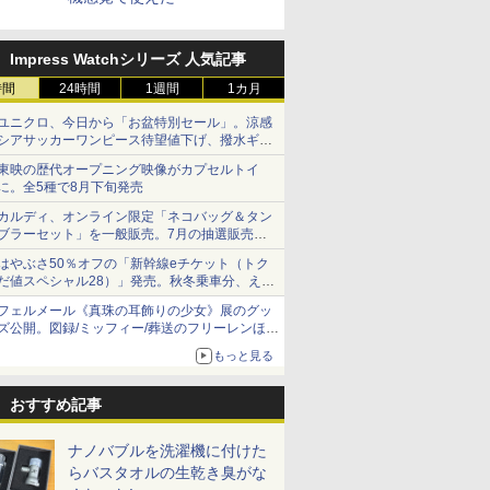
Impress Watchシリーズ 人気記事
時間
24時間
1週間
1カ月
ユニクロ、今日から「お盆特別セール」。涼感
シアサッカーワンピース待望値下げ、撥水ギア
ショーツは1990円に
東映の歴代オープニング映像がカプセルトイ
に。全5種で8月下旬発売
カルディ、オンライン限定「ネコバッグ＆タン
ブラーセット」を一般販売。7月の抽選販売の
当選無効分
はやぶさ50％オフの「新幹線eチケット（トク
だ値スペシャル28）」発売。秋冬乗車分、えき
ねっと限定
フェルメール《真珠の耳飾りの少女》展のグッ
ズ公開。図録/ミッフィー/葬送のフリーレンほ
か、注目ブランドコラボが実現
もっと見る
おすすめ記事
ナノバブルを洗濯機に付けた
らバスタオルの生乾き臭がな