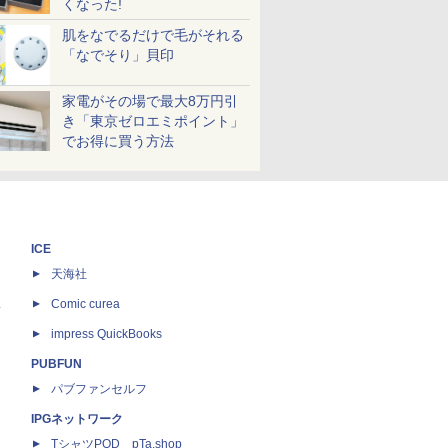
くなった!
肌をなでるだけで毛がそれる
「なでそり」貝印
家電がその場で最大8万円引
き「東京ゼロエミポイント」
でお得に買う方法
ICE
天海社
ス
Comic curea
impress QuickBooks
PUBFUN
パブファンセルフ
IPGネットワーク
TシャツPOD pTa.shop