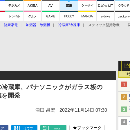
健康家電
加湿器・除湿機
冷蔵庫/冷凍庫
スティック型掃除機
扇風機
オーブン・電子レンジ
スマートハウス
掃除機
家事家電
ke大賞2019】
CES 2020
1
の冷蔵庫、パナソニックがガラス板の
離を開発
津田 昌宏
2022年11月14日 07:30
ブックマーク
ェア
はてブ
note