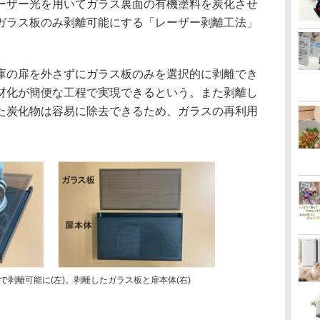
ーザー光を用いてガラス裏面の有機塗料を炭化させ
ガラス板のみ剥離可能にする「レーザー剥離工法」
庫の扉を外さずにガラス板のみを選択的に剥離でき
材化が簡便な工程で実現できるという。また剥離し
た炭化物は容易に除去できるため、ガラスの再利用
剥離可能に(左)。剥離したガラス板と扉本体(右)