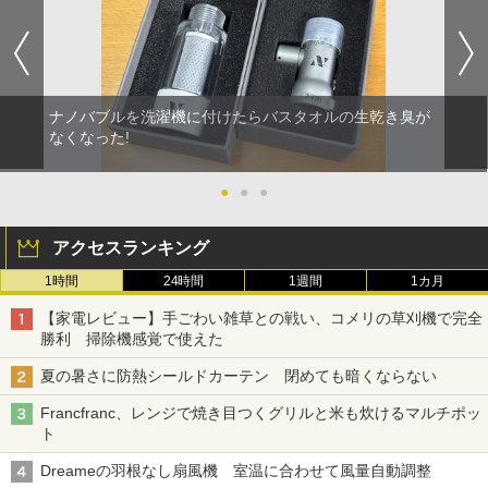
ナノバブルを洗濯機に付けたらバスタオルの生乾き臭が
なくなった!
●
●
●
アクセスランキング
1時間
24時間
1週間
1カ月
【家電レビュー】手ごわい雑草との戦い、コメリの草刈機で完全
勝利 掃除機感覚で使えた
夏の暑さに防熱シールドカーテン 閉めても暗くならない
Francfranc、レンジで焼き目つくグリルと米も炊けるマルチポッ
ト
Dreameの羽根なし扇風機 室温に合わせて風量自動調整