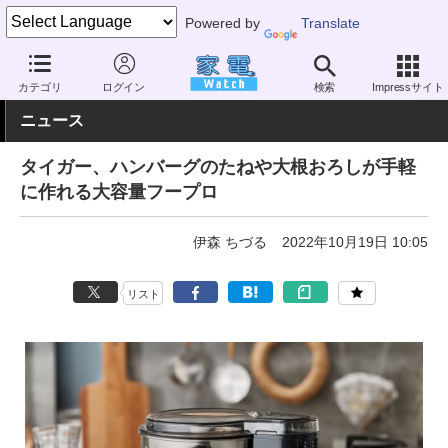
Powered by
Translate
家電 Watch
生活家電
キッチン家電
フードプロセッサー
カテゴリ
ログイン
検索
Impressサイト
ニュース
タイガー、ハンバーグのたねや大根おろしが手軽
に作れる大容量フープロ
伊森 ちづる
2022年10月19日 10:05
リスト