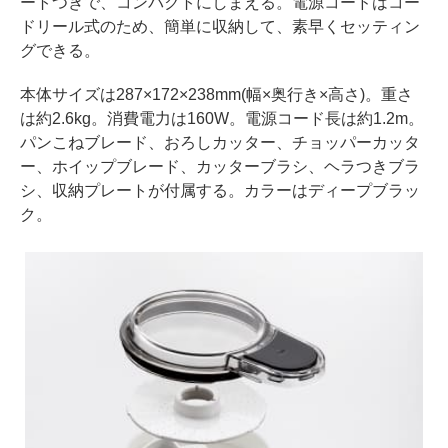
ートつきで、コンパクトにしまえる。電源コードはコー
ドリール式のため、簡単に収納して、素早くセッティン
グできる。
本体サイズは287×172×238mm(幅×奥行き×高さ)。重さ
は約2.6kg。消費電力は160W。電源コード長は約1.2m。
パンこねブレード、おろしカッター、チョッパーカッタ
ー、ホイップブレード、カッターブラシ、ヘラつきブラ
シ、収納プレートが付属する。カラーはディープブラッ
ク。