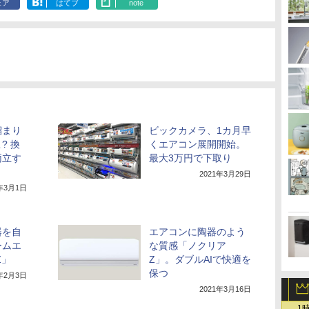
ェア
はてブ
note
溜まり
ビックカメラ、1カ月早
? 換
くエアコン展開開始。
両立す
最大3万円で下取り
2021年3月29日
2年3月1日
器を自
エアコンに陶器のよう
ームエ
な質感「ノクリア
Z」
Z」。ダブルAIで快適を
保つ
1年2月3日
2021年3月16日
1