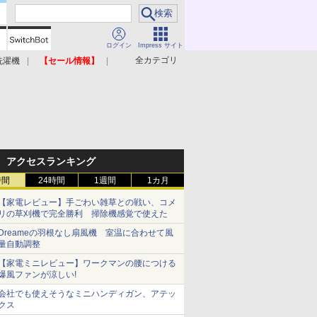
ログイン
Impress サイト
全カテゴリ
洗濯機
【セール情報】
照明器具
美容家電
アクセスランキング
時間
24時間
1週間
1カ月
【家電レビュー】手ごわい雑草との戦い、コメ
リの草刈機で完全勝利 掃除機感覚で使えた
Dreameの羽根なし扇風機 室温に合わせて風
量自動調整
【家電ミニレビュー】ワークマンの腰につける
爆風ファンが涼しい!
会社でも使えそうなミニハンディガン、アテッ
クス