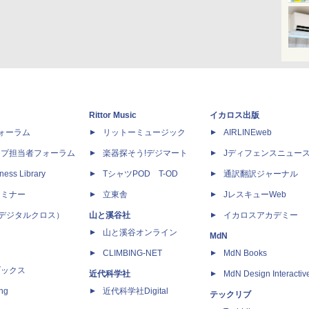
Rittor Music
イカロス出版
dフォーラム
リットーミュージック
AIRLINEweb
ップ担当者フォーラム
楽器探そう!デジマート
Jディフェンスニュー
ness Library
TシャツPOD T-OD
通訳翻訳ジャーナル
セミナー
立東舎
JレスキューWeb
 X（デジタルクロス）
山と溪谷社
イカロスアカデミー
山と溪谷オンライン
MdN
CLIMBING-NET
MdN Books
ブックス
近代科学社
MdN Design Interactiv
ing
近代科学社Digital
テックリブ