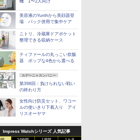
機 1〜2人向け
美容液のYunthから美顔器登
場 パック併用で集中ケア
ニトリ、冷蔵庫ドアポケット
整理できる収納ケース
ティファールの丸っこい炊飯
器 ポップな4色から選べる
カデーニャカンパニー
第398回：負けられない戦い
の終わり方
女性向け防災セット、ワコー
ルの使いきり下着入り アイ
リスオーヤマ
Impress Watchシリーズ 人気記事
時間
24時間
1週間
1カ月