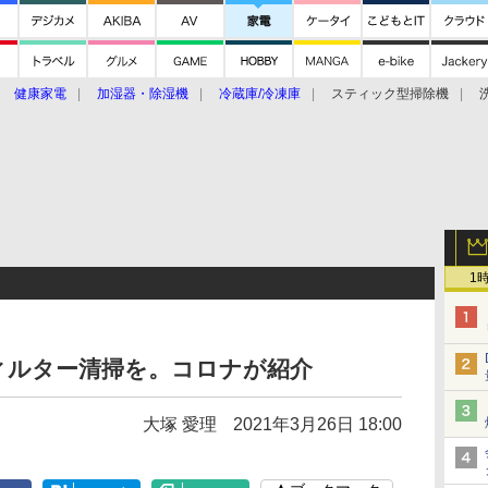
健康家電
加湿器・除湿機
冷蔵庫/冷凍庫
スティック型掃除機
扇風機
オーブン・電子レンジ
スマートハウス
掃除機
家事家電
ke大賞2019】
CES 2020
1
ィルター清掃を。コロナが紹介
大塚 愛理
2021年3月26日 18:00