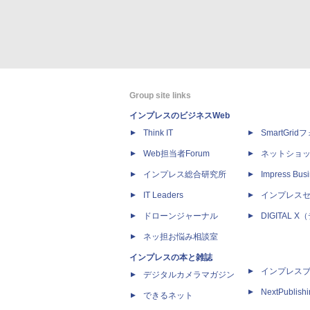
Group site links
インプレスのビジネスWeb
Think IT
SmartGri
Web担当者Forum
ネットショ
インプレス総合研究所
Impress Busi
IT Leaders
インプレス
ドローンジャーナル
DIGITAL
ネッ担お悩み相談室
インプレスの本と雑誌
インプレス
デジタルカメラマガジン
NextPublish
できるネット