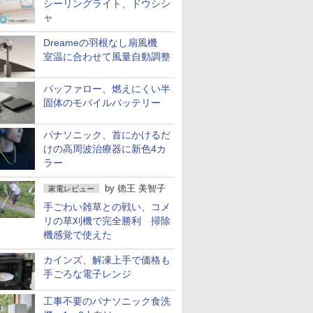
シーリングライト、ドウシシ
ャ
Dreameの羽根なし扇風機
室温に合わせて風量自動調整
バッファロー、燃えにくい半
固体のモバイルバッテリー
パナソニック、首にかけるだ
けの高周波治療器に新色4カ
ラー
by
徳王 美智子
家電レビュー
手ごわい雑草との戦い、コメ
リの草刈機で完全勝利 掃除
機感覚で使えた
カインズ、解凍上手で価格も
手ごろな電子レンジ
工事不要のパナソニック食洗