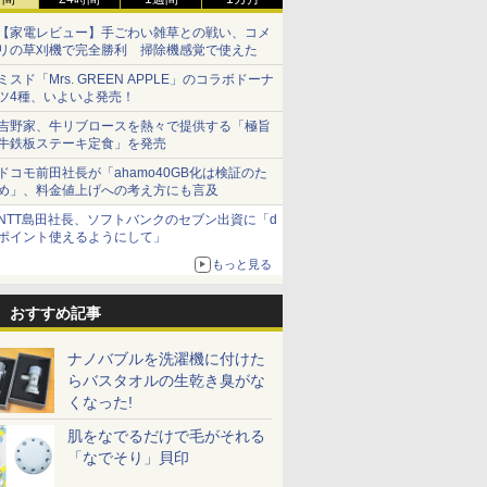
【家電レビュー】手ごわい雑草との戦い、コメ
リの草刈機で完全勝利 掃除機感覚で使えた
ミスド「Mrs. GREEN APPLE」のコラボドーナ
ツ4種、いよいよ発売！
吉野家、牛リブロースを熱々で提供する「極旨
牛鉄板ステーキ定食」を発売
ドコモ前田社長が「ahamo40GB化は検証のた
め」、料金値上げへの考え方にも言及
NTT島田社長、ソフトバンクのセブン出資に「d
ポイント使えるようにして」
もっと見る
おすすめ記事
ナノバブルを洗濯機に付けた
らバスタオルの生乾き臭がな
くなった!
肌をなでるだけで毛がそれる
「なでそり」貝印