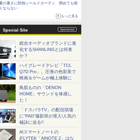
夏の暑さに防熱シールドカーテン 閉めても暗
くならない
もっと見る
Special Site
総合オーディオブランドに進
化するSHANLINGとは何者
か？
ハイグレードテレビ「TCL
Q7D Pro」。圧巻の色彩美で
映画＆ゲームが極上体験に
鳥肌ものの「DENON
HOME」サウンドを体感し
た！
「ドスパラTV」の配信現場
に“PAD”撮影班が潜入!人気の
秘訣に迫る!!
AIスマートノートの
iFLYTEK「AINOTE 2」はな