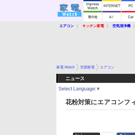
エアコン
キッチン家電
空気清浄機
炊飯器
ロボット掃除機
暖房器具
業界動向
【家電大賞2019】
【e-bi
家電 Watch
空調家電
エアコン
ニュース
Select Language
▼
花粉対策にエアコンフ