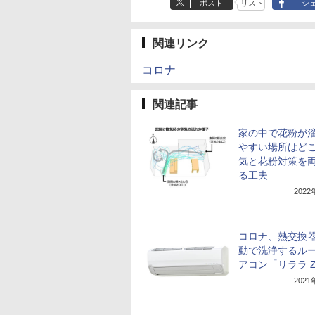
ポスト
リスト
シ
関連リンク
コロナ
関連記事
家の中で花粉が
やすい場所はどこ
気と花粉対策を
る工夫
202
コロナ、熱交換
動で洗浄するル
アコン「リララ 
202