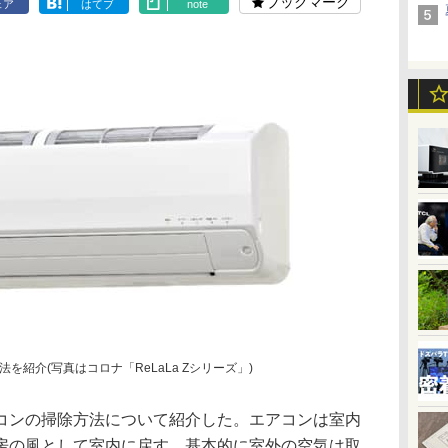
ブックマーク
ェア
はてブ
note
紹介(写真はコロナ「ReLaLa Zシリーズ」)
コンの掃除方法について紹介した。エアコンは室内
房の風として室内に戻す。基本的に室外の空気は取