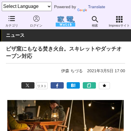
Powered by
Translate
家電 Watch
その他・家電
アウトドア
キャンプ
カテゴリ
ログイン
検索
Impressサイト
ニュース
ピザ窯にもなる焚き火台。スキレットやダッチオ
ーブン対応
伊森 ちづる
2021年3月5日 17:00
リスト