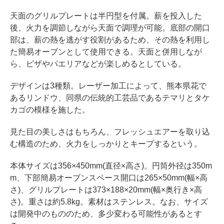
天面のグリルプレートは半円型を付属。薪を投入した
後、火力を調節しながら天面で調理が可能。底部の開口
部は、薪の熱を逃がす役割があるため、その熱を利用し
た簡易オーブンとして使用できる。天面と併用しなが
ら、ピザやパエリアなどが楽しめるとしている。
デザインは3種類。レーザー加工によって、熊本県花で
あるリンドウ、同県の伝統的工芸品であるテマリとタケ
カゴの模様を施した。
見た目の美しさはもちろん、フレッシュエアーを取り込
む構造のため、火力をしっかりとキープするという。
本体サイズは356×450mm(直径×高さ)。円筒外径は350m
m、下部簡易オーブンスペース開口は265×50mm(幅×高
さ)、グリルプレートは373×188×20mm(幅×奥行き×高
さ)。重さは約5.8kg。素材はステンレス。なお、サイズ
は開発中のもののため、多少変わる可能性があるとす