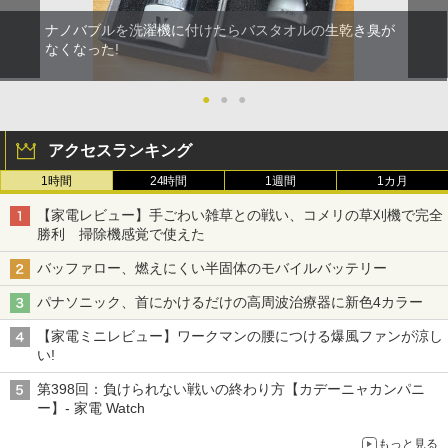
ナノバブルを洗濯機に付けたらバスタオルの生乾き臭が
なくなった!
●
●
●
アクセスランキング
1時間
24時間
1週間
1カ月
【家電レビュー】手ごわい雑草との戦い、コメリの草刈機で完全
勝利 掃除機感覚で使えた
バッファロー、燃えにくい半固体のモバイルバッテリー
パナソニック、首にかけるだけの高周波治療器に新色4カラー
【家電ミニレビュー】ワークマンの腰につける爆風ファンが涼し
い!
第398回：負けられない戦いの終わり方【カデーニャカンパニ
ー】- 家電 Watch
もっと見る