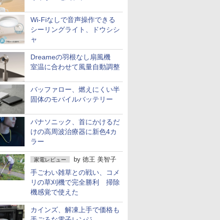
Wi-Fiなしで音声操作できる
シーリングライト、ドウシシ
ャ
Dreameの羽根なし扇風機
室温に合わせて風量自動調整
バッファロー、燃えにくい半
固体のモバイルバッテリー
パナソニック、首にかけるだ
けの高周波治療器に新色4カ
ラー
by
徳王 美智子
家電レビュー
手ごわい雑草との戦い、コメ
リの草刈機で完全勝利 掃除
機感覚で使えた
カインズ、解凍上手で価格も
手ごろな電子レンジ