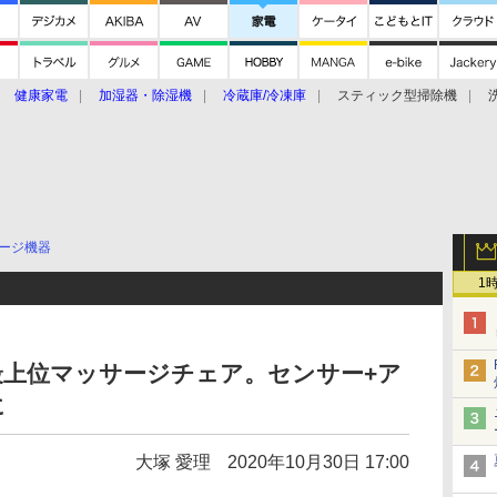
健康家電
加湿器・除湿機
冷蔵庫/冷凍庫
スティック型掃除機
扇風機
オーブン・電子レンジ
スマートハウス
掃除機
家事家電
ke大賞2019】
CES 2020
ージ機器
1
最上位マッサージチェア。センサー+ア
に
大塚 愛理
2020年10月30日 17:00