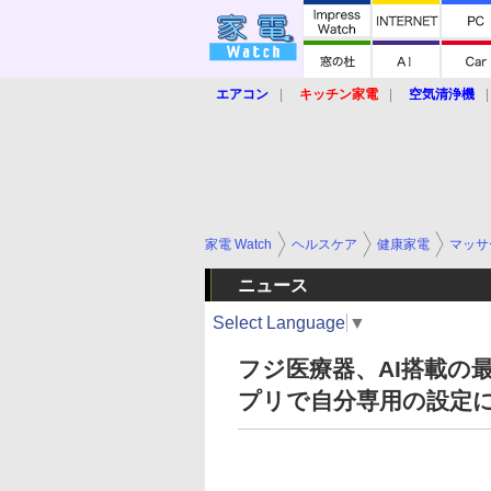
エアコン
キッチン家電
空気清浄機
炊飯器
ロボット掃除機
暖房器具
業界動向
【家電大賞2019】
【e-bi
家電 Watch
ヘルスケア
健康家電
マッサ
ニュース
Select Language
▼
フジ医療器、AI搭載の
プリで自分専用の設定