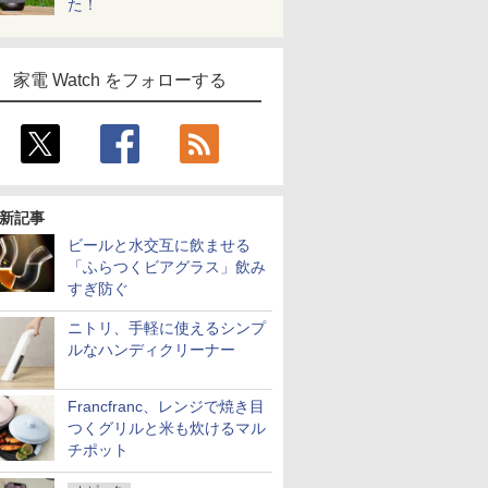
た！
家電 Watch をフォローする
新記事
ビールと水交互に飲ませる
「ふらつくビアグラス」飲み
すぎ防ぐ
ニトリ、手軽に使えるシンプ
ルなハンディクリーナー
Francfranc、レンジで焼き目
つくグリルと米も炊けるマル
チポット