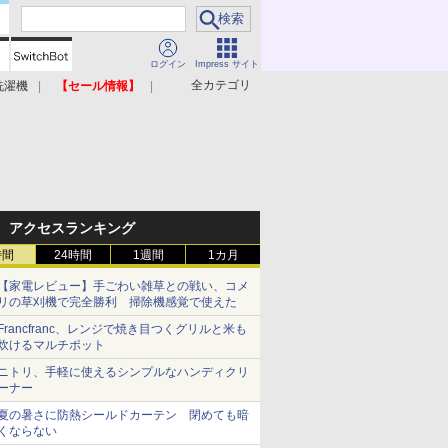
ログイン
Impress サイト
全カテゴリ
洗濯機
【セール情報】
照明器具
美容家電
アクセスランキング
時間
24時間
1週間
1カ月
【家電レビュー】手ごわい雑草との戦い、コメ
リの草刈機で完全勝利 掃除機感覚で使えた
Francfranc、レンジで焼き目つくグリルと米も
炊けるマルチポット
ニトリ、手軽に使えるシンプルなハンディクリ
ーナー
夏の暑さに防熱シールドカーテン 閉めても暗
くならない