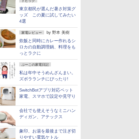
トピック
東京都民が選んだ暑さ対策グ
ッズ この夏に試してみたい
4選
by
野本 美樹
家電レビュー
炊飯と同時にカレー作れるシ
ロカの自動調理鍋、料理をも
っとラクに
ぷーこの家電日記
私は年中そうめんざんまい。
ズボラランチにぴったり!
SwitchBotアプリ対応ペット
家電、スマホで設定や見守り
会社でも使えそうなミニハン
ディガン、アテックス
象印、お湯を最後まで注ぎ切
りやすい電気ケトル