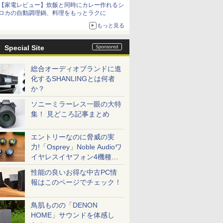
【家電レビュー】炊飯と同時にカレー作れるシ
ロカの自動調理鍋、料理をもっとラクに
もっと見る
Special Site
総合オーディオブランドに進
化するSHANLINGとは何者
か？
ソニーミラーレス一眼の大特
集！ 見どころ記事まとめ
エントリーなのに脅威の実
力!「Osprey」Noble Audioワ
イヤレスイヤフォン4機種を
一気に聴く
性能の良いお得な中古PC情
報はこのページでチェック！
鳥肌ものの「DENON
HOME」サウンドを体感し