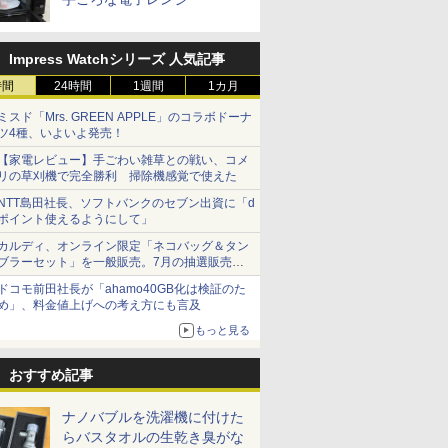
Impress Watchシリーズ 人気記事
時間
24時間
1週間
1カ月
ミスド「Mrs. GREEN APPLE」のコラボドーナ
ツ4種、いよいよ発売！
【家電レビュー】手ごわい雑草との戦い、コメ
リの草刈機で完全勝利 掃除機感覚で使えた
NTT島田社長、ソフトバンクのセブン出資に「d
ポイント使えるようにして」
カルディ、オンライン限定「ネコバッグ＆タン
ブラーセット」を一般販売。7月の抽選販売の
当選無効分
ドコモ前田社長が「ahamo40GB化は検証のた
め」、料金値上げへの考え方にも言及
もっと見る
おすすめ記事
ナノバブルを洗濯機に付けた
らバスタオルの生乾き臭がな