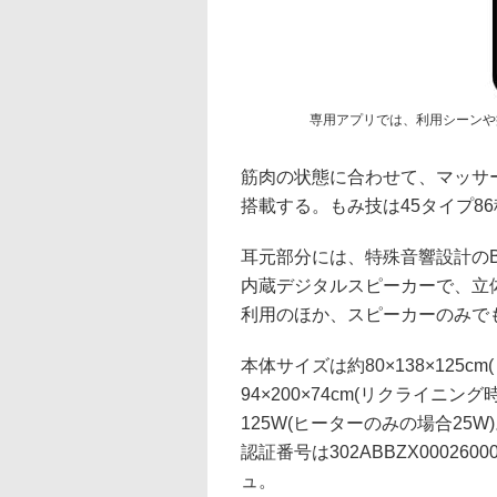
専用アプリでは、利用シーンや
筋肉の状態に合わせて、マッサー
搭載する。もみ技は45タイプ8
耳元部分には、特殊音響設計のBl
内蔵デジタルスピーカーで、立
利用のほか、スピーカーのみで
本体サイズは約80×138×125
94×200×74cm(リクライニ
125W(ヒーターのみの場合25
認証番号は302ABBZX0002
ュ。