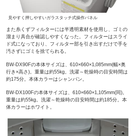
見やすく押しやすいガラスタッチ式操作パネル
また糸くずフィルターには半透明素材を使用し、ゴミの
溜まり具合が確認しやすくなった。フィルターはスライ
ド式になっており、フィルター部を引き出すだけで手を
汚さずにゴミを捨てられる。
BW-DX90Fの本体サイズは、610×660×1,085mm(幅×奥
行き×高さ)。重量は約55kg。洗濯～乾燥時の目安時間は
約175分。本体カラーはシャンパン。
BW-DX100Fの本体サイズは、610×660×1,105mm(同)。
重量は約55kg。洗濯～乾燥時の目安時間は約185分。本
体カラーはホワイト。