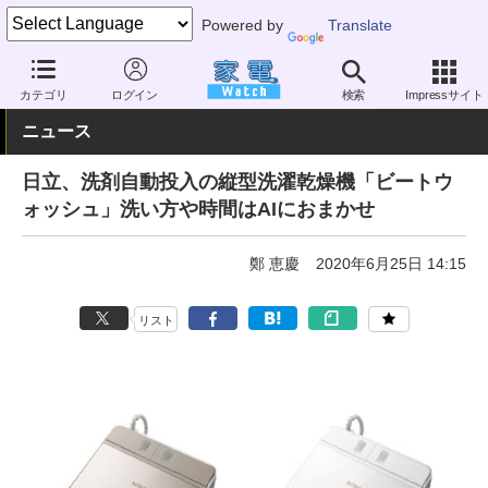
Powered by
Translate
家電 Watch
生活家電
洗濯機
縦型洗濯乾燥機
カテゴリ
ログイン
検索
Impressサイト
ニュース
日立、洗剤自動投入の縦型洗濯乾燥機「ビートウ
ォッシュ」洗い方や時間はAIにおまかせ
鄭 恵慶
2020年6月25日 14:15
リスト