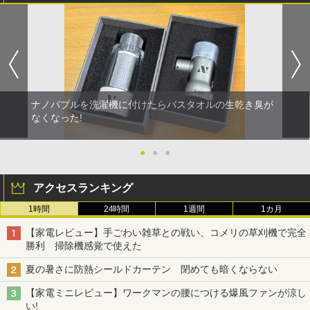
ナノバブルを洗濯機に付けたらバスタオルの生乾き臭が
なくなった!
●
●
●
アクセスランキング
1時間
24時間
1週間
1カ月
【家電レビュー】手ごわい雑草との戦い、コメリの草刈機で完全
勝利 掃除機感覚で使えた
夏の暑さに防熱シールドカーテン 閉めても暗くならない
【家電ミニレビュー】ワークマンの腰につける爆風ファンが涼し
い!