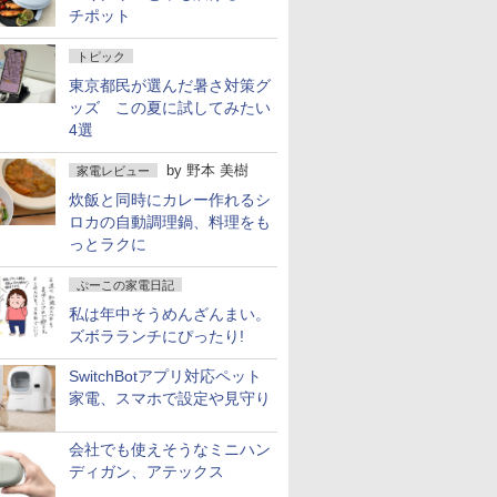
チポット
トピック
東京都民が選んだ暑さ対策グ
ッズ この夏に試してみたい
4選
by
野本 美樹
家電レビュー
炊飯と同時にカレー作れるシ
ロカの自動調理鍋、料理をも
っとラクに
ぷーこの家電日記
私は年中そうめんざんまい。
ズボラランチにぴったり!
SwitchBotアプリ対応ペット
家電、スマホで設定や見守り
会社でも使えそうなミニハン
ディガン、アテックス