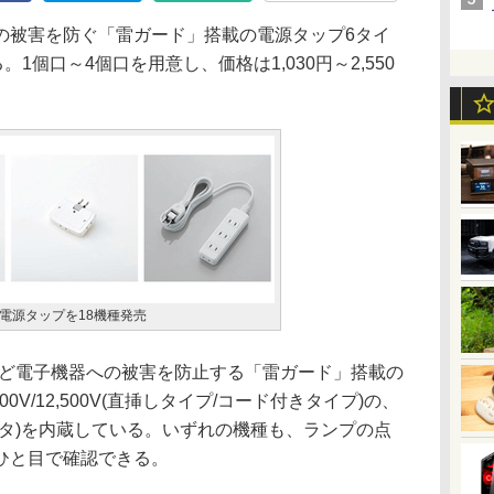
被害を防ぐ「雷ガード」搭載の電源タップ6タイ
1個口～4個口を用意し、価格は1,030円～2,550
電源タップを18機種発売
ど電子機器への被害を防止する「雷ガード」搭載の
0V/12,500V(直挿しタイプ/コード付きタイプ)の、
スタ)を内蔵している。いずれの機種も、ランプの点
ひと目で確認できる。