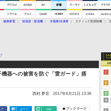
健康家電
加湿器・除湿機
冷蔵庫/冷凍庫
スティック型掃除機
扇風機
オーブン・電子レンジ
スマートハウス
掃除機
家事家電
ke大賞2019】
CES 2020
プ
1
子機器への被害を防ぐ「雷ガード」搭
西村 夢音
2017年6月21日 13:36
ブックマーク
ェア
はてブ
note