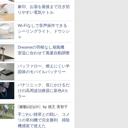
象印、お湯を最後まで注ぎ切
りやすい電気ケトル
Wi-Fiなしで音声操作できる
シーリングライト、ドウシシ
ャ
Dreameの羽根なし扇風機
室温に合わせて風量自動調整
バッファロー、燃えにくい半
固体のモバイルバッテリー
パナソニック、首にかけるだ
けの高周波治療器に新色4カ
ラー
by
徳王 美智子
家電レビュー
手ごわい雑草との戦い、コメ
リの草刈機で完全勝利 掃除
機感覚で使えた