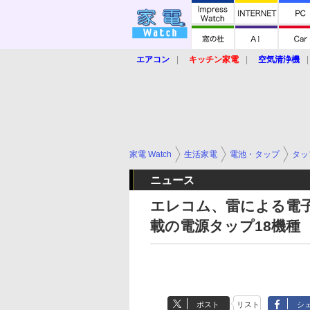
エアコン
キッチン家電
空気清浄機
炊飯器
ロボット掃除機
暖房器具
業界動向
【家電大賞2019】
【e-bi
家電 Watch
生活家電
電池・タップ
タッ
ニュース
エレコム、雷による電
載の電源タップ18機種
ポスト
リスト
シ