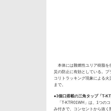
本体には難燃性ユリア樹脂を使
災の防止に有効としている。プ
コリトラッキング現象による火災の
まで。
3個口搭載の三角タップ「T-KT
「T-KTR01WH」は、1つ
み付きで、コンセントから抜く際