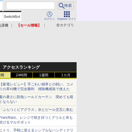
ログイン
Impress サイト
全カテゴリ
洗濯機
【セール情報】
照明器具
美容家電
アクセスランキング
時間
24時間
1週間
1カ月
【家電レビュー】手ごわい雑草との戦い、コメ
リの草刈機で完全勝利 掃除機感覚で使えた
夏の暑さに防熱シールドカーテン 閉めても暗
くならない
「ふらつくビアグラス」水とビール交互に飲む
Francfranc、レンジで焼き目つくグリルと米も
炊けるマルチポット
ニトリ、手軽に使えるシンプルなハンディクリ