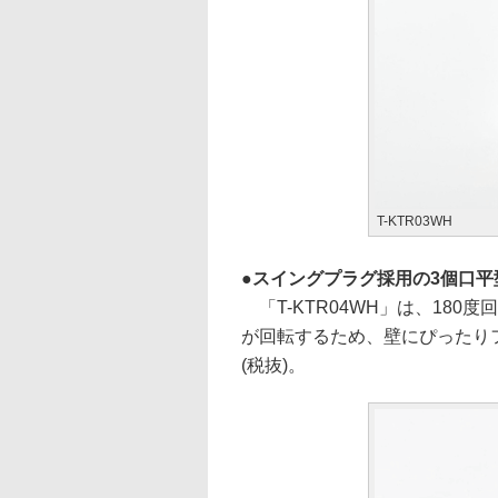
T-KTR03WH
スイングプラグ採用の3個口平型
「T-KTR04WH」は、18
が回転するため、壁にぴったりフ
(税抜)。