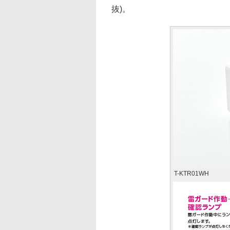
抜)。
T-KTR01WH