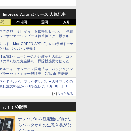
Impress Watchシリーズ 人気記事
時間
24時間
1週間
1カ月
ユニクロ、今日から「お盆特別セール」。涼感
シアサッカーワンピース待望値下げ、撥水ギア
ショーツは1990円に
ミスド「Mrs. GREEN APPLE」のコラボドーナ
ツ4種、いよいよ発売！
【家電レビュー】手ごわい雑草との戦い、コメ
リの草刈機で完全勝利 掃除機感覚で使えた
カルディ、オンライン限定「ネコバッグ＆タン
ブラーセット」を一般販売。7月の抽選販売の
当選無効分
マクドナルド、マックデリバリーの朝マックの
最低注文料金が500円値上げ。8月18日より
1,500円から受付
もっと見る
おすすめ記事
ナノバブルを洗濯機に付けた
らバスタオルの生乾き臭がな
くなった!