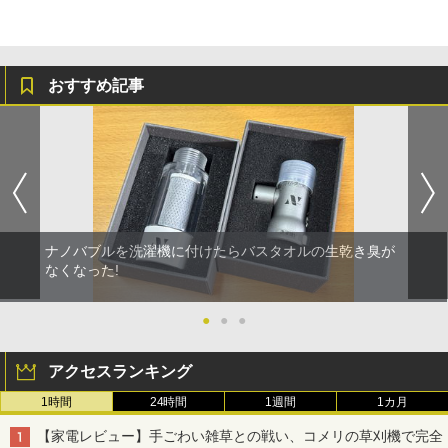
おすすめ記事
ナノバブルを洗濯機に付けたらバスタオルの生乾き臭が
なくなった!
●
●
●
アクセスランキング
1時間
24時間
1週間
1カ月
【家電レビュー】手ごわい雑草との戦い、コメリの草刈機で完全