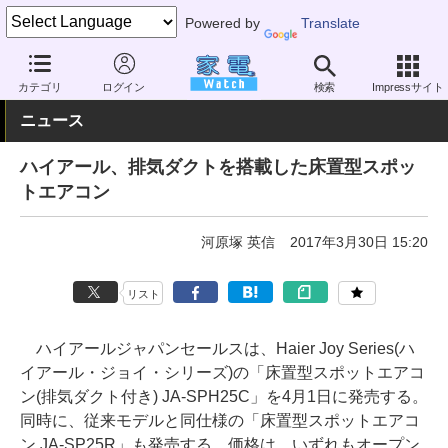
Powered by
Translate
家電 Watch
空調家電
エアコン
カテゴリ
ログイン
検索
Impressサイト
ニュース
ハイアール、排気ダクトを搭載した床置型スポッ
トエアコン
河原塚 英信
2017年3月30日 15:20
リスト
ハイアールジャパンセールスは、Haier Joy Series(ハ
イアール・ジョイ・シリーズ)の「床置型スポットエアコ
ン(排気ダクト付き) JA-SPH25C」を4月1日に発売する。
同時に、従来モデルと同仕様の「床置型スポットエアコ
ン JA-SP25R」も発売する。価格は、いずれもオープン