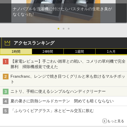
ナノバブルを洗濯機に付けたらバスタオルの生乾き臭が
なくなった!
●
●
●
アクセスランキング
1時間
24時間
1週間
1カ月
【家電レビュー】手ごわい雑草との戦い、コメリの草刈機で完全
勝利 掃除機感覚で使えた
Francfranc、レンジで焼き目つくグリルと米も炊けるマルチポッ
ト
ニトリ、手軽に使えるシンプルなハンディクリーナー
夏の暑さに防熱シールドカーテン 閉めても暗くならない
「ふらつくビアグラス」水とビール交互に飲む
もっと見る