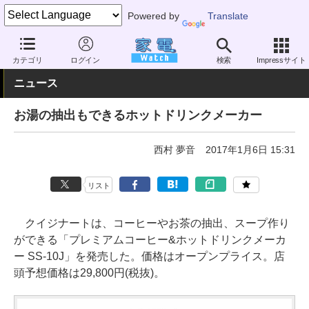
Powered by
Translate
家電 Watch
生活家電
キッチン家電
コーヒーメーカー
カテゴリ
ログイン
検索
Impressサイト
ニュース
お湯の抽出もできるホットドリンクメーカー
西村 夢音
2017年1月6日 15:31
リスト
クイジナートは、コーヒーやお茶の抽出、スープ作り
ができる「プレミアムコーヒー&ホットドリンクメーカ
ー SS-10J」を発売した。価格はオープンプライス。店
頭予想価格は29,800円(税抜)。