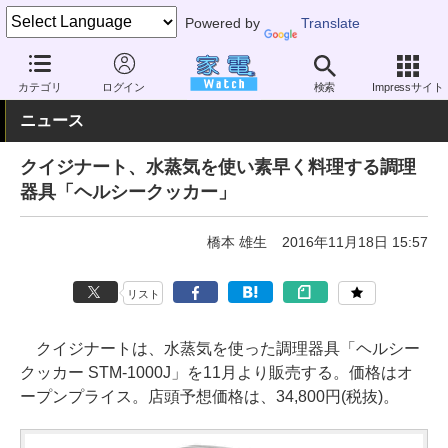
Powered by
Translate
家電 Watch
生活家電
キッチン家電
スチームクッカー
カテゴリ
ログイン
検索
Impressサイト
ニュース
クイジナート、水蒸気を使い素早く料理する調理
器具「ヘルシークッカー」
橋本 雄生
2016年11月18日 15:57
リスト
クイジナートは、水蒸気を使った調理器具「ヘルシー
クッカー STM-1000J」を11月より販売する。価格はオ
ープンプライス。店頭予想価格は、34,800円(税抜)。