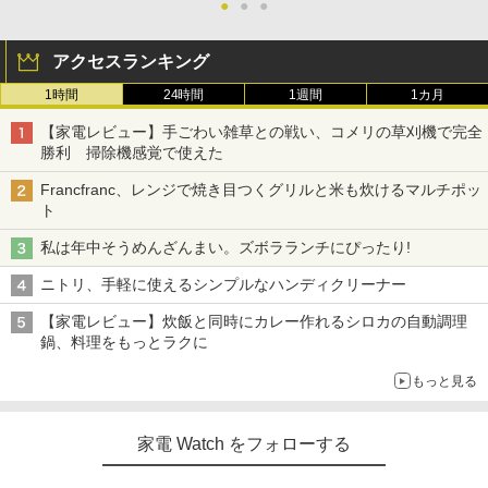
●
●
●
アクセスランキング
1時間
24時間
1週間
1カ月
【家電レビュー】手ごわい雑草との戦い、コメリの草刈機で完全
勝利 掃除機感覚で使えた
Francfranc、レンジで焼き目つくグリルと米も炊けるマルチポッ
ト
私は年中そうめんざんまい。ズボラランチにぴったり!
ニトリ、手軽に使えるシンプルなハンディクリーナー
【家電レビュー】炊飯と同時にカレー作れるシロカの自動調理
鍋、料理をもっとラクに
もっと見る
家電 Watch をフォローする