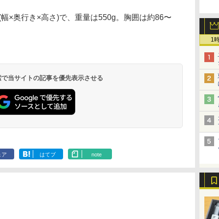
m(幅×奥行き×高さ)で、重量は550g。胸囲は約86〜
。
1
 検索で当サイトの記事を優先表示させる
ェア
はてブ
note