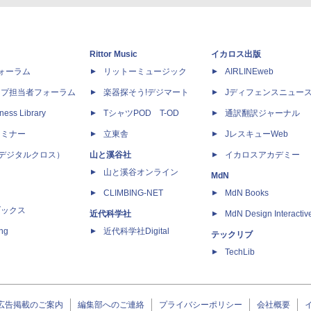
Rittor Music
イカロス出版
dフォーラム
リットーミュージック
AIRLINEweb
ップ担当者フォーラム
楽器探そう!デジマート
Jディフェンスニュー
ness Library
TシャツPOD T-OD
通訳翻訳ジャーナル
セミナー
立東舎
JレスキューWeb
 X（デジタルクロス）
山と溪谷社
イカロスアカデミー
山と溪谷オンライン
MdN
CLIMBING-NET
MdN Books
ブックス
近代科学社
MdN Design Interactiv
ing
近代科学社Digital
テックリブ
TechLib
広告掲載のご案内
編集部へのご連絡
プライバシーポリシー
会社概要