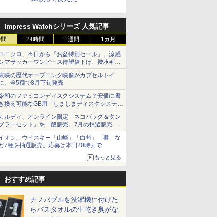
Impress Watchシリーズ 人気記事
時間
24時間
1週間
1カ月
ユニクロ、今日から「お盆特別セール」。涼感
シアサッカーワンピース待望値下げ、撥水ギア
ショーツは1990円に
東映の歴代オープニング映像がカプセルトイ
に。全5種で8月下旬発売
令和のファミコンディスクシステム？安価に書
き換え可能なGB用「しましまディスクシステ
ム」
カルディ、オンライン限定「ネコバッグ＆タン
ブラーセット」を一般販売。7月の抽選販売の
当選無効分
イオン、ウイスキー「山崎」「白州」「響」な
ど7種を抽選販売。応募は本日20時まで
もっと見る
おすすめ記事
ナノバブルを洗濯機に付けた
らバスタオルの生乾き臭がな