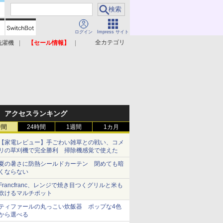
ログイン
Impress サイト
全カテゴリ
洗濯機
【セール情報】
照明器具
美容家電
アクセスランキング
時間
24時間
1週間
1カ月
【家電レビュー】手ごわい雑草との戦い、コメ
リの草刈機で完全勝利 掃除機感覚で使えた
夏の暑さに防熱シールドカーテン 閉めても暗
くならない
Francfranc、レンジで焼き目つくグリルと米も
炊けるマルチポット
ティファールの丸っこい炊飯器 ポップな4色
から選べる