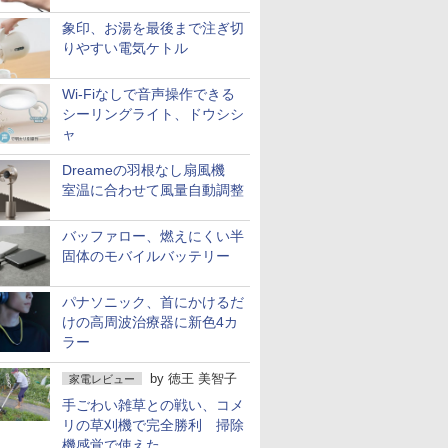
象印、お湯を最後まで注ぎ切
りやすい電気ケトル
Wi-Fiなしで音声操作できる
シーリングライト、ドウシシ
ャ
Dreameの羽根なし扇風機
室温に合わせて風量自動調整
バッファロー、燃えにくい半
固体のモバイルバッテリー
パナソニック、首にかけるだ
けの高周波治療器に新色4カ
ラー
by
徳王 美智子
家電レビュー
手ごわい雑草との戦い、コメ
リの草刈機で完全勝利 掃除
機感覚で使えた