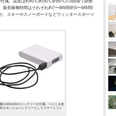
付属。温度は約40℃/約50℃/約60℃の3段階で調整
最長稼働時間はそれぞれ約7〜8時間/約5〜6時間/
ほか、スキーやスノーボードなどウィンタースポーツ
6,000mAhのバッテリーが付属。ベストを使
常のモバイルバッテリーとしてスマートフォ