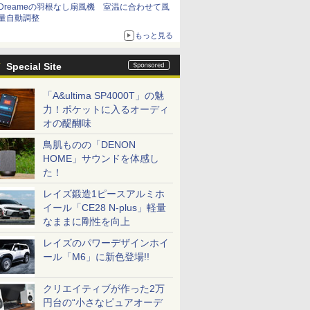
Dreameの羽根なし扇風機 室温に合わせて風
量自動調整
もっと見る
Special Site
「A&ultima SP4000T」の魅
力！ポケットに入るオーディ
オの醍醐味
鳥肌ものの「DENON
HOME」サウンドを体感し
た！
レイズ鍛造1ピースアルミホ
イール「CE28 N-plus」軽量
なままに剛性を向上
レイズのパワーデザインホイ
ール「M6」に新色登場!!
クリエイティブが作った2万
円台の“小さなピュアオーデ