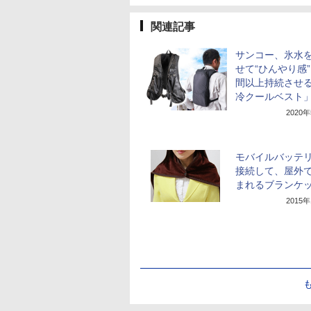
関連記事
サンコー、氷水
せて“ひんやり感”
間以上持続させ
冷クールベスト
2020
モバイルバッテ
接続して、屋外
まれるブランケ
2015