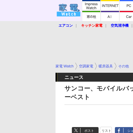
エアコン
キッチン家電
空気清浄機
炊飯器
ロボット掃除機
暖房器具
業界動向
【家電大賞2019】
【e-bi
家電 Watch
空調家電
暖房器具
その他
ニュース
サンコー、モバイルバ
ーベスト
ポスト
リスト
シ