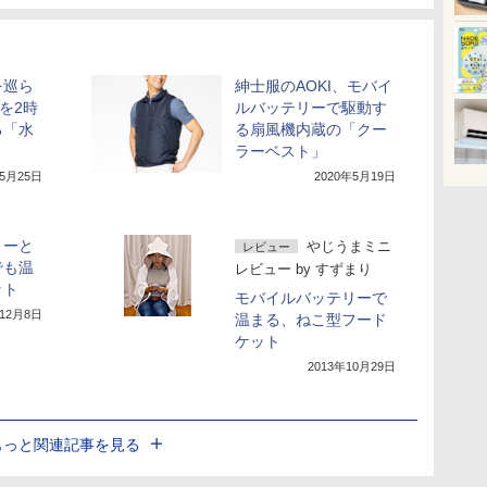
を巡ら
紳士服のAOKI、モバイ
を2時
ルバッテリーで駆動す
る「水
る扇風機内蔵の「クー
」
ラーベスト」
年5月25日
2020年5月19日
リーと
やじうまミニ
レビュー
でも温
レビュー
by
すずまり
ット
モバイルバッテリーで
年12月8日
温まる、ねこ型フード
ケット
2013年10月29日
もっと関連記事を見る