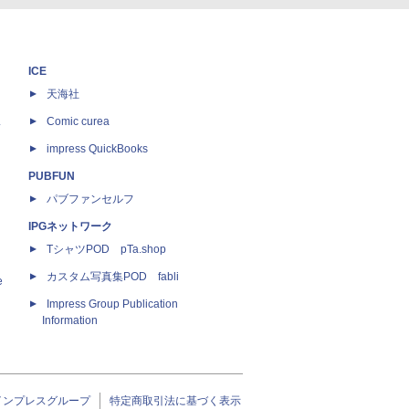
ICE
天海社
ス
Comic curea
impress QuickBooks
PUBFUN
パブファンセルフ
IPGネットワーク
TシャツPOD pTa.shop
カスタム写真集POD fabli
e
Impress Group Publication
Information
インプレスグループ
特定商取引法に基づく表示