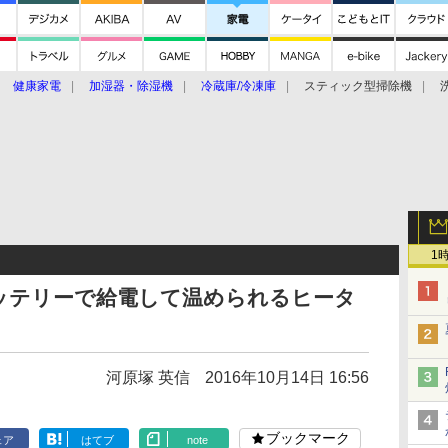
健康家電
加湿器・除湿機
冷蔵庫/冷凍庫
スティック型掃除機
扇風機
オーブン・電子レンジ
スマートハウス
掃除機
家事家電
ke大賞2019】
CES 2020
1
ッテリーで給電して温められるヒータ
河原塚 英信
2016年10月14日 16:56
ブックマーク
ェア
はてブ
note