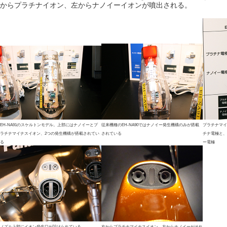
からプラチナイオン、左からナノイーイオンが噴出される。
EH-NA91のスケルトンモデル。上部にはナノイーとプ
従来機種のEH-NA90ではナノイー発生機構のみが搭載
プラチナマイ
ラチナマイナスイオン、2つの発生機構が搭載されてい
されている
チナ電極と、
る
ー電極
ノズル上部にイオン発生口が設けられている
右からプラチナマイナスイオン、左からナノイーがそれ