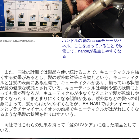
ハンドルの裏のnanoeチャージパ
従来製品と新製品の機構の違い
ネル。ここを握っていることで放
電して、nanoeが発生しやすくな
る
また、同社の計測では製品を使い続けることで、キューティクルを強
くする効果があるとし、髪の紫外線対策に有効だという。キューティク
ルとは髪の表面にある組織で、キューティクルがあり、揃っている状態
が髪の健康な状態とされている。キューティクルは年齢や髪の状態によ
っても量が異なるが、キューティクルが少なくなることで髪が乾燥しや
すくなったり、まとまりにくくなる傾向がある。紫外線などの髪への刺
激によって、髪からはがれやすくなるが、EH-NA91ではナノイーイオ
ンとプラチナマイナスイオンの効果でキューティクルがはがれにくくな
るような毛髪の状態を作り出すという。
同社ではこれらの効果を持って「髪のUVケア」に適した製品として
いる。