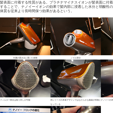
髪表面に付着する性質がある。プラチナマイナスイオンが髪表面に付着
することで、ナノイーイオンの効果で髪内部に浸透した水分と弱酸性の
体質を従来より長時間保つ効果があるという。
付属の置き台に置いた状態
ノズル部分
フィルター部分は取り外しが可能
同シリーズの本体デザインではなだらかな曲線が特徴と
ナノイーのO
なっている