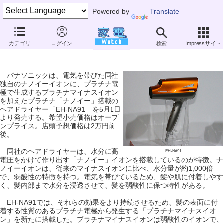
Powered by
Translate
パナソニック、新開発のプラチナ「ナノイー」搭載のヘアドライヤー
カテゴリ
ログイン
検索
Impressサイト
～キューティクルを強くし、UVケアにも効果的
パナソニックは、電気を帯びた同社
独自のナノイーイオンに、プラチナ電
極で生成するプラチナマイナスイオン
を加えたプラチナ「ナノイー」搭載の
ヘアドライヤー「EH-NA91」を5月1日
より発売する。希望小売価格はオープ
ンプライス。店頭予想価格は2万円前
後。
同社のヘアドライヤーは、水分に高
EH-NA91
電圧をかけて作り出す「ナノイー」イオンを搭載しているのが特徴。ナ
ノイーイオンは、従来のマイナスイオンに比べ、水分量が約1,000倍
で、弱酸性の特徴を持つ。電気を帯びているため、髪や肌に付着しやす
く、髪内部まで水分を浸透させて、髪を弱酸性に保つ特性がある。
EH-NA91では、それらの効果をより持続させるため、髪の表面に付
着する性質のあるプラチナ電極から発生する「プラチナマイナスイオ
ン」を新たに搭載した。プラチナマイナスイオンは弱酸性のイオンで、