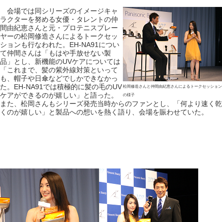
会場では同シリーズのイメージキャ
ラクターを努める女優・タレントの仲
間由紀恵さんと元・プロテニスプレー
ヤーの松岡修造さんによるトークセッ
ションも行なわれた。EH-NA91につい
て仲間さんは「もはや手放せない製
品」とし、新機能のUVケアについては
「これまで、髪の紫外線対策といって
も、帽子や日傘などでしかできなかっ
た。EH-NA91では積極的に髪の毛のUV
松岡修造さんと仲間由紀恵さんによるトークセッション
ケアができるのが嬉しい」と語った。
の様子
また、松岡さんもシリーズ発売当時からのファンとし、「何より速く乾
くのが嬉しい」と製品への想いを熱く語り、会場を賑わせていた。