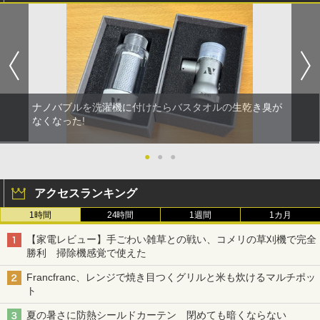
ナノバブルを洗濯機に付けたらバスタオルの生乾き臭が
なくなった!
●
●
●
アクセスランキング
1時間
24時間
1週間
1カ月
【家電レビュー】手ごわい雑草との戦い、コメリの草刈機で完全
勝利 掃除機感覚で使えた
Francfranc、レンジで焼き目つくグリルと米も炊けるマルチポッ
ト
夏の暑さに防熱シールドカーテン 閉めても暗くならない