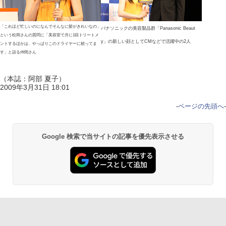
「これほど忙しいのになんでそんなに髪がきれいなの」
パナソニックの美容製品群「Panasonic Beaut
という松岡さんの質問に「美容室で月に1回トリートメ
y」の新しい顔としてCMなどで活躍中の2人
ントするほかは、やっぱりこのドライヤーに頼ってま
す」と語る仲間さん
（本誌：阿部 夏子）
2009年3月31日 18:01
-
ページの先頭へ
-
Google 検索で当サイトの記事を優先表示させる