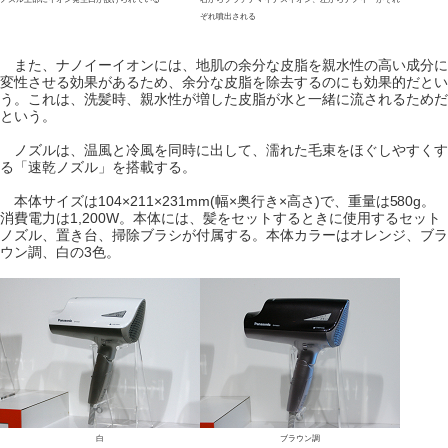
ぞれ噴出される
また、ナノイーイオンには、地肌の余分な皮脂を親水性の高い成分に
変性させる効果があるため、余分な皮脂を除去するのにも効果的だとい
う。これは、洗髪時、親水性が増した皮脂が水と一緒に流されるためだ
という。
ノズルは、温風と冷風を同時に出して、濡れた毛束をほぐしやすくす
る「速乾ノズル」を搭載する。
本体サイズは104×211×231mm(幅×奥行き×高さ)で、重量は580g。
消費電力は1,200W。本体には、髪をセットするときに使用するセット
ノズル、置き台、掃除ブラシが付属する。本体カラーはオレンジ、ブラ
ウン調、白の3色。
白
ブラウン調