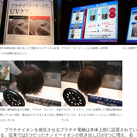
EH-NA91を使い続けることで髪のキューティクルを強
プラチナ「ナノイー」による器雨への作用
モニタ使用で
くする効果があるという
毛髪に紫外線をあてた実験。プラチナ「ナノイー」を使
プラチナ「ナノイー」イオンを使用した毛髪は紫外線を
用していない場合、髪はぱさついてまとまりがない状態
あてていても、まとまりがありしっとりした状態になっ
になっている
ている
プラチナイオンを発生させるプラチナ電極は本体上部に設置されてい
る。従来では1つだったナノイーイオンの吹き出し口が2つに増え、右