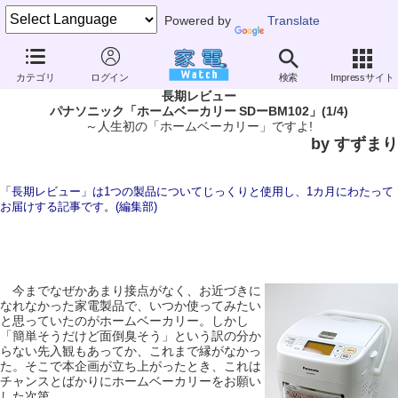
Powered by
Translate
家電 Watch
生活家電
キッチン家電
ホームベーカリー
カテゴリ
ログイン
検索
Impressサイト
長期レビュー
パナソニック「ホームベーカリー SDーBM102」(1/4)
～人生初の「ホームベーカリー」ですよ!
by すずまり
「長期レビュー」は1つの製品についてじっくりと使用し、1カ月にわたって
お届けする記事です。(編集部)
今までなぜかあまり接点がなく、お近づきに
なれなかった家電製品で、いつか使ってみたい
と思っていたのがホームベーカリー。しかし
「簡単そうだけど面倒臭そう」という訳の分か
らない先入観もあってか、これまで縁がなかっ
た。そこで本企画が立ち上がったとき、これは
チャンスとばかりにホームベーカリーをお願い
した次第。