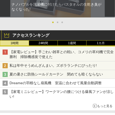
ナノバブルを洗濯機に付けたらバスタオルの生乾き臭が
なくなった!
●
●
●
アクセスランキング
1時間
24時間
1週間
1カ月
【家電レビュー】手ごわい雑草との戦い、コメリの草刈機で完全
勝利 掃除機感覚で使えた
私は年中そうめんざんまい。ズボラランチにぴったり!
夏の暑さに防熱シールドカーテン 閉めても暗くならない
Dreameの羽根なし扇風機 室温に合わせて風量自動調整
【家電ミニレビュー】ワークマンの腰につける爆風ファンが涼し
い!
もっと見る