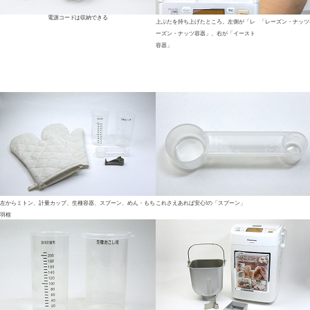
電源コードは収納できる
上ぶたを持ち上げたところ。左側が「レ
「レーズン・ナッツ
ーズン・ナッツ容器」、右が「イースト
容器」
左からミトン、計量カップ、生種容器、スプーン、めん・もち
これさえあれば安心!の「スプーン」
羽根