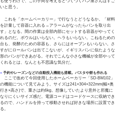
も使うわけで、この手間を考えるとつくづくパン屋さんはすご
いと思う。
これを「ホームベーカリー」で行なうとどうなるか。「材料
を計量して容器に入れる→アラームがなったらパンを取り出
す」となる。間の作業は全部内部にセットする容器がやってく
れるのだ。ボウルはいらない。ヘラもいらない。こねるための
台も、発酵のための容器も、さらにはオーブンもいらない。さ
すがにロールパンは出てこないが、イギリスパンに似たような
形のパンができあがる。それでこんな小さな機械が全部やって
くれるとは、なんとも不思議な気分だ。
●
予約やレーズンなどの自動投入機能も搭載。パスタや餅も作れる
ここで改めて今回使用したホームベーカリー「SD-BM102」
の機能について見てみよう。サイズは241×304×322mm(幅×奥
行き×高さ)で、重さは約6kg。想像していたより意外と邪魔に
なりにくいサイズ感だ。電源コードはコードケースに収納でき
るので、ハンドルを持って移動させれば好きな場所に設置でき
る。