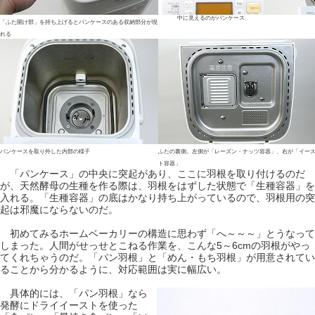
中に見えるのがパンケース
「ふた開け部」を持ち上げるとパンケースのある収納部分が現
れる
パンケースを取り外した内部の様子
ふたの裏側。左側が「レーズン・ナッツ容器」、右が「イー
ト容器」
「パンケース」の中央に突起があり、ここに羽根を取り付けるのだ
が、天然酵母の生種を作る際は、羽根をはずした状態で「生種容器」を
入れる。「生種容器」の底はかなり持ち上がっているので、羽根用の突
起は邪魔にならないのだ。
初めてみるホームベーカリーの構造に思わず「へ～～～」とうなって
しまった。人間がせっせとこねる作業を、こんな5～6cmの羽根がやっ
てくれちゃうのだ。「パン羽根」と「めん・もち羽根」が用意されてい
ることから分かるように、対応範囲は実に幅広い。
具体的には、「パン羽根」なら
発酵にドライイーストを使った