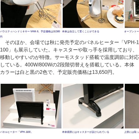
バラエティハンドミキサー VHM-9。予定価格は10,500
本体は自立して置くことができる
オーブントース
円
そのほか、会場では秋に発売予定のパネルヒーター「VPH-1
100」も展示していた。キャスターや取っ手を採用しており、
移動しやすいのが特徴。サーモスタッド搭載で温度調節に対応
している。400W/800Wの2段階切替えを搭載している。本体
カラーは白と黒の2色で、予定販売価格は13,650円。
パネルヒーター「VPH-1100」
本体底部にはキャスターが設けられている
上部には取っ