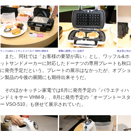
ワッフル&ホットサンドメーカー VWH-4000-K
実際に調理している様子
焼き型と外の
また、同社では「お客様の要望が高い」とし、ワッフル&ホ
ットサンドメーカーに対応したドーナツの専用プレートも秋口
に発売予定だという。プレートの展示はなかったが、オプショ
ン製品の今後の展開にも期待出来そうだ。
そのほかキッチン家電では6月に発売予定の「バラエティハ
ンドミキサー VHM-9」、8月に発売予定の「オーブントースタ
ー VSO-510」も併せて展示されていた。