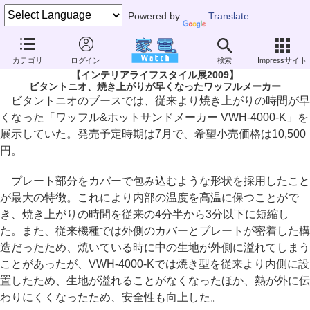
Powered by
Translate
家電 Watch
イベント
インテリアライフスタイル
2009
カテゴリ
ログイン
検索
Impressサイト
【インテリアライフスタイル展2009】
ビタントニオ、焼き上がりが早くなったワッフルメーカー
ビタントニオのブースでは、従来より焼き上がりの時間が早
くなった「ワッフル&ホットサンドメーカー VWH-4000-K」を
展示していた。発売予定時期は7月で、希望小売価格は10,500
円。
プレート部分をカバーで包み込むような形状を採用したこと
が最大の特徴。これにより内部の温度を高温に保つことがで
き、焼き上がりの時間を従来の4分半から3分以下に短縮し
た。また、従来機種では外側のカバーとプレートが密着した構
造だったため、焼いている時に中の生地が外側に溢れてしまう
ことがあったが、VWH-4000-Kでは焼き型を従来より内側に設
置したため、生地が溢れることがなくなったほか、熱が外に伝
わりにくくなったため、安全性も向上した。