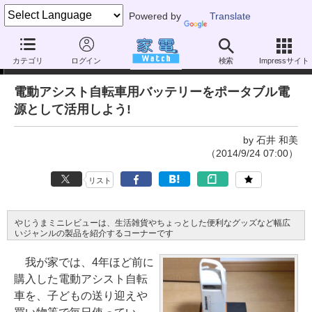
Powered by
Translate
やじうまミニレビュー
カテゴリ
ログイン
検索
Impressサイト
電動アシスト自転車用バッテリーをポータブル電
源として活用しよう!
by 石井 和美
（2014/9/24 07:00）
リスト
やじうまミニレビューは、生活雑貨やちょっとした便利なグッズなど幅広
いジャンルの製品を紹介するコーナーです
我が家では、4年ほど前に
購入した電動アシスト自転
車を、子どもの送り迎えや