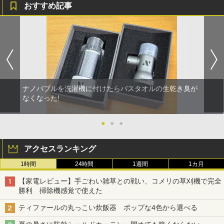
おすすめ記事
ナノバブルを洗濯機に付けたらバスタオルの生乾き臭が
なくなった!
●
●
●
アクセスランキング
1時間
24時間
1週間
1カ月
【家電レビュー】手ごわい雑草との戦い、コメリの草刈機で完全
勝利 掃除機感覚で使えた
ティファールの丸っこい炊飯器 ポップな4色から選べる