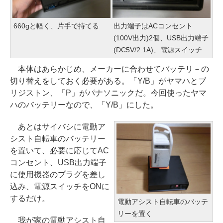
660gと軽く、片手で持てる
出力端子はACコンセント
(100V出力)2個、USB出力端子
(DC5V/2.1A)、電源スイッチ
本体はあらかじめ、メーカーに合わせてバッテリ－の
切り替えをしておく必要がある。「Y/B」がヤマハとブ
リジストン、「P」がパナソニックだ。今回使ったヤマ
ハのバッテリーなので、「Y/B」にした。
あとはサイバシに電動ア
シスト自転車のバッテリー
を置いて、必要に応じてAC
コンセント、USB出力端子
に使用機器のプラグを差し
込み、電源スイッチをONに
するだけ。
電動アシスト自転車のバッテ
リーを置く
我が家の電動アシスト自