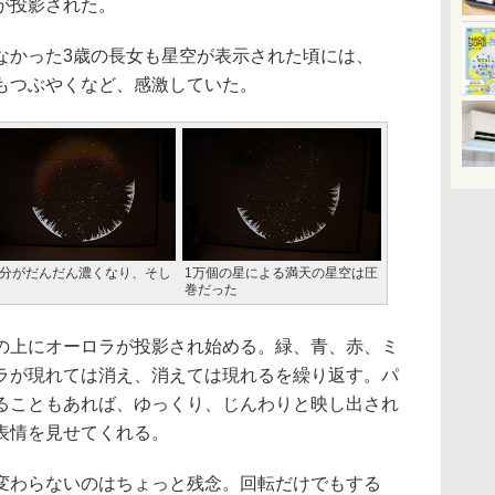
が投影された。
かった3歳の長女も星空が表示された頃には、
もつぶやくなど、感激していた。
分がだんだん濃くなり、そし
1万個の星による満天の星空は圧
巻だった
上にオーロラが投影され始める。緑、青、赤、ミ
ラが現れては消え、消えては現れるを繰り返す。パ
ることもあれば、ゆっくり、じんわりと映し出され
表情を見せてくれる。
わらないのはちょっと残念。回転だけでもする