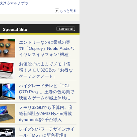
炊けるマルチポット
もっと見る
Special Site
エントリーなのに脅威の実
力!「Osprey」Noble Audioワ
イヤレスイヤフォン4機種を
一気に聴く
お値段そのままでメモリ倍
増！メモリ32GBの「お得な
ゲーミングノート」
ハイグレードテレビ「TCL
Q7D Pro」。圧巻の色彩美で
映画＆ゲームが極上体験に
メモリ32GBでも予算内。産
経新聞社がAMD Ryzen搭載
dynabookを2千台導入
レイズのパワーデザインホイ
ール「M6」に新色登場!!