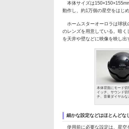
本体サイズは150×150×155
動作し、約1万個の星空をはじ
ホームスターオーロラは球状の
のレンズを用意している。暗く
を天井や壁などに映像を映し出
本体背面にモード切
イッチ、サウンド切
チ、音量ダイヤルな
細かな設定などはほとんどな
使用前に必要な設定は、星空を