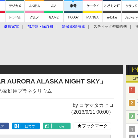
健康家電
加湿器・除湿機
冷蔵庫/冷凍庫
スティック型掃除機
扇風機
オーブン・電子レンジ
スマートハウス
掃除機
家事家電
ke大賞2019】
CES 2020
1
AURORA ALASKA NIGHT SKY」
の家庭用プラネタリウム
by コヤマタカヒロ
（2013/9/11 00:00）
ブックマーク
ェア
はてブ
note