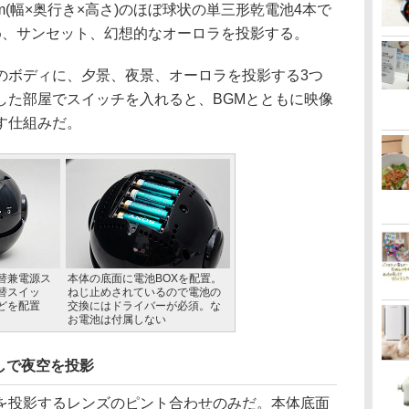
mm(幅×奥行き×高さ)のほぼ球状の単三形乾電池4本で
め、サンセット、幻想的なオーロラを投影する。
ボディに、夕景、夜景、オーロラを投影する3つ
した部屋でスイッチを入れると、BGMとともに映像
す仕組みだ。
替兼電源ス
本体の底面に電池BOXを配置。
替スイッ
ねじ止めされているので電池の
どを配置
交換にはドライバーが必須。な
お電池は付属しない
しで夜空を投影
投影するレンズのピント合わせのみだ。本体底面