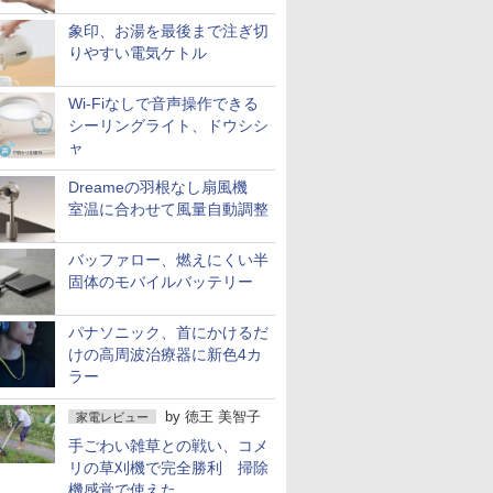
象印、お湯を最後まで注ぎ切
りやすい電気ケトル
Wi-Fiなしで音声操作できる
シーリングライト、ドウシシ
ャ
Dreameの羽根なし扇風機
室温に合わせて風量自動調整
バッファロー、燃えにくい半
固体のモバイルバッテリー
パナソニック、首にかけるだ
けの高周波治療器に新色4カ
ラー
by
徳王 美智子
家電レビュー
手ごわい雑草との戦い、コメ
リの草刈機で完全勝利 掃除
機感覚で使えた