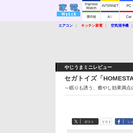
エアコン
キッチン家電
空気清浄機
炊飯器
ロボット掃除機
暖房器具
業界動向
【家電大賞2019】
【e-bi
やじうまミニレビュー
セガトイズ「HOMESTAR 
～眠りも誘う、癒やし効果満点
ポスト
リスト
シ