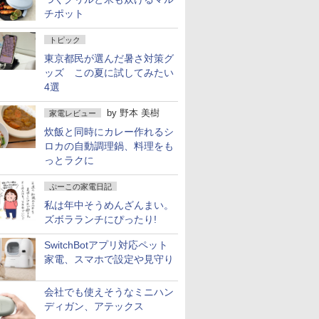
チポット
トピック
東京都民が選んだ暑さ対策グ
ッズ この夏に試してみたい
4選
by
野本 美樹
家電レビュー
炊飯と同時にカレー作れるシ
ロカの自動調理鍋、料理をも
っとラクに
ぷーこの家電日記
私は年中そうめんざんまい。
ズボラランチにぴったり!
SwitchBotアプリ対応ペット
家電、スマホで設定や見守り
会社でも使えそうなミニハン
ディガン、アテックス