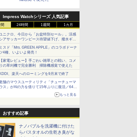
Impress Watchシリーズ 人気記事
時間
24時間
1週間
1カ月
ユニクロ、今日から「お盆特別セール」。涼感
シアサッカーワンピース待望値下げ、撥水ギア
ショーツは1990円に
ミスド「Mrs. GREEN APPLE」のコラボドーナ
ツ4種、いよいよ発売！
【家電レビュー】手ごわい雑草との戦い、コメ
リの草刈機で完全勝利 掃除機感覚で使えた
KDDI、楽天へのローミングを9月末で終了
老舗のマウスユーティリティ「チューチューマ
ウス」がAIの力を借りて15年ぶりに復活／64bit
化、Windows 10/11、「Chrome」も走り回
もっと見る
る。復活記念で2026年末まで500円
おすすめ記事
ナノバブルを洗濯機に付けた
らバスタオルの生乾き臭がな