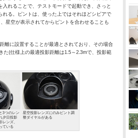
を入れることで、テストモードで起動でき、さっと
られる。ピントは、使った上ではそれほどシビアで
ら、星空が表示されてからピントを合わせることも
距離に設置することが最適とされており、その場合
きた(仕様上の最適投影距離は1.5～2.3mで、投影範
と3つのレン
星空投影レンズにのみピント調
れ夕日投影
整ダイヤルがある
影レンズ、
っている