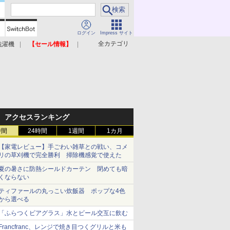
ログイン
Impress サイト
全カテゴリ
洗濯機
【セール情報】
照明器具
美容家電
アクセスランキング
時間
24時間
1週間
1カ月
【家電レビュー】手ごわい雑草との戦い、コメ
リの草刈機で完全勝利 掃除機感覚で使えた
夏の暑さに防熱シールドカーテン 閉めても暗
くならない
ティファールの丸っこい炊飯器 ポップな4色
から選べる
「ふらつくビアグラス」水とビール交互に飲む
Francfranc、レンジで焼き目つくグリルと米も