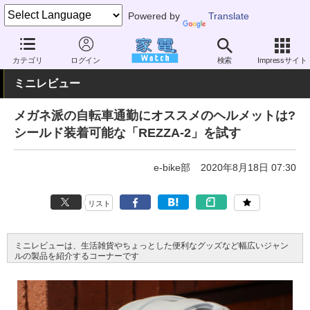
Powered by
Translate
家電 Watch
その他・家電
アウトドア
電動自転車
カテゴリ
ログイン
検索
Impressサイト
ミニレビュー
メガネ派の自転車通勤にオススメのヘルメットは?
シールド装着可能な「REZZA-2」を試す
e-bike部
2020年8月18日 07:30
リスト
ミニレビューは、生活雑貨やちょっとした便利なグッズなど幅広いジャン
ルの製品を紹介するコーナーです