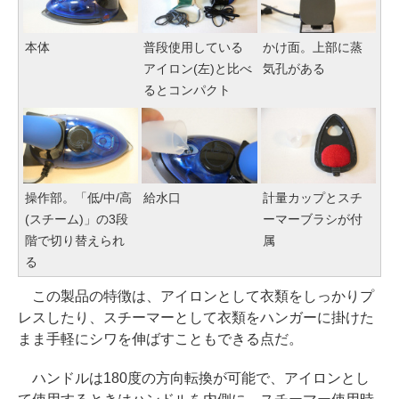
本体
普段使用している
かけ面。上部に蒸
アイロン(左)と比べ
気孔がある
るとコンパクト
操作部。「低/中/高
給水口
計量カップとスチ
(スチーム)」の3段
ーマーブラシが付
階で切り替えられ
属
る
この製品の特徴は、アイロンとして衣類をしっかりプ
レスしたり、スチーマーとして衣類をハンガーに掛けた
まま手軽にシワを伸ばすこともできる点だ。
ハンドルは180度の方向転換が可能で、アイロンとし