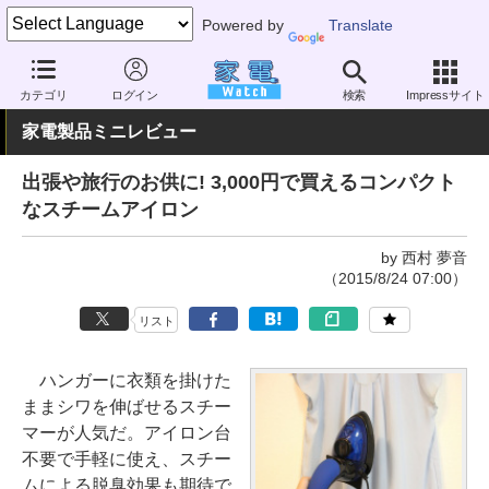
Powered by
Translate
家電 Watch
生活家電
家事家電
アイロン
カテゴリ
ログイン
検索
Impressサイト
家電製品ミニレビュー
出張や旅行のお供に! 3,000円で買えるコンパクト
なスチームアイロン
by 西村 夢音
（2015/8/24 07:00）
リスト
ハンガーに衣類を掛けた
ままシワを伸ばせるスチー
マーが人気だ。アイロン台
不要で手軽に使え、スチー
ムによる脱臭効果も期待で