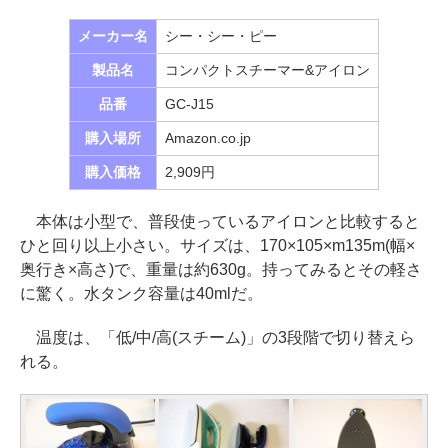
メーカー名
シー・シー・ピー
製品名
コンパクトスチーマー&アイロン
品番
GC-J15
購入場所
Amazon.co.jp
購入価格
2,909円
本体は小型で、普段使っているアイロンと比較すると
ひと回り以上小さい。サイズは、170×105×m135m(幅×
奥行き×高さ)で、重量は約630g。持ってみるとその軽さ
に驚く。水タンク容量は40mlだ。
温度は、「低/中/高(スチーム)」の3段階で切り替えら
れる。