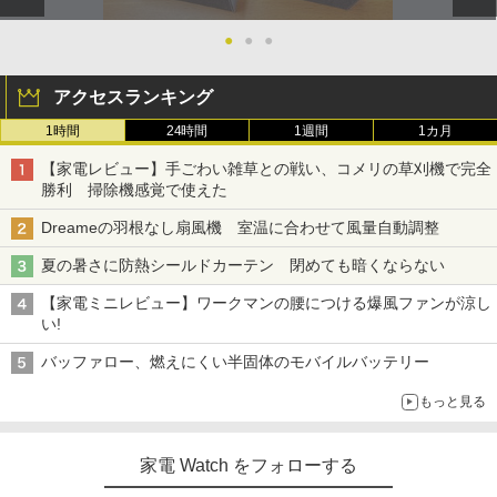
●
●
●
アクセスランキング
1時間
24時間
1週間
1カ月
【家電レビュー】手ごわい雑草との戦い、コメリの草刈機で完全
勝利 掃除機感覚で使えた
Dreameの羽根なし扇風機 室温に合わせて風量自動調整
夏の暑さに防熱シールドカーテン 閉めても暗くならない
【家電ミニレビュー】ワークマンの腰につける爆風ファンが涼し
い!
バッファロー、燃えにくい半固体のモバイルバッテリー
もっと見る
家電 Watch をフォローする