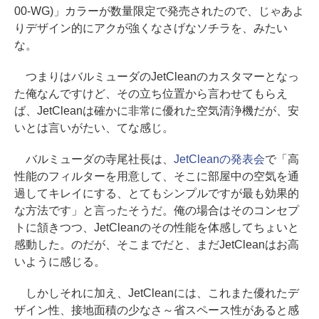
00-WG)」カラーが数量限定で発売されたので、じゃあよ
りデザイン的にアクが強くなさげなソチラを、みたい
な。
つまりはバルミューダのJetCleanのカスタマーとなっ
た俺なんですけど、その立ち位置から言わせてもらえ
ば、JetCleanは確かに非常に優れた空気清浄機だが、安
いとは言いがたい、てな感じ。
バルミューダの寺尾社長は、
JetCleanの発表会
で「高
性能のフィルターを用意して、そこに部屋中の空気を通
過してキレイにする、とてもシンプルですが最も効果的
な方法です」と言ったそうだ。俺の場合はそのコンセプ
トに頷きつつ、JetCleanのその性能を体感してちょいと
感動した。のだが、そこまでだと、まだJetCleanはお高
いように感じる。
しかしそれに加え、JetCleanには、これまた優れたデ
ザイン性、接地面積の少なさ～省スペース性があると感