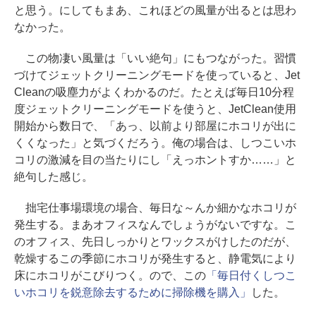
と思う。にしてもまあ、これほどの風量が出るとは思わ
なかった。
この物凄い風量は「いい絶句」にもつながった。習慣
づけてジェットクリーニングモードを使っていると、Jet
Cleanの吸塵力がよくわかるのだ。たとえば毎日10分程
度ジェットクリーニングモードを使うと、JetClean使用
開始から数日で、「あっ、以前より部屋にホコリが出に
くくなった」と気づくだろう。俺の場合は、しつこいホ
コリの激減を目の当たりにし「えっホントすか……」と
絶句した感じ。
拙宅仕事場環境の場合、毎日な～んか細かなホコリが
発生する。まあオフィスなんでしょうがないですな。こ
のオフィス、先日しっかりとワックスがけしたのだが、
乾燥するこの季節にホコリが発生すると、静電気により
床にホコリがこびりつく。ので、この
「毎日付くしつこ
いホコリを鋭意除去するために掃除機を購入」
した。