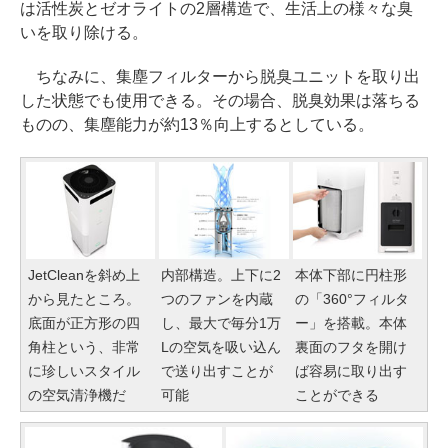
は活性炭とゼオライトの2層構造で、生活上の様々な臭
いを取り除ける。
ちなみに、集塵フィルターから脱臭ユニットを取り出
した状態でも使用できる。その場合、脱臭効果は落ちる
ものの、集塵能力が約13％向上するとしている。
JetCleanを斜め上
内部構造。上下に2
本体下部に円柱形
から見たところ。
つのファンを内蔵
の「360°フィルタ
底面が正方形の四
し、最大で毎分1万
ー」を搭載。本体
角柱という、非常
Lの空気を吸い込ん
裏面のフタを開け
に珍しいスタイル
で送り出すことが
ば容易に取り出す
の空気清浄機だ
可能
ことができる