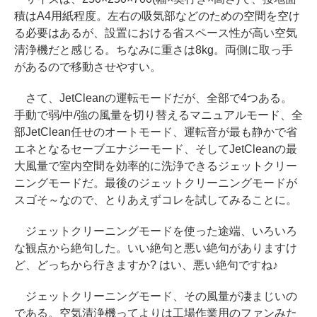
積はA4用紙程度。左右の吸気部などのための空間を空け
る必要はあるが、設置における省スペース性が高い空気
清浄機だと感じる。ちなみに重さは8kg。両側に取っ手
があるので移動させやすい。
さて、JetCleanの運転モードだが、全部で4つある。
手動で弱/中/強の風量を切り替えるマニュアルモード、全
部JetClean任せのオートモード、運転音が最も静かで省
エネとなるセーブエナジーモード、そしてJetCleanの最
大風量で室内空間を効率的に洗浄できるジェットクリー
ニングモードだ。最後のジェットクリーニングモードが
スゴそ～なので、とりあえずコレを試してみることに。
ジェットクリーニングモードを使った途端、いろいろ
な観点から絶句した。いい絶句と悪い絶句がありますけ
ど、どっちから行きますか? はい、悪い絶句ですね♪
ジェットクリーニングモード、その風量が凄まじいの
である。空気清浄機ってよりは工場作業用のファンみた