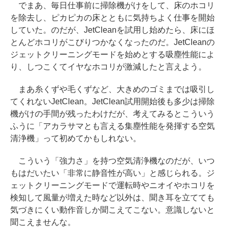
でまあ、毎日仕事前に掃除機がけをして、床のホコリ
を除去し、ピカピカの床とともに気持ちよく仕事を開始
していた。のだが、JetCleanを試用し始めたら、床にほ
とんどホコリがこびりつかなくなったのだ。JetCleanの
ジェットクリーニングモードを始めとする吸塵性能によ
り、しつこくてイヤなホコリが激減したと言えよう。
まあ糸くずや毛くずなど、大きめのゴミまでは吸引し
てくれないJetClean。JetClean試用開始後も多少は掃除
機がけの手間が残ったわけだが、考えてみるとこういう
ふうに「アカラサマとも言える集塵性能を発揮する空気
清浄機」って初めてかもしれない。
こういう「強力さ」を持つ空気清浄機なのだが、いつ
もはだいたい「非常に静音性が高い」と感じられる。ジ
ェットクリーニングモードで運転時やニオイやホコリを
検知して風量が増えた時など以外は、聞き耳を立てても
気づきにくい動作音しか聞こえてこない。意識しないと
聞こえませんな。