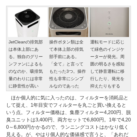
JetCleanの排気部
操作ボタン類は全
運転モードに応じ
は本体上部にあ
て本体上部の排気
て緑色のインジケ
る。独自のグリー
部手前にある。
ーターが発光。周
ンファンによるも
「全て」と言って
囲の明るさを感知
のなのか、吸排気
もたった3つ。操作
して静音運転に移
量のわりには非常
性も非常にシンプ
行したり、発光を
に静音性が高い
ルなのであった
抑えたりもする
ほか個人的に気に入ったのは、フィルターを消耗品と
して捉え、1年目安でフィルターを丸ごと買い換えると
いう点。フィルター価格は、集塵フィルター4,200円、脱
臭ユニットは3,400円、両方セットで6,800円。1年で4,20
0～6,800円かかるので、ランニングコストはかなり低く
見える。が、やはり個人的な価値感で言うと、「あれだ