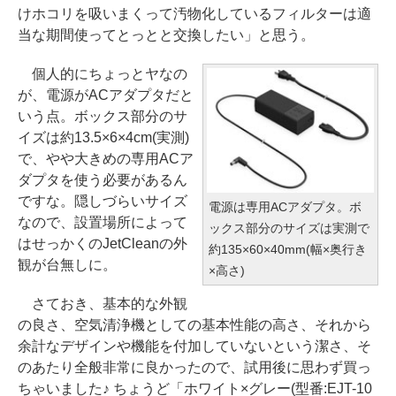
けホコリを吸いまくって汚物化しているフィルターは適
当な期間使ってとっとと交換したい」と思う。
個人的にちょっとヤなの
が、電源がACアダプタだと
いう点。ボックス部分のサ
イズは約13.5×6×4cm(実測)
で、やや大きめの専用ACア
ダプタを使う必要があるん
ですな。隠しづらいサイズ
電源は専用ACアダプタ。ボ
なので、設置場所によって
ックス部分のサイズは実測で
はせっかくのJetCleanの外
約135×60×40mm(幅×奥行き
観が台無しに。
×高さ)
さておき、基本的な外観
の良さ、空気清浄機としての基本性能の高さ、それから
余計なデザインや機能を付加していないという潔さ、そ
のあたり全般非常に良かったので、試用後に思わず買っ
ちゃいました♪ ちょうど「ホワイト×グレー(型番:EJT-10