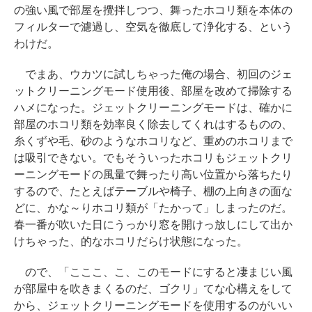
の強い風で部屋を攪拌しつつ、舞ったホコリ類を本体の
フィルターで濾過し、空気を徹底して浄化する、という
わけだ。
でまあ、ウカツに試しちゃった俺の場合、初回のジェ
ットクリーニングモード使用後、部屋を改めて掃除する
ハメになった。ジェットクリーニングモードは、確かに
部屋のホコリ類を効率良く除去してくれはするものの、
糸くずや毛、砂のようなホコリなど、重めのホコリまで
は吸引できない。でもそういったホコリもジェットクリ
ーニングモードの風量で舞ったり高い位置から落ちたり
するので、たとえばテーブルや椅子、棚の上向きの面な
どに、かな～りホコリ類が「たかって」しまったのだ。
春一番が吹いた日にうっかり窓を開けっ放しにして出か
けちゃった、的なホコリだらけ状態になった。
ので、「こここ、こ、このモードにすると凄まじい風
が部屋中を吹きまくるのだ、ゴクリ」てな心構えをして
から、ジェットクリーニングモードを使用するのがいい