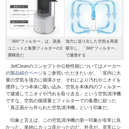
「360°フィルター」は、脱臭
強力に送り出した空気を再度
ユニットと集塵フィルターの2
吸引し、「360°フィルター」
層構造だ
で濾過する
JetCleanのコンセプトや公称性能についてはメーカー
の
製品紹介ページ
をご参照いただきたいが、「室内に大
量の空気を強力に循環させ、それにより汚れやニオイを
攪拌しつつ本体に吸い込み、空気を本体内のフィルター
で濾過してニオイや汚れを取り去る」という空気清浄機
ですな。空気の循環量とフィルターでの集塵に絞った
「真正面から作られた空気清浄機」という印象だ。
印象と言えば、この空気清浄機の第一印象が非常に良
かった。単純にカッコ良かったのだ、外見が。非常にシ