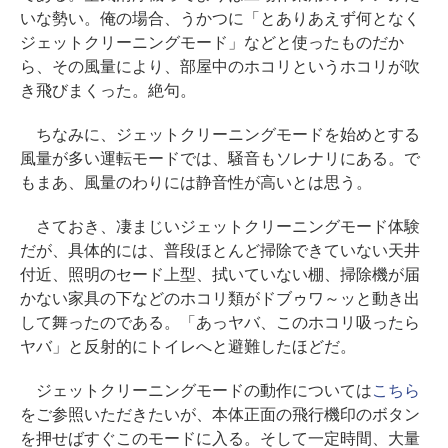
いな勢い。俺の場合、うかつに「とありあえず何となく
ジェットクリーニングモード」などと使ったものだか
ら、その風量により、部屋中のホコリというホコリが吹
き飛びまくった。絶句。
ちなみに、ジェットクリーニングモードを始めとする
風量が多い運転モードでは、騒音もソレナリにある。で
もまあ、風量のわりには静音性が高いとは思う。
さておき、凄まじいジェットクリーニングモード体験
だが、具体的には、普段ほとんど掃除できていない天井
付近、照明のセード上型、拭いていない棚、掃除機が届
かない家具の下などのホコリ類がドブゥワ～ッと動き出
して舞ったのである。「あっヤバ、このホコリ吸ったら
ヤバ」と反射的にトイレへと避難したほどだ。
ジェットクリーニングモードの動作については
こちら
をご参照いただきたいが、本体正面の飛行機印のボタン
を押せばすぐこのモードに入る。そして一定時間、大量