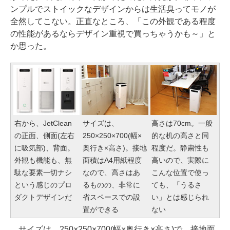
ンプルでストイックなデザインからは生活臭ってモノが
全然してこない。正直なところ、「この外観である程度
の性能があるならデザイン重視で買っちゃうかも～」と
か思った。
右から、JetClean
サイズは、
高さは70cm。一般
の正面、側面(左右
250×250×700(幅×
的な机の高さと同
に吸気部)、背面。
奥行き×高さ)。接地
程度だ。静粛性も
外観も機能も、無
面積はA4用紙程度
高いので、実際に
駄な要素一切ナシ
なので、高さはあ
こんな位置で使っ
という感じのプロ
るものの、非常に
ても、「うるさ
ダクトデザインだ
省スペースでの設
い」とは感じられ
置ができる
ない
サイズは、250×250×700(幅×奥行き×高さ)で、接地面