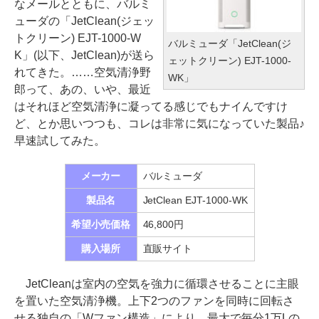
なメールとともに、バルミ
ューダの「JetClean(ジェッ
トクリーン) EJT-1000-W
バルミューダ「JetClean(ジ
K」(以下、JetClean)が送ら
ェットクリーン) EJT-1000-
れてきた。……空気清浄野
WK」
郎って、あの、いや、最近
はそれほど空気清浄に凝ってる感じでもナイんですけ
ど、とか思いつつも、コレは非常に気になっていた製品♪
早速試してみた。
メーカー
バルミューダ
製品名
JetClean EJT-1000-WK
希望小売価格
46,800円
購入場所
直販サイト
JetCleanは室内の空気を強力に循環させることに主眼
を置いた空気清浄機。上下2つのファンを同時に回転さ
せる独自の「Wファン構造」により、最大で毎分1万Lの