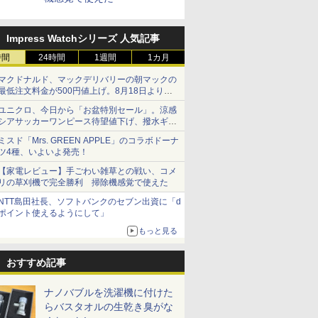
Impress Watchシリーズ 人気記事
時間
24時間
1週間
1カ月
マクドナルド、マックデリバリーの朝マックの
最低注文料金が500円値上げ。8月18日より
1,500円から受付
ユニクロ、今日から「お盆特別セール」。涼感
シアサッカーワンピース待望値下げ、撥水ギア
ショーツは1990円に
ミスド「Mrs. GREEN APPLE」のコラボドーナ
ツ4種、いよいよ発売！
【家電レビュー】手ごわい雑草との戦い、コメ
リの草刈機で完全勝利 掃除機感覚で使えた
NTT島田社長、ソフトバンクのセブン出資に「d
ポイント使えるようにして」
もっと見る
おすすめ記事
ナノバブルを洗濯機に付けた
らバスタオルの生乾き臭がな