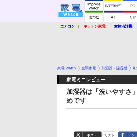
エアコン
キッチン家電
空気清浄機
炊飯器
ロボット掃除機
暖房器具
業界動向
【家電大賞2019】
【e-bi
家電 Watch
空調家電
加湿器・除湿機
加
家電ミニレビュー
加湿器は「洗いやすさ」
めです
ポスト
リスト
シ