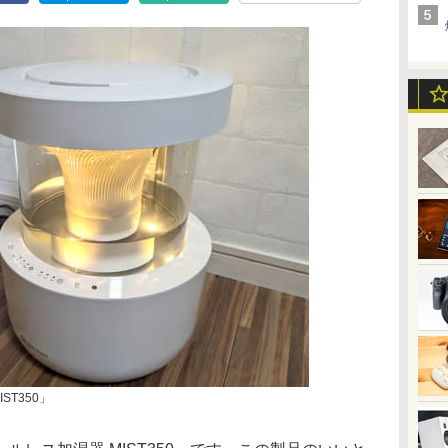
ST350」