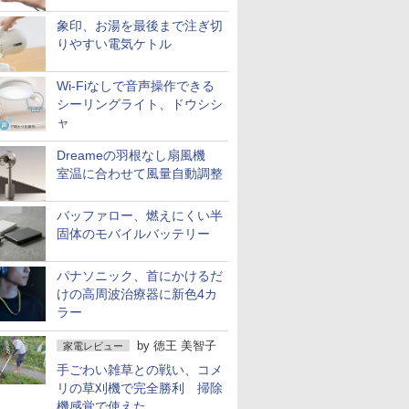
象印、お湯を最後まで注ぎ切
りやすい電気ケトル
Wi-Fiなしで音声操作できる
シーリングライト、ドウシシ
ャ
Dreameの羽根なし扇風機
室温に合わせて風量自動調整
バッファロー、燃えにくい半
固体のモバイルバッテリー
パナソニック、首にかけるだ
けの高周波治療器に新色4カ
ラー
by
徳王 美智子
家電レビュー
手ごわい雑草との戦い、コメ
リの草刈機で完全勝利 掃除
機感覚で使えた