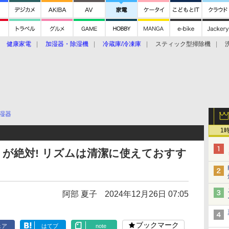
健康家電
加湿器・除湿機
冷蔵庫/冷凍庫
スティック型掃除機
扇風機
オーブン・電子レンジ
スマートハウス
掃除機
家事家電
ke大賞2019】
CES 2020
湿器
1
が絶対! リズムは清潔に使えておすす
阿部 夏子
2024年12月26日 07:05
ブックマーク
ェア
はてブ
note