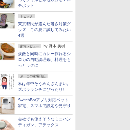
チポット
トピック
東京都民が選んだ暑さ対策グ
ッズ この夏に試してみたい
4選
by
野本 美樹
家電レビュー
炊飯と同時にカレー作れるシ
ロカの自動調理鍋、料理をも
っとラクに
ぷーこの家電日記
私は年中そうめんざんまい。
ズボラランチにぴったり!
SwitchBotアプリ対応ペット
家電、スマホで設定や見守り
会社でも使えそうなミニハン
ディガン、アテックス