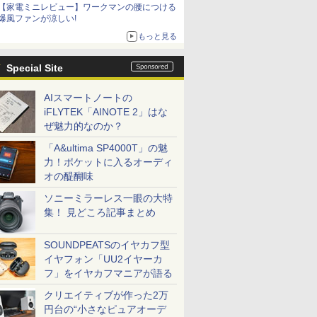
【家電ミニレビュー】ワークマンの腰につける
爆風ファンが涼しい!
もっと見る
Special Site
AIスマートノートの
iFLYTEK「AINOTE 2」はな
ぜ魅力的なのか？
「A&ultima SP4000T」の魅
力！ポケットに入るオーディ
オの醍醐味
ソニーミラーレス一眼の大特
集！ 見どころ記事まとめ
SOUNDPEATSのイヤカフ型
イヤフォン「UU2イヤーカ
フ」をイヤカフマニアが語る
クリエイティブが作った2万
円台の“小さなピュアオーデ