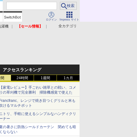
ログイン
Impress サイト
全カテゴリ
洗濯機
【セール情報】
照明器具
美容家電
アクセスランキング
時間
24時間
1週間
1カ月
【家電レビュー】手ごわい雑草との戦い、コメ
リの草刈機で完全勝利 掃除機感覚で使えた
Francfranc、レンジで焼き目つくグリルと米も
炊けるマルチポット
ニトリ、手軽に使えるシンプルなハンディクリ
ーナー
夏の暑さに防熱シールドカーテン 閉めても暗
くならない