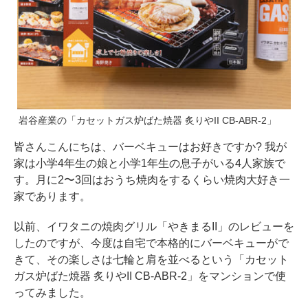
岩谷産業の「カセットガス炉ばた焼器 炙りやII CB-ABR-2」
皆さんこんにちは、バーベキューはお好きですか? 我が
家は小学4年生の娘と小学1年生の息子がいる4人家族で
す。月に2〜3回はおうち焼肉をするくらい焼肉大好き一
家であります。
以前、イワタニの焼肉グリル「やきまるII」のレビューを
したのですが、今度は自宅で本格的にバーベキューがで
きて、その楽しさは七輪と肩を並べるという「カセット
ガス炉ばた焼器 炙りやII CB-ABR-2」をマンションで使
ってみました。