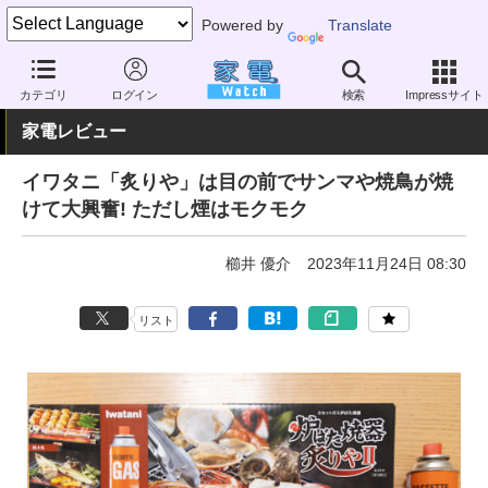
Powered by
Translate
家電 Watch
生活家電
キッチン家電
ガスコンロ
カテゴリ
ログイン
検索
Impressサイト
家電レビュー
イワタニ「炙りや」は目の前でサンマや焼鳥が焼
けて大興奮! ただし煙はモクモク
櫛井 優介
2023年11月24日 08:30
リスト