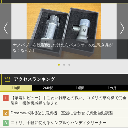
ナノバブルを洗濯機に付けたらバスタオルの生乾き臭が
なくなった!
●
●
●
アクセスランキング
1時間
24時間
1週間
1カ月
【家電レビュー】手ごわい雑草との戦い、コメリの草刈機で完全
勝利 掃除機感覚で使えた
Dreameの羽根なし扇風機 室温に合わせて風量自動調整
ニトリ、手軽に使えるシンプルなハンディクリーナー