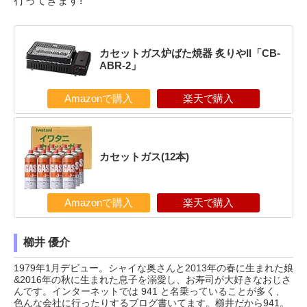
行ってきます!
カセットガス炉ばた焼器 炙りやII「CB-
ABR-2」
Amazonで購入
楽天で購入
カセットガス(12本)
Amazonで購入
楽天で購入
櫛井 優介
1979年1月デビュー。シャイな奥さんと2013年の春に生まれた娘
&2016年の秋に生まれた息子を溺愛し、お寿司が大好きなおじさ
んです。インターネットでは 941 と名乗っていることが多く、
色んな会社に行ったりするブログ書いてます。櫛井だから941。