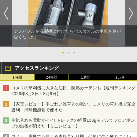
ナノバブルを洗濯機に付けたらバスタオルの生乾き臭が
なくなった!
●
●
●
アクセスランキング
1時間
24時間
1週間
1カ月
コメリの草刈機に大きな注目、防熱カーテンも【週刊ランキング
2026年8月3日～8月9日】
【家電レビュー】手ごわい雑草との戦い、コメリの草刈機で完全
勝利 掃除機感覚で使えた
空気入れも電動がイイ! トレックの軽量133gモデルでフロアポン
プの出番が消えた【ミニレビュー】
コメリ、家庭でも使える本格草刈り機 傾斜に強く疲れにくい