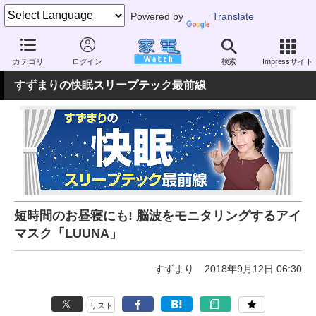
Powered by
Translate
家電 Watch
ヘルスケア
健康家電
睡眠機器
カテゴリ
ログイン
検索
Impressサイト
すずまりの快眠スリープテック最前線
短時間のお昼寝にも! 脳波をモニタリングするアイ
マスク「LUUNA」
すずまり
2018年9月12日 06:30
リスト