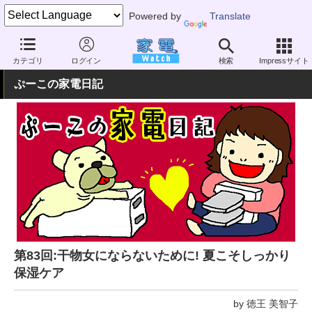
Powered by
Translate
家電 Watch
ヘルスケア
美容家電
美顔器
カテゴリ
ログイン
検索
Impressサイト
ぷーこの家電日記
第83回:干物女にならないために! 夏こそしっかり
保湿ケア
by 徳王 美智子