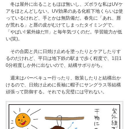
冬は屋外に出ることもほぼ無いし、ズボラな私はUVケ
アをほとんどしない。UV効果のある化粧下地くらいは使
っているけれど、手とかは無防備だ。春先に「あれ、唇
が荒れる」と唇の皮がむけてしまったタイミングで、
「やばい! 紫外線だ!!!」と毎年気づくのだ。学習能力が低
い(笑)。
その合図と共に日焼け止めを塗ったりとケアしたりす
るのだけれど、平日は地下鉄の駅まで歩く程度で、1日1
0分程度しか外に出ないので、結構サボりがち。
週末はバーベキュー行ったり、散策したりと結構出か
けるので、日焼け止めに長袖に帽子にサングラス等結構
頑張って防御する。それでも完璧には守れない。