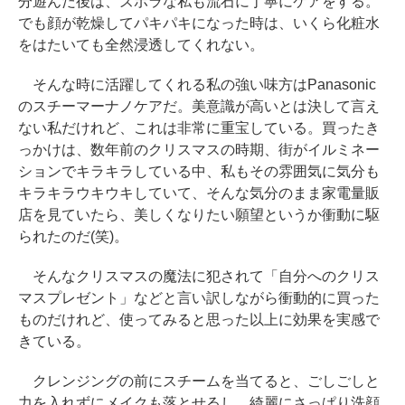
分遊んだ後は、ズボラな私も流石に丁寧にケアをする。
でも顔が乾燥してパキパキになった時は、いくら化粧水
をはたいても全然浸透してくれない。
そんな時に活躍してくれる私の強い味方はPanasonic
のスチーマーナノケアだ。美意識が高いとは決して言え
ない私だけれど、これは非常に重宝している。買ったき
っかけは、数年前のクリスマスの時期、街がイルミネー
ションでキラキラしている中、私もその雰囲気に気分も
キラキラウキウキしていて、そんな気分のまま家電量販
店を見ていたら、美しくなりたい願望というか衝動に駆
られたのだ(笑)。
そんなクリスマスの魔法に犯されて「自分へのクリス
マスプレゼント」などと言い訳しながら衝動的に買った
ものだけれど、使ってみると思った以上に効果を実感で
きている。
クレンジングの前にスチームを当てると、ごしごしと
力を入れずにメイクも落とせるし、綺麗にさっぱり洗顔