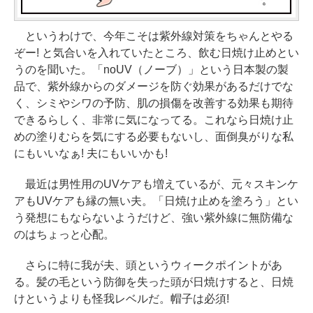
というわけで、今年こそは紫外線対策をちゃんとやる
ぞー! と気合いを入れていたところ、飲む日焼け止めとい
うのを聞いた。「noUV（ノーブ）」という日本製の製
品で、紫外線からのダメージを防ぐ効果があるだけでな
く、シミやシワの予防、肌の損傷を改善する効果も期待
できるらしく、非常に気になってる。これなら日焼け止
めの塗りむらを気にする必要もないし、面倒臭がりな私
にもいいなぁ! 夫にもいいかも!
最近は男性用のUVケアも増えているが、元々スキンケ
アもUVケアも縁の無い夫。「日焼け止めを塗ろう」とい
う発想にもならないようだけど、強い紫外線に無防備な
のはちょっと心配。
さらに特に我が夫、頭というウィークポイントがあ
る。髪の毛という防御を失った頭が日焼けすると、日焼
けというよりも怪我レベルだ。帽子は必須!