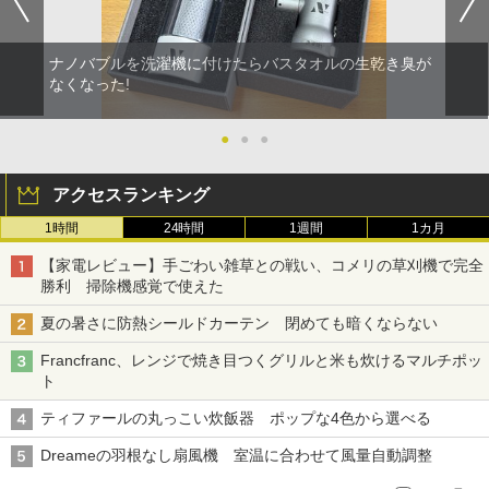
ナノバブルを洗濯機に付けたらバスタオルの生乾き臭が
なくなった!
●
●
●
アクセスランキング
1時間
24時間
1週間
1カ月
【家電レビュー】手ごわい雑草との戦い、コメリの草刈機で完全
勝利 掃除機感覚で使えた
夏の暑さに防熱シールドカーテン 閉めても暗くならない
Francfranc、レンジで焼き目つくグリルと米も炊けるマルチポッ
ト
ティファールの丸っこい炊飯器 ポップな4色から選べる
Dreameの羽根なし扇風機 室温に合わせて風量自動調整