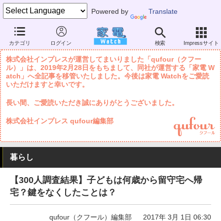
Powered by
Translate
家電 Watch
暮らし
妊娠・子育て
宿題・習い事・進学
カテゴリ
ログイン
検索
Impressサイト
株式会社インプレスが運営してまいりました「qufour（クフー
ル）」は、2019年2月28日をもちまして、同社が運営する「家電 W
atch」へ全記事を移管いたしました。今後は家電 Watchをご愛読
いただけますと幸いです。
長い間、ご愛読いただき誠にありがとうございました。
株式会社インプレス qufour編集部
暮らし
【300人調査結果】子どもは何歳から留守宅へ帰
宅？鍵をなくしたことは？
qufour（クフール）編集部
2017年 3月 1日 06:30