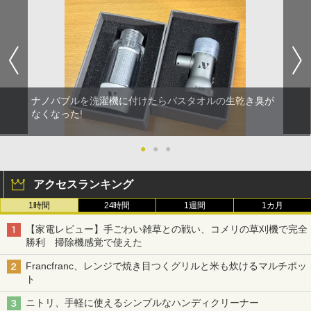
ナノバブルを洗濯機に付けたらバスタオルの生乾き臭が
なくなった!
●
●
●
アクセスランキング
1時間
24時間
1週間
1カ月
【家電レビュー】手ごわい雑草との戦い、コメリの草刈機で完全
勝利 掃除機感覚で使えた
Francfranc、レンジで焼き目つくグリルと米も炊けるマルチポッ
ト
ニトリ、手軽に使えるシンプルなハンディクリーナー