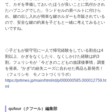
て、カギを準備しておいたほうが良いことに気付かされ
たハプニングでした。ランドセルの肩ベルトに付けら
れ、鍵の出し入れが簡単な鍵ホルダーも市販されている
ので、安全な鍵の約束を子どもと一緒に考えてみるとい
いですね。
◇子どもが留守宅に一人で帰宅経験をしている割合は4
割以上、かぎをなくしたり、なくしかけた経験は約3
割。フェリシモが「今どきのこどもの放課後事情」調査
を発表。“かぎ”の紛失ニーズに合わせた商品も新発売！
（フェリシモ モノコトづくりラボ）
https://prtimes.jp/main/html/rd/p/000000585.000012759.ht
ml
qufour（クフール）編集部