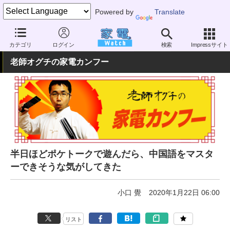
Powered by
Translate
家電 Watch
その他・家電
時計・文具
文具
カテゴリ
ログイン
検索
Impressサイト
老師オグチの家電カンフー
半日ほどポケトークで遊んだら、中国語をマスタ
ーできそうな気がしてきた
小口 覺
2020年1月22日 06:00
リスト