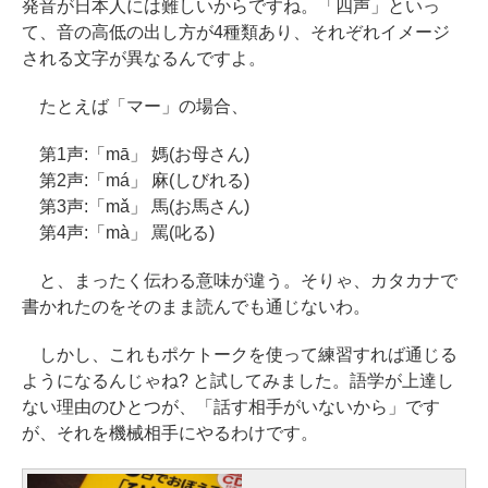
発音が日本人には難しいからですね。「四声」といっ
て、音の高低の出し方が4種類あり、それぞれイメージ
される文字が異なるんですよ。
たとえば「マー」の場合、
第1声:「mā」 媽(お母さん)
第2声:「má」 麻(しびれる)
第3声:「mǎ」 馬(お馬さん)
第4声:「mà」 罵(叱る)
と、まったく伝わる意味が違う。そりゃ、カタカナで
書かれたのをそのまま読んでも通じないわ。
しかし、これもポケトークを使って練習すれば通じる
ようになるんじゃね? と試してみました。語学が上達し
ない理由のひとつが、「話す相手がいないから」です
が、それを機械相手にやるわけです。