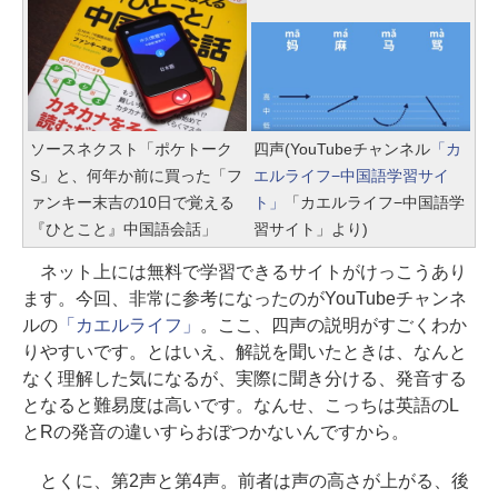
ソースネクスト「ポケトーク
四声(YouTubeチャンネル
「カ
S」と、何年か前に買った「フ
エルライフ−中国語学習サイ
ァンキー末吉の10日で覚える
ト」
「カエルライフ−中国語学
『ひとこと』中国語会話」
習サイト」より)
ネット上には無料で学習できるサイトがけっこうあり
ます。今回、非常に参考になったのがYouTubeチャンネ
ルの
「カエルライフ」
。ここ、四声の説明がすごくわか
りやすいです。とはいえ、解説を聞いたときは、なんと
なく理解した気になるが、実際に聞き分ける、発音する
となると難易度は高いです。なんせ、こっちは英語のL
とRの発音の違いすらおぼつかないんですから。
とくに、第2声と第4声。前者は声の高さが上がる、後