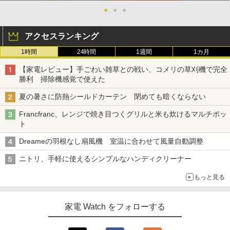
●
●
●
アクセスランキング
1時間
24時間
1週間
1カ月
【家電レビュー】手ごわい雑草との戦い、コメリの草刈機で完全
勝利 掃除機感覚で使えた
夏の暑さに防熱シールドカーテン 閉めても暗くならない
Francfranc、レンジで焼き目つくグリルと米も炊けるマルチポッ
ト
Dreameの羽根なし扇風機 室温に合わせて風量自動調整
ニトリ、手軽に使えるシンプルなハンディクリーナー
もっと見る
家電 Watch をフォローする