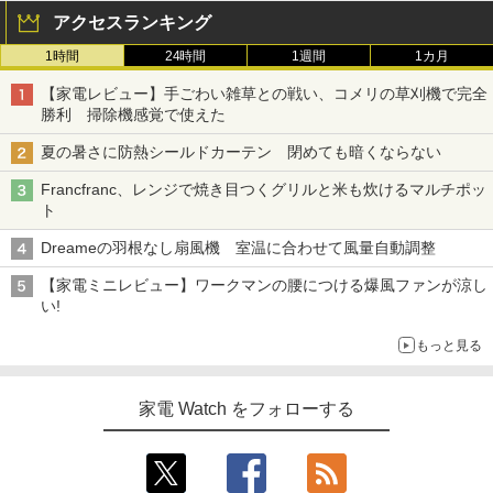
アクセスランキング
1時間
24時間
1週間
1カ月
【家電レビュー】手ごわい雑草との戦い、コメリの草刈機で完全
勝利 掃除機感覚で使えた
夏の暑さに防熱シールドカーテン 閉めても暗くならない
Francfranc、レンジで焼き目つくグリルと米も炊けるマルチポッ
ト
Dreameの羽根なし扇風機 室温に合わせて風量自動調整
【家電ミニレビュー】ワークマンの腰につける爆風ファンが涼し
い!
もっと見る
家電 Watch をフォローする