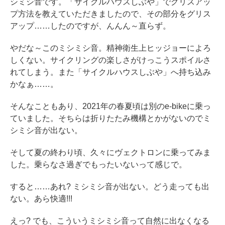
シミシ音です。「サイクルハウスしぶや」でグリスアッ
プ方法を教えていただきましたので、その部分をグリス
アップ……したのですが、んんん～直らず。
やだな～このミシミシ音。精神衛生上ヒッジョーによろ
しくない。サイクリングの楽しさがけっこうスポイルさ
れてしまう。また「サイクルハウスしぶや」へ持ち込み
かなぁ……。
そんなこともあり、2021年の春夏頃は別のe-bikeに乗っ
ていました。そちらは折りたたみ機構とかがないのでミ
シミシ音が出ない。
そして夏の終わり頃、久々にヴェクトロンに乗ってみま
した。乗らなさ過ぎでもったいないって感じで。
すると……あれ? ミシミシ音が出ない。どう走っても出
ない。あら快適!!!
えっ? でも、こういうミシミシ音って自然に出なくなる