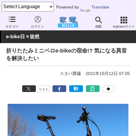
Powered by
Translate
家電 Watch
その他・家電
アウトドア
電動自転車
カテゴリ
ログイン
検索
Impressサイト
e-bike日々徒然
折りたたみミニベロe-bikeの宿命!? 気になる異音
を解決したい
スタパ齋藤
2021年10月12日 07:05
リスト