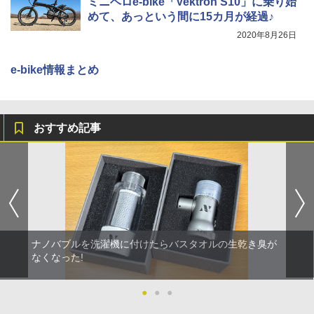
ミニベロe-bike「Vektron S10」に乗り始
めて、あっという間に15カ月が経過♪
2020年8月26日
e-bike情報まとめ
おすすめ記事
ナノバブルを洗濯機に付けたらバスタオルの生乾き臭が
なくなった!
●
●
●