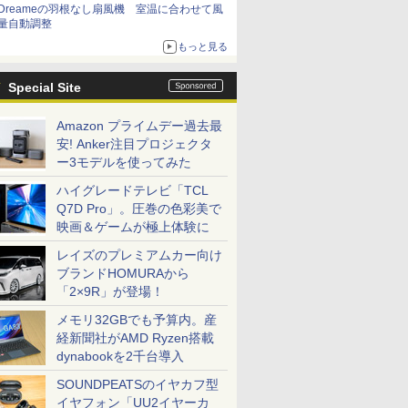
Dreameの羽根なし扇風機 室温に合わせて風
量自動調整
もっと見る
Special Site
Amazon プライムデー過去最
安! Anker注目プロジェクタ
ー3モデルを使ってみた
ハイグレードテレビ「TCL
Q7D Pro」。圧巻の色彩美で
映画＆ゲームが極上体験に
レイズのプレミアムカー向け
ブランドHOMURAから
「2×9R」が登場！
メモリ32GBでも予算内。産
経新聞社がAMD Ryzen搭載
dynabookを2千台導入
SOUNDPEATSのイヤカフ型
イヤフォン「UU2イヤーカ