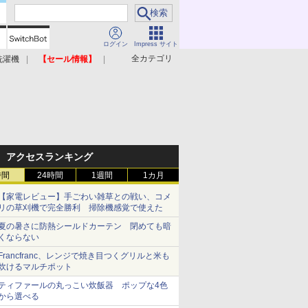
ログイン
Impress サイト
全カテゴリ
洗濯機
【セール情報】
照明器具
美容家電
アクセスランキング
時間
24時間
1週間
1カ月
【家電レビュー】手ごわい雑草との戦い、コメ
リの草刈機で完全勝利 掃除機感覚で使えた
夏の暑さに防熱シールドカーテン 閉めても暗
くならない
Francfranc、レンジで焼き目つくグリルと米も
炊けるマルチポット
ティファールの丸っこい炊飯器 ポップな4色
から選べる