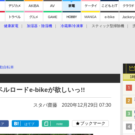
健康家電
加湿器・除湿機
冷蔵庫/冷凍庫
スティック型掃除機
扇風機
オーブン・電子レンジ
スマートハウス
掃除機
家事家電
ke大賞2019】
CES 2020
動自転車
1
ロードe-bikeが欲しいっ!!
スタパ齋藤
2020年12月29日 07:30
ブックマーク
ェア
はてブ
note