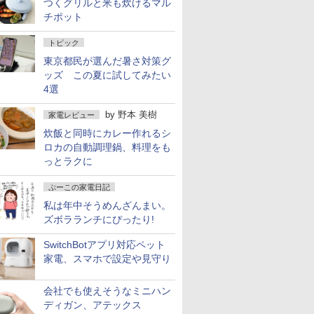
つくグリルと米も炊けるマル
チポット
トピック
東京都民が選んだ暑さ対策グ
ッズ この夏に試してみたい
4選
by
野本 美樹
家電レビュー
炊飯と同時にカレー作れるシ
ロカの自動調理鍋、料理をも
っとラクに
ぷーこの家電日記
私は年中そうめんざんまい。
ズボラランチにぴったり!
SwitchBotアプリ対応ペット
家電、スマホで設定や見守り
会社でも使えそうなミニハン
ディガン、アテックス