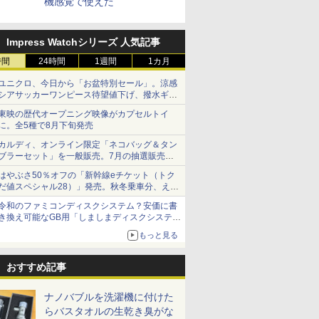
機感覚で使えた
Impress Watchシリーズ 人気記事
時間
24時間
1週間
1カ月
ユニクロ、今日から「お盆特別セール」。涼感
シアサッカーワンピース待望値下げ、撥水ギア
ショーツは1990円に
東映の歴代オープニング映像がカプセルトイ
に。全5種で8月下旬発売
カルディ、オンライン限定「ネコバッグ＆タン
ブラーセット」を一般販売。7月の抽選販売の
当選無効分
はやぶさ50％オフの「新幹線eチケット（トク
だ値スペシャル28）」発売。秋冬乗車分、えき
ねっと限定
令和のファミコンディスクシステム？安価に書
き換え可能なGB用「しましまディスクシステ
ム」
もっと見る
おすすめ記事
ナノバブルを洗濯機に付けた
らバスタオルの生乾き臭がな