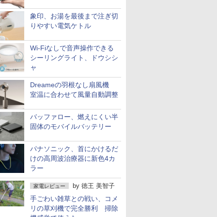
象印、お湯を最後まで注ぎ切
りやすい電気ケトル
Wi-Fiなしで音声操作できる
シーリングライト、ドウシシ
ャ
Dreameの羽根なし扇風機
室温に合わせて風量自動調整
バッファロー、燃えにくい半
固体のモバイルバッテリー
パナソニック、首にかけるだ
けの高周波治療器に新色4カ
ラー
by
徳王 美智子
家電レビュー
手ごわい雑草との戦い、コメ
リの草刈機で完全勝利 掃除