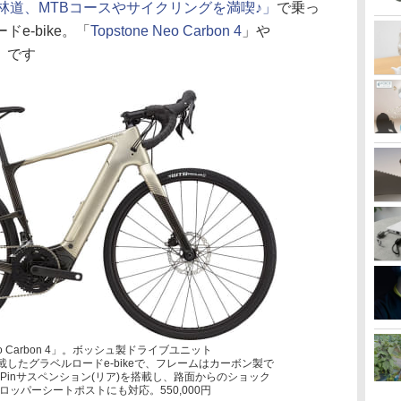
海や林道、MTBコースやサイクリングを満喫♪」
で乗っ
e-bike。「
Topstone Neo Carbon 4
」や
」です
eo Carbon 4」。ボッシュ製ドライブユニット
CX」を搭載したグラベルロードe-bikeで、フレームはカーボン製で
gPinサスペンション(リア)を搭載し、路面からのショック
ッパーシートポストにも対応。550,000円