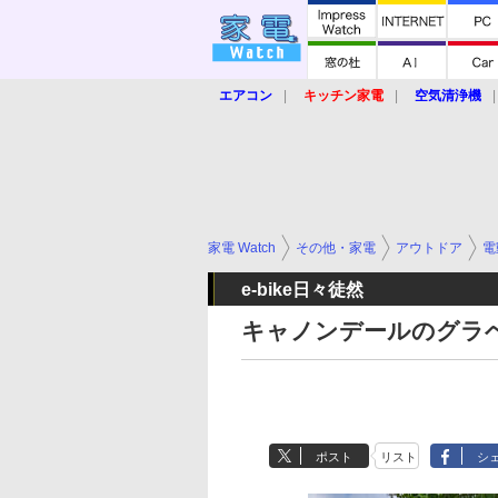
エアコン
キッチン家電
空気清浄機
炊飯器
ロボット掃除機
暖房器具
業界動向
【家電大賞2019】
【e-bi
家電 Watch
その他・家電
アウトドア
電
e-bike日々徒然
キャノンデールのグラベル
ポスト
リスト
シ